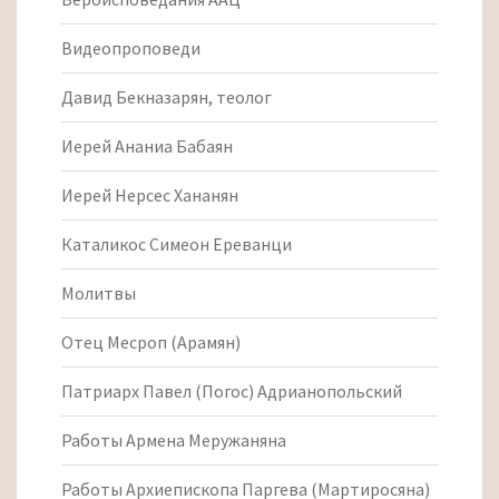
Видеопроповеди
Давид Бекназарян, теолог
Иерей Ананиа Бабаян
Иерей Нерсес Хананян
Каталикос Симеон Ереванци
Молитвы
Отец Месроп (Арамян)
Патриарх Павел (Погос) Адрианопольский
Работы Армена Меружаняна
Работы Архиепископа Паргева (Мартиросяна)