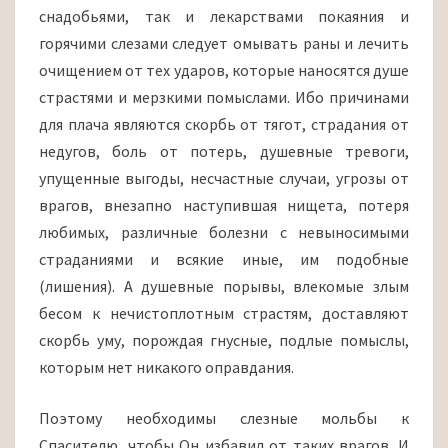
снадобьями, так и лекарствами покаяния и
горячими слезами следует омывать раны и лечить
очищением от тех ударов, которые наносятся душе
страстями и мерзкими помыслами. Ибо причинами
для плача являются скорбь от тягот, страдания от
недугов, боль от потерь, душевные тревоги,
упущенные выгоды, несчастные случаи, угрозы от
врагов, внезапно наступившая нищета, потеря
любимых, различные болезни с невыносимыми
страданиями и всякие иные, им подобные
(лишения). А душевные порывы, влекомые злым
бесом к нечистоплотным страстям, доставляют
скорбь уму, порождая гнусные, подлые помыслы,
которым нет никакого оправдания.
Поэтому необходимы слезные мольбы к
Спасителю, чтобы Он избавил от таких врагов. И