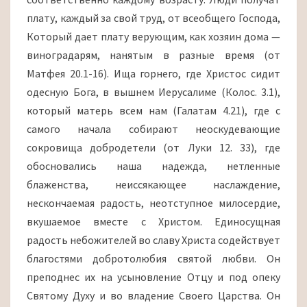
плату, каждый за свой труд, от всеобщего Господа,
Который дает плату верующим, как хозяин дома —
виноградарям, нанятым в разные время (от
Матфея 20.1-16). Ища горнего, где Христос сидит
одесную Бога, в вышнем Иерусалиме (Колос. 3.1),
который матерь всем нам (Галатам 4.21), где с
самого начала собирают неоскудевающие
сокровища добродетели (от Луки 12. 33), где
обосновались наша надежда, нетленные
блаженства, неиссякающее наслаждение,
нескончаемая радость, неотступное милосердие,
вкушаемое вместе с Христом. Единосущная
радость небожителей во славу Христа содействует
благостями добротолюбия святой любви. Он
преподнес их на усыновление Отцу и под опеку
Святому Духу и во владение Своего Царства. Он