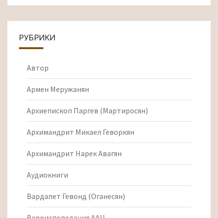
РУБРИКИ
Автор
Армен Меружанян
Архиепископ Паргев (Мартиросян)
Архимандрит Микаел Геворкян
Архимандрит Нарек Авагян
Аудиокниги
Вардапет Гевонд (Оганесян)
Вероисповедания ААЦ