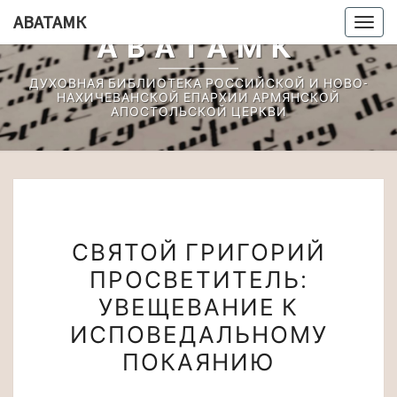
Перейти
АВАТАМК
Togg
к
АВАТАМК
navig
содержимому
ДУХОВНАЯ БИБЛИОТЕКА РОССИЙСКОЙ И НОВО-
НАХИЧЕВАНСКОЙ ЕПАРХИИ АРМЯНСКОЙ
АПОСТОЛЬСКОЙ ЦЕРКВИ
СВЯТОЙ
СВЯТОЙ ГРИГОРИЙ
ГРИГОРИЙ
ПРОСВЕТИТЕЛЬ:
ПРОСВЕТИТЕЛЬ:
УВЕЩЕВАНИЕ К
УВЕЩЕВАНИЕ
К
ИСПОВЕДАЛЬНОМУ
ИСПОВЕДАЛЬНОМУ
ПОКАЯНИЮ
ПОКАЯНИЮ