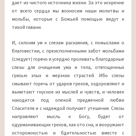
дает из чистого источника жизни. За это искренне
от всего сердца мы возносим наши молитвы и
мольбы, которые с Божьей помощью ведут к
тихой гавани.
И, склоняя ум к слезам раскаяния, с помыслами о
благовестии, с преисполненными забот мольбами
(следует) горячо и усердно проливать благодарные
слезы для очищения ума и тела, отягощенных
грязью злых и мерзких страстей. Ибо слезы
смывают горечь от ударов грехов, оздоровляют и
выметают гнусное из мыслей и чувств, и человек
находится под опекой предвечной любви
Спасителя и с надеждой получает утешение. Слезы
направляют мысль к Богу, будят от
одурманивающих грехов, как ото сна, и вооружают
осторожностью и бдительностью вместе с