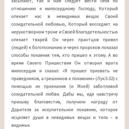
засыпают, так и нам следует вести себя по
отношению к милосердному Господу, Который
опекает нас в невидимых вещах Своей
созидательной любовью, Который восседает на
нерукотворном троне и Своей благодетельностью
опекает тварей. Он через праотцов привел
(людей) к богопознанию и через пророков показал
способы покаяния тем, кто пришел к этому. А во
время Своего Пришествия Он отворил врата
милосердия и сказал: «Я пришел призвать не
праведников, а грешников к покаянию» (Лук.5.32) с
помощью их признания (и Моей) заботливой
созидательной любви. Дабы мы, идя навстречу
призыву благовестия, получили награду от
Дарителя за искупительное покаяние, которое
исцеляет души в невидимых вещах и тела – в
видимых.