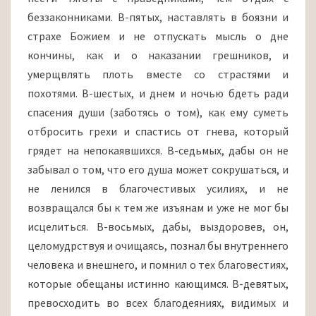
беззаконниками. В-пятых, наставлять в боязни и
страхе Божием и не отпускать мысль о дне
кончины, как и о наказании грешников, и
умерщвлять плоть вместе со страстями и
похотями. В-шестых, и днем и ночью бдеть ради
спасения души (заботясь о том), как ему суметь
отбросить грехи и спастись от гнева, который
грядет на непокаявшихся. В-седьмых, дабы он не
забывал о том, что его душа может сокрушаться, и
не ленился в благочестивых усилиях, и не
возвращался бы к тем же изъянам и уже не мог бы
исцелиться. В-восьмых, дабы, выздоровев, он,
целомудрствуя и очищаясь, познал бы внутреннего
человека и внешнего, и помнил о тех благовестиях,
которые обещаны истинно кающимся. В-девятых,
превосходить во всех благодеяниях, видимых и