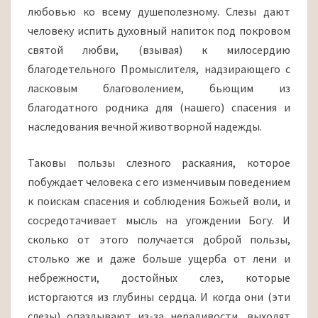
любовью ко всему душеполезному. Слезы дают
человеку испить духовный напиток под покровом
святой любви, (взывая) к милосердию
благодетельного Промыслителя, надзирающего с
ласковым благоволением, бьющим из
благодатного родника для (нашего) спасения и
наследования вечной животворной надежды.
Таковы пользы слезного раскаяния, которое
побуждает человека с его изменчивым поведением
к поискам спасения и соблюдения Божьей воли, и
сосредотачивает мысль на угождении Богу. И
сколько от этого получается доброй пользы,
столько же и даже больше ущерба от лени и
небрежности, достойных слез, которые
исторгаются из глубины сердца. И когда они (эти
слезы) опаздывают из-за нерадивости, выходят