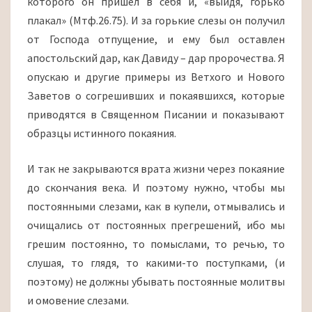
которого он пришел в себя и, «выйдя, горько
плакал» (Мтф.26.75). И за горькие слезы он получил
от Господа отпущение, и ему был оставлен
апостольский дар, как Давиду – дар пророчества. Я
опускаю и другие примеры из Ветхого и Нового
Заветов о согрешивших и покаявшихся, которые
приводятся в Священном Писании и показывают
образцы истинного покаяния.
И так не закрываются врата жизни через покаяние
до скончания века. И поэтому нужно, чтобы мы
постоянными слезами, как в купели, отмывались и
очищались от постоянных прегрешений, ибо мы
грешим постоянно, то помыслами, то речью, то
слушая, то глядя, то какими-то поступками, (и
поэтому) не должны убывать постоянные молитвы
и омовение слезами.