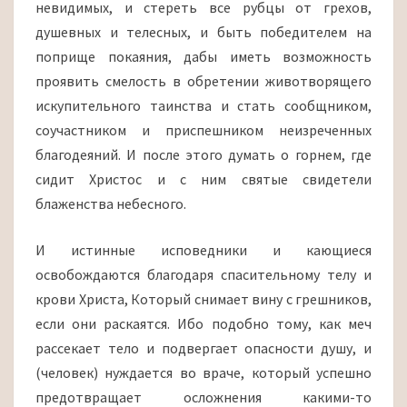
невидимых, и стереть все рубцы от грехов,
душевных и телесных, и быть победителем на
поприще покаяния, дабы иметь возможность
проявить смелость в обретении животворящего
искупительного таинства и стать сообщником,
соучастником и приспешником неизреченных
благодеяний. И после этого думать о горнем, где
сидит Христос и с ним святые свидетели
блаженства небесного.
И истинные исповедники и кающиеся
освобождаются благодаря спасительному телу и
крови Христа, Который снимает вину с грешников,
если они раскаятся. Ибо подобно тому, как меч
рассекает тело и подвергает опасности душу, и
(человек) нуждается во враче, который успешно
предотвращает осложнения какими-то