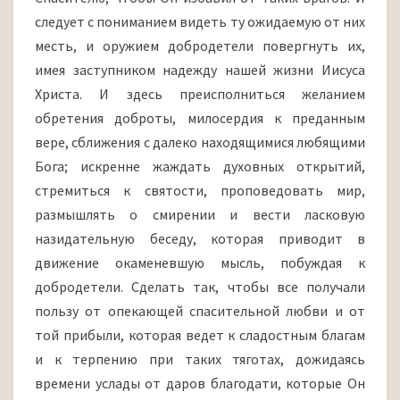
следует с пониманием видеть ту ожидаемую от них
месть, и оружием добродетели повергнуть их,
имея заступником надежду нашей жизни Иисуса
Христа. И здесь преисполниться желанием
обретения доброты, милосердия к преданным
вере, сближения с далеко находящимися любящими
Бога; искренне жаждать духовных открытий,
стремиться к святости, проповедовать мир,
размышлять о смирении и вести ласковую
назидательную беседу, которая приводит в
движение окаменевшую мысль, побуждая к
добродетели. Сделать так, чтобы все получали
пользу от опекающей спасительной любви и от
той прибыли, которая ведет к сладостным благам
и к терпению при таких тяготах, дожидаясь
времени услады от даров благодати, которые Он