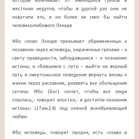
которая излечивает от имеющихся грехов и
жестоких недугов, чтобы в другой раз они не
охватили его, и он более не смог бы найти
человеколюбивого Лекаря.
Ибо слово Лекаря призывает обремененных к
покаянию через исповедь, омраченных грехами – к
свету праведности, заблудившихся – к познанию
истины, и сбившихся с пути – выйти на верный
путь и смертоносное поведение вернуть вновь к
жизни через раскаяние, развеять все обольщения
сатаны. Ибо (Бог) «хочет, чтобы все люди
спаслись,- говорит апостол,- и достигли познания
истины» (1Тим.2.4) под опекой всеобъемлющей
любви.
Ибо исповедь, говорит пророк, есть «слава и