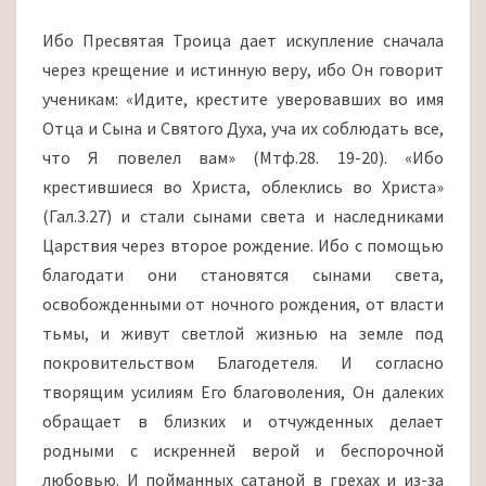
Ибо Пресвятая Троица дает искупление сначала
через крещение и истинную веру, ибо Он говорит
ученикам: «Идите, крестите уверовавших во имя
Отца и Сына и Святого Духа, уча их соблюдать все,
что Я повелел вам» (Мтф.28. 19-20). «Ибо
крестившиеся во Христа, облеклись во Христа»
(Гал.3.27) и стали сынами света и наследниками
Царствия через второе рождение. Ибо с помощью
благодати они становятся сынами света,
освобожденными от ночного рождения, от власти
тьмы, и живут светлой жизнью на земле под
покровительством Благодетеля. И согласно
творящим усилиям Его благоволения, Он далеких
обращает в близких и отчужденных делает
родными с искренней верой и беспорочной
любовью. И пойманных сатаной в грехах и из-за