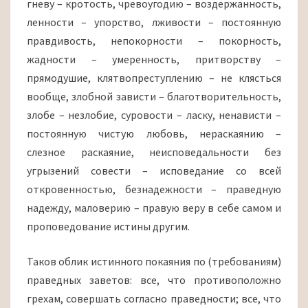
гневу – кротость, чревоугодию – воздержанность,
ленности – упорство, лживости – постоянную
правдивость, непокорности – покорность,
жадности – умеренность, притворству –
прямодушие, клятвопреступлению – не клясться
вообще, злобной зависти – благотворительность,
злобе – незлобие, суровости – ласку, ненависти –
постоянную чистую любовь, нераскаянию –
слезное раскаяние, неисповедальности без
угрызений совести – исповедание со всей
откровенностью, безнадежности – праведную
надежду, маловерию – правую веру в себе самом и
проповедование истины другим.
Таков облик истинного покаяния по (требованиям)
праведных заветов: все, что противоположно
грехам, совершать согласно праведности; все, что