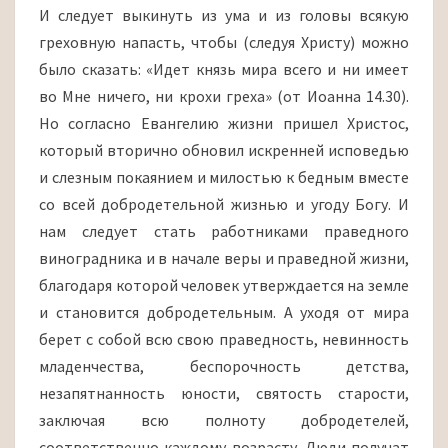
И следует выкинуть из ума и из головы всякую
греховную напасть, чтобы (следуя Христу) можно
было сказать: «Идет князь мира всего и ни имеет
во Мне ничего, ни крохи греха» (от Иоанна 14.30).
Но согласно Евангелию жизни пришел Христос,
который вторично обновил искренней исповедью
и слезным покаянием и милостью к бедным вместе
со всей добродетельной жизнью и угоду Богу. И
нам следует стать работниками праведного
виноградника и в начале веры и праведной жизни,
благодаря которой человек утверждается на земле
и становится добродетельным. А уходя от мира
берет с собой всю свою праведность, невинность
младенчества, беспорочность детства,
незапятнанность юности, святость старости,
заключая всю полноту добродетелей,
соответственно каждому возрасту. Люди получат