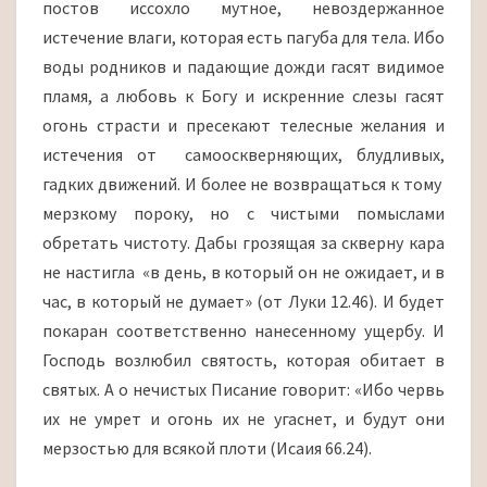
постов иссохло мутное, невоздержанное
истечение влаги, которая есть пагуба для тела. Ибо
воды родников и падающие дожди гасят видимое
пламя, а любовь к Богу и искренние слезы гасят
огонь страсти и пресекают телесные желания и
истечения от самооскверняющих, блудливых,
гадких движений. И более не возвращаться к тому
мерзкому пороку, но с чистыми помыслами
обретать чистоту. Дабы грозящая за скверну кара
не настигла «в день, в который он не ожидает, и в
час, в который не думает» (от Луки 12.46). И будет
покаран соответственно нанесенному ущербу. И
Господь возлюбил святость, которая обитает в
святых. А о нечистых Писание говорит: «Ибо червь
их не умрет и огонь их не угаснет, и будут они
мерзостью для всякой плоти (Исаия 66.24).