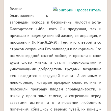
Велико
благоволение к
заповедям Господа и бесконечны милости Бога-
Благодетеля: «Ибо, кого Он предузнал, тех и
призвал» к надежде вечной жизни, «и оправдал, и
прославил» (К Рим.8.29-30). Тем, кто с верой и со
страхом сохранили Его заповеди и покорились Его
всемилосердной святой любви, и приняли в свои
души слово жизни, и стали плодоносящими и
умножающими добродетель трудами, воздаяние
тем находится в грядущей жизни. А ленивым и
непокорным, которые презрели слово истины и
положили преграду плодам справедливости, и
взяли у врага злые семена, и согрешили перед
заветами истины и в отношении любовного
попечения, сбившись с верных путей, их конец –