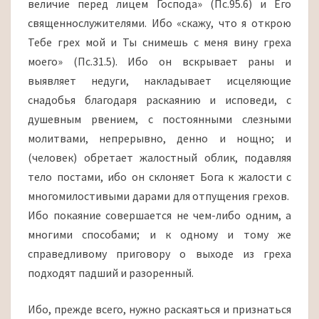
величие перед лицем Господа» (Пс.95.6) и Его
священнослужителями. Ибо «скажу, что я открою
Тебе грех мой и Ты снимешь с меня вину греха
моего» (Пс.31.5). Ибо он вскрывает раны и
выявляет недуги, накладывает исцеляющие
снадобья благодаря раскаянию и исповеди, с
душевным рвением, с постоянными слезными
молитвами, непрерывно, денно и нощно; и
(человек) обретает жалостный облик, подавляя
тело постами, ибо он склоняет Бога к жалости с
многомилостивыми дарами для отпущения грехов.
Ибо покаяние совершается не чем-либо одним, а
многими способами; и к одному и тому же
справедливому приговору о выходе из греха
подходят падший и разоренный.
Ибо, прежде всего, нужно раскаяться и признаться