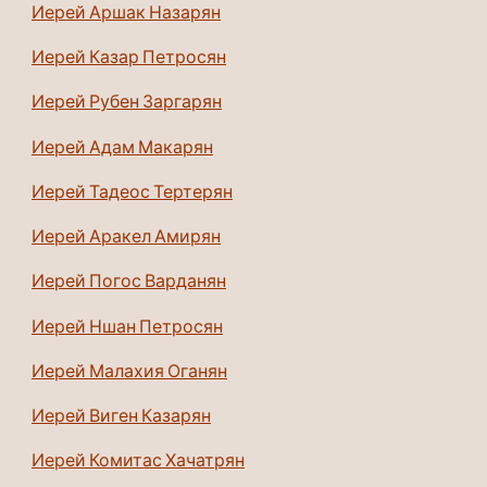
Иерей Аршак Назарян
Иерей Казар Петросян
Иерей Рубен Заргарян
Иерей Адам Макарян
Иерей Тадеос Тертерян
Иерей Аракел Амирян
Иерей Погос Варданян
Иерей Ншан Петросян
Иерей Малахия Оганян
Иерей Виген Казарян
Иерей Комитас Хачатрян