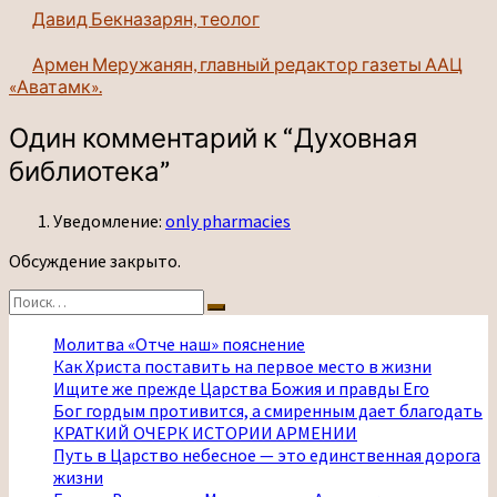
Давид Бекназарян, теолог
Армен Меружанян, главный редактор газеты ААЦ
«Аватамк».
Один комментарий к “
Духовная
библиотека
”
Уведомление:
only pharmacies
Обсуждение закрыто.
Найти:
Поиск
Молитва «Отче наш» пояснение
Как Христа поставить на первое место в жизни
Ищите же прежде Царства Божия и правды Его
Бог гордым противится, а смиренным дает благодать
КРАТКИЙ ОЧЕРК ИСТОРИИ АРМЕНИИ
Путь в Царство небесное — это единственная дорога
жизни