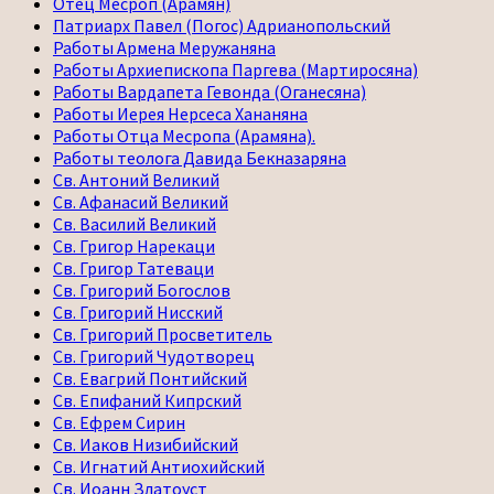
Отец Месроп (Арамян)
Патриарх Павел (Погос) Адрианопольский
Работы Армена Меружаняна
Работы Архиепископа Паргева (Мартиросяна)
Работы Вардапета Гевонда (Оганесяна)
Работы Иерея Нерсеса Хананяна
Работы Отца Месропа (Арамяна).
Работы теолога Давида Бекназаряна
Св. Антоний Великий
Св. Афанасий Великий
Св. Василий Великий
Св. Григор Нарекаци
Св. Григор Татеваци
Св. Григорий Богослов
Св. Григорий Нисский
Св. Григорий Просветитель
Св. Григорий Чудотворец
Св. Евагрий Понтийский
Св. Епифаний Кипрский
Св. Ефрем Сирин
Св. Иаков Низибийский
Св. Игнатий Антиохийский
Св. Иоанн Златоуст