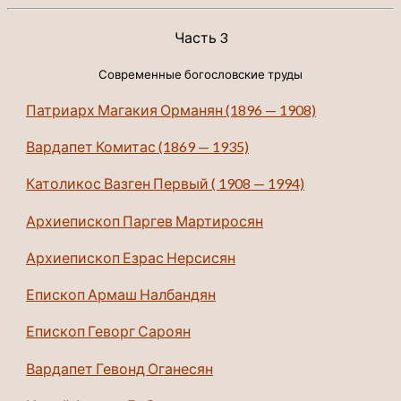
Часть 3
Современные богословские труды
Патриарх Магакия Орманян (1896 — 1908)
Вардапет Комитас (1869 — 1935)
Католикос Вазген Первый ( 1908 — 1994)
Архиепископ Паргев Мартиросян
Архиепископ Езрас Нерсисян
Епископ Армаш Налбандян
Епископ Геворг Сароян
Вардапет Гевонд Оганесян