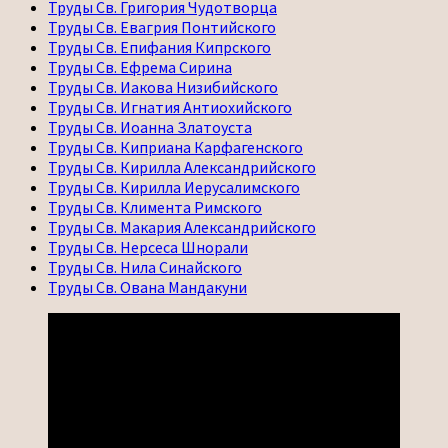
Труды Св. Григория Чудотворца
Труды Св. Евагрия Понтийского
Труды Св. Епифания Кипрского
Труды Св. Ефрема Сирина
Труды Св. Иакова Низибийского
Труды Св. Игнатия Антиохийского
Труды Св. Иоанна Златоуста
Труды Св. Киприана Карфагенского
Труды Св. Кирилла Александрийского
Труды Св. Кирилла Иерусалимского
Труды Св. Климента Римского
Труды Св. Макария Александрийского
Труды Св. Нерсеса Шнорали
Труды Св. Нила Синайского
Труды Св. Ована Мандакуни