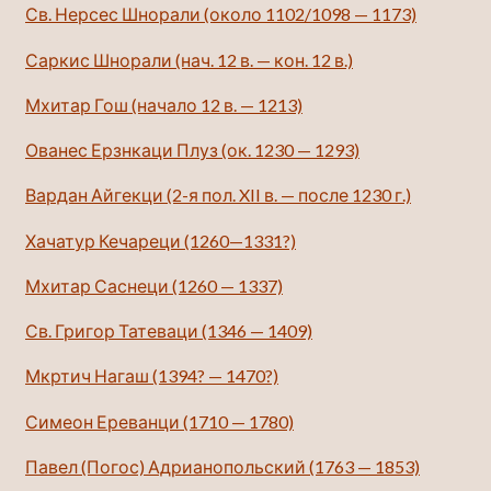
Св. Нерсес Шнорали (около 1102/1098 — 1173)
Саркис Шнорали (нач. 12 в. — кон. 12 в.)
Мхитар Гош (начало 12 в. — 1213)
Ованес Ерзнкаци Плуз (ок. 1230 — 1293)
Вардан Айгекци (2-я пол. XII в. — после 1230 г.)
Хачатур Кечареци (1260—1331?)
Мхитар Саснеци (1260 — 1337)
Св. Григор Татеваци (1346 — 1409)
Мкртич Нагаш (1394? — 1470?)
Симеон Ереванци (1710 — 1780)
Павел (Погос) Адрианопольский (1763 — 1853)