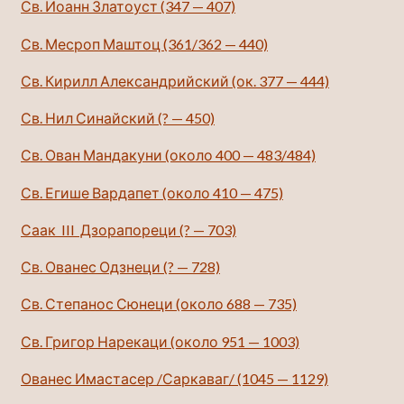
Св. Иоанн Златоуст (347 — 407)
Св. Месроп Маштоц (361/362 — 440)
Св. Кирилл Александрийский (ок. 377 — 444)
Св. Нил Синайский (? — 450)
Св. Ован Мандакуни (около 400 — 483/484)
Св.
Егише Вардапет (около 410 — 475)
Саак III Дзорапореци (? — 703)
Св. Ованес Одзнеци (? — 728)
Св. Степанос Сюнеци (около 688 — 735)
Св. Григор Нарекаци (около 951 — 1003)
Ованес Имастасер /Саркаваг/ (1045 — 1129)