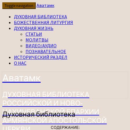
Перейти
Аватамк
Toggle navigation
к
содержимому
ДУХОВНАЯ БИБЛИОТЕКА
БОЖЕСТВЕННАЯ ЛИТУРГИЯ
ДУХОВНАЯ ЖИЗНЬ
СТАТЬИ
МОЛИТВЫ
ВИДЕО/АУДИО
ПОЗНАВАТЕЛЬНОЕ
ИСТОРИЧЕСКИЙ РАЗДЕЛ
О НАС
Аватамк
ДУХОВНАЯ БИБЛИОТЕКА
РОССИЙСКОЙ И НОВО-
НАХИЧЕВАНСКОЙ ЕПАРХИИ
Духовная
Духовная библиотека
библиотека
АРМЯНСКОЙ АПОСТОЛЬСКОЙ
ЦЕРКВИ
СОДЕРЖАНИЕ: