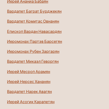
Иерей Ананиа Бабаян
Вардапет Баграт Бурджекян
Вардапет Комитас Овнанян
Епископ Вардан Навасардян
Иеромонах Партэв Барсегян
Иеромонах Рубен Заргарян
Вардапет Микаэл Геворгян
Иерей Месроп Арамян
Иерей Нерсес Хананян
Вардапет Нарек Авагян
Иерей Асогик Карапетян