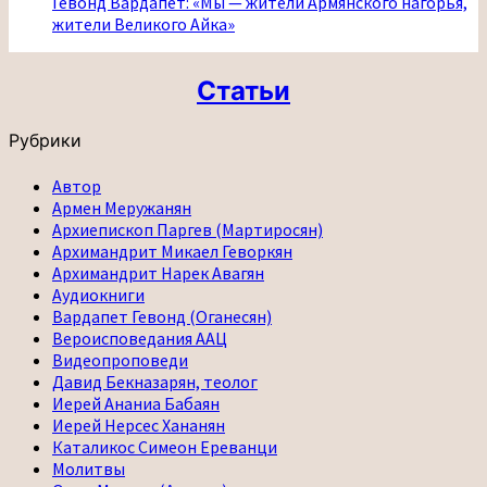
Гевонд Вардапет: «Мы — жители Армянского нагорья,
жители Великого Айка»
Статьи
Рубрики
Автор
Армен Меружанян
Архиепископ Паргев (Мартиросян)
Архимандрит Микаел Геворкян
Архимандрит Нарек Авагян
Аудиокниги
Вардапет Гевонд (Оганесян)
Вероисповедания ААЦ
Видеопроповеди
Давид Бекназарян, теолог
Иерей Ананиа Бабаян
Иерей Нерсес Хананян
Каталикос Симеон Ереванци
Молитвы