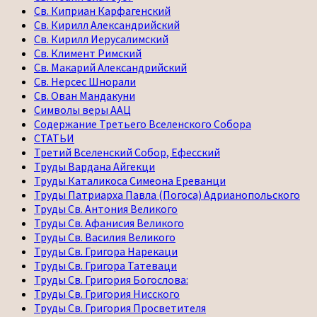
Св. Киприан Карфагенский
Св. Кирилл Александрийский
Св. Кирилл Иерусалимский
Св. Климент Римский
Св. Макарий Александрийский
Св. Нерсес Шнорали
Св. Ован Мандакуни
Символы веры ААЦ
Содержание Третьего Вселенского Собора
СТАТЬИ
Третий Вселенский Собор, Ефесский
Труды Вардана Айгекци
Труды Каталикоса Симеона Ереванци
Труды Патриарха Павла (Погоса) Адрианопольского
Труды Св. Антония Великого
Труды Св. Афанисия Великого
Труды Св. Василия Великого
Труды Св. Григора Нарекаци
Труды Св. Григора Татеваци
Труды Св. Григория Богослова:
Труды Св. Григория Нисского
Труды Св. Григория Просветителя