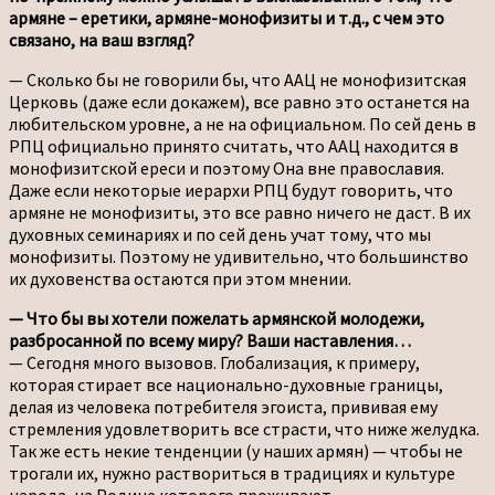
армяне – еретики, армяне-монофизиты и т.д., с чем это
связано, на ваш взгляд?
— Сколько бы не говорили бы, что ААЦ не монофизитская
Церковь (даже если докажем), все равно это останется на
любительском уровне, а не на официальном. По сей день в
РПЦ официально принято считать, что ААЦ находится в
монофизитской ереси и поэтому Она вне православия.
Даже если некоторые иерархи РПЦ будут говорить, что
армяне не монофизиты, это все равно ничего не даст. В их
духовных семинариях и по сей день учат тому, что мы
монофизиты. Поэтому не удивительно, что большинство
их духовенства остаются при этом мнении.
— Что бы вы хотели пожелать армянской молодежи,
разбросанной по всему миру? Ваши наставления…
— Сегодня много вызовов. Глобализация, к примеру,
которая стирает все национально-духовные границы,
делая из человека потребителя эгоиста, прививая ему
стремления удовлетворить все страсти, что ниже желудка.
Так же есть некие тенденции (у наших армян) — чтобы не
трогали их, нужно раствориться в традициях и культуре