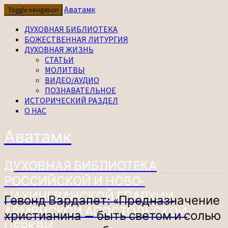
Перейти
Аватамк
Toggle navigation
к
содержимому
ДУХОВНАЯ БИБЛИОТЕКА
БОЖЕСТВЕННАЯ ЛИТУРГИЯ
ДУХОВНАЯ ЖИЗНЬ
СТАТЬИ
МОЛИТВЫ
ВИДЕО/АУДИО
ПОЗНАВАТЕЛЬНОЕ
ИСТОРИЧЕСКИЙ РАЗДЕЛ
О НАС
Аватамк
ДУХОВНАЯ БИБЛИОТЕКА
РОССИЙСКОЙ И НОВО-
НАХИЧЕВАНСКОЙ ЕПАРХИИ
Гевонд
Гевонд Вардапет: «Предназначение
Вардапет:
АРМЯНСКОЙ АПОСТОЛЬСКОЙ
христианина — быть светом и солью
«Предназначение
ЦЕРКВИ
христианина