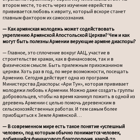
втором месте, то есть через изучение еврейства
прививается любовь к ивриту, который вскоре станет
главным фактором их самосознания.
— Как армянская молодежь может содействовать
укреплению Армянской Апостольской Церкви? Чем и как
могут быть полезны Армении верующие армяне диаспоры?
— Главное, это сплочение вокруг ААЦ, участие в
строительстве храмах, как в финансовом, так и в
физическом смысле. Быть прилежным прихожанином
церкви. Хоть раз в год, по мере возможности, посещать
Армению. Сегодня действует одна из программ
Министерства Диаспоры: «Ари Тун», которая прививает
молодежи любовь к Армении. Можно даже создать группы
добровольцев, чтобы на время каникул пожить в одной из
деревень Армении с целью помочь деревенским в
сельскохозяйственных работах. И тем самым более
приобщиться к Земле Армянской…
— В современном мире есть такое понятие «успешный
человек», под которым обычно понимается человек,
добившийся финансового благополучия, какой-то