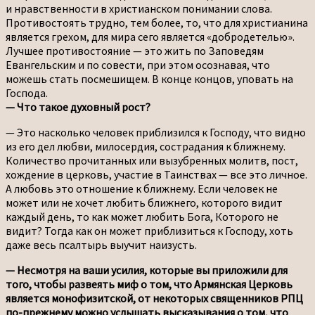
и нравственности в христианском понимании слова.
Противостоять трудно, тем более, то, что для христианина
является грехом, для мира сего является «добродетелью».
Лучшее противостояние — это жить по Заповедям
Евангельским и по совести, при этом осознавая, что
можешь стать посмешищем. В конце концов, уповать на
Господа.
— Что такое духовный рост?
— Это насколько человек приблизился к Господу, что видно
из его дел любви, милосердия, сострадания к ближнему.
Количество прочитанных или вызубренных молитв, пост,
хождение в церковь, участие в Таинствах — все это личное.
А любовь это отношение к ближнему. Если человек не
может или не хочет любить ближнего, которого видит
каждый день, то как может любить Бога, Которого не
видит? Тогда как он может приблизиться к Господу, хоть
даже весь псалтырь выучит наизусть.
— Несмотря на ваши усилия, которые вы приложили для
того, чтобы развеять миф о том, что Армянская Церковь
является монофизитской, от некоторых священников РПЦ
по-прежнему можно услышать высказывания о том, что