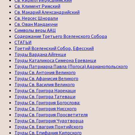
Св. Климент Римский
Св. Макарий Александрийский
Св. Нерсес Шнорали
Св. Ован Мандакуни
Символы веры ААЦ
Содержание Третьего Вселенского Собора
СТАТЬИ
Третий Вселенский Собор, Ефесский
Труды Вардана Айгекци
Труды Каталикоса Симеона Ереванци
Труды Патриарха Павла (Погоса) Адрианопольского
Труды Св. Антония Великого
Труды Св. Афанисия Великого
Труды Св. Василия Великого
Труды Св. Григора Нарекаци
Труды Св. Григора Татеваци
Труды Св. Григория Богослова:
Труды Св. Григория Нисского
Труды Св. Григория Просветителя
Труды Св. Григория Чудотворца
Труды Св. Евагрия Понтийского
Труды Св. Епифания Кипрского