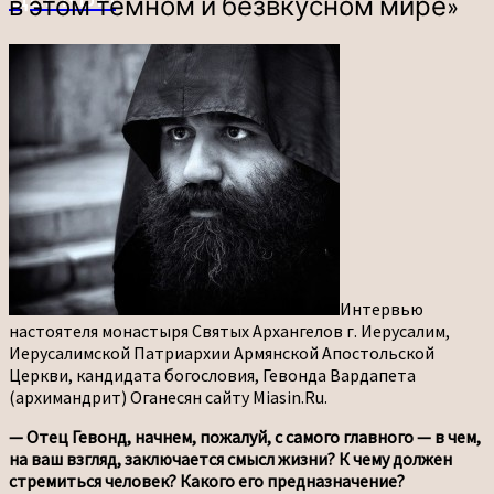
в этом темном и безвкусном мире»
—
быть
светом
и
солью
в
этом
темном
и
безвкусном
мире»
Интервью
настоятеля монастыря Святых Архангелов г. Иерусалим,
Иерусалимской Патриархии Армянской Апостольской
Церкви, кандидата богословия, Гевонда Вардапета
(архимандрит) Оганесян сайту Miasin.Ru.
— Отец Гевонд, начнем, пожалуй, с самого главного — в чем,
на ваш взгляд, заключается смысл жизни? К чему должен
стремиться человек? Какого его предназначение?