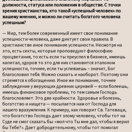
должности, статуса или положения в обществе. С точки
зрения христианства, кто такой «успешный человек» по
вашему мнению, и можно ли считать богатого человека
успешным?
— Мир, тем более современный имеет свое понимание
успешности человека, даже диктует свои правила. В
христианстве иное понимание успешности. Несмотря на
это, есть секты, которые проповедуют философию
процветания, то есть если ты преуспел в бизнесе, имеешь
капитал, здоров то это для них становится эталоном
успешности, точнее, если ты успеваешь – значит, Бог
благословил тебя. Можно сказать и наоборот. Поэтому они
стремятся к обогащению. Иное же понимание, точнее
заблуждение у верующих древних церквей — если болеешь,
имеешь финансовое проблемы, то тем самым Господь
благословляет. Это две крайности. Здоровье и болезнь,
богатство и нищета — посылается нам от Господа для
нашего вразумления. К примеру, как говорит Св. Татеваци,
что богатство Господь дает злому человеку, чтобы тот на
Суде не смог сказать бы: «мол что Ты мне дал, чтобы я верил
бы Тебе?». Дает добродетельному, чтобы тот помогал