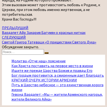
народа, на Родине которого проживают.
Этим вызовам может противостоять любовь к Родине, к
Церкви, при этом любовь именно жертвенная, а не
потребительская.
Храни Вас Господь!!!
Навигация
ПРЕДЫДУЩИЙ
Вардапет Айр Закария Багумян о красных нитках
по
СЛЕДУЮЩИЙ
записям
Святой Григор Татеваци «О пришествии Святого Духа»
Обсуждение закрыто.
Найти:
Поиск
Молитва «Отче наш» пояснение
Как Христа поставить на первое место в жизни
Ищите же прежде Царства Божия и правды Его
Бог гордым противится, а смиренным дает благодать
КРАТКИЙ ОЧЕРК ИСТОРИИ АРМЕНИИ
Путь в Царство небесное — это единственная дорога
жизни
Гевонд Вардапет: «Мы — жители Армянского нагорья,
жители Великого Айка»