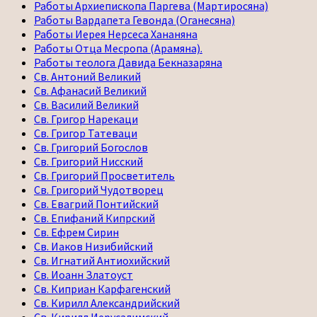
Работы Архиепископа Паргева (Мартиросяна)
Работы Вардапета Гевонда (Оганесяна)
Работы Иерея Нерсеса Хананяна
Работы Отца Месропа (Арамяна).
Работы теолога Давида Бекназаряна
Св. Антоний Великий
Св. Афанасий Великий
Св. Василий Великий
Св. Григор Нарекаци
Св. Григор Татеваци
Св. Григорий Богослов
Св. Григорий Нисский
Св. Григорий Просветитель
Св. Григорий Чудотворец
Св. Евагрий Понтийский
Св. Епифаний Кипрский
Св. Ефрем Сирин
Св. Иаков Низибийский
Св. Игнатий Антиохийский
Св. Иоанн Златоуст
Св. Киприан Карфагенский
Св. Кирилл Александрийский
Св. Кирилл Иерусалимский