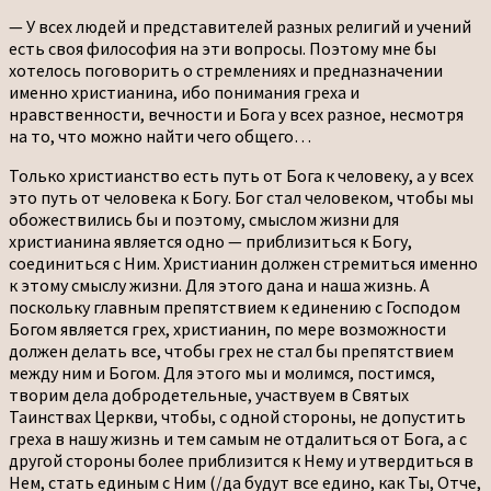
— У всех людей и представителей разных религий и учений
есть своя философия на эти вопросы. Поэтому мне бы
хотелось поговорить о стремлениях и предназначении
именно христианина, ибо понимания греха и
нравственности, вечности и Бога у всех разное, несмотря
на то, что можно найти чего общего…
Только христианство есть путь от Бога к человеку, а у всех
это путь от человека к Богу. Бог стал человеком, чтобы мы
обожествились бы и поэтому, смыслом жизни для
христианина является одно — приблизиться к Богу,
соединиться с Ним. Христианин должен стремиться именно
к этому смыслу жизни. Для этого дана и наша жизнь. А
поскольку главным препятствием к единению с Господом
Богом является грех, христианин, по мере возможности
должен делать все, чтобы грех не стал бы препятствием
между ним и Богом. Для этого мы и молимся, постимся,
творим дела добродетельные, участвуем в Святых
Таинствах Церкви, чтобы, с одной стороны, не допустить
греха в нашу жизнь и тем самым не отдалиться от Бога, а с
другой стороны более приблизится к Нему и утвердиться в
Нем, стать единым с Ним (/да будут все едино, как Ты, Отче,