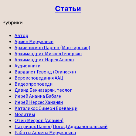
Статьи
Рубрики
Автор
Армен Меружанян
Архиепископ Паргев (Мартиросян)
Архимандрит Микаел Геворкян
Архимандрит Нарек Авагян
Аудиокниги
Вардапет Гевонд (Оганесян)
Вероисповедания ААЦ
Видеопроповеди
Давид Бекназарян, теолог
Иерей Ананиа Бабаян
Иерей Нерсес Хананян
Каталикос Симеон Ереванци
Молитвы
Отец Месроп (Арамян)
Патриарх Павел (Погос) Адрианопольский
Работы Армена Меружаняна