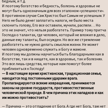
бедным, и т.д.
И поэтому богатство и бедность, болезнь и здоровье не
могут быть однозначным для всех эталоном «успешности».
В противном случае Сам Христос был Самым не успешным. У
Него не было денег заплатить налоги, не было места
склонить голову, Его все оставили, мучили, распяли… Но
это не значит, что нельзя разбогатеть. Пример тому притча
Господа о талантах, где человек, который не вложил в дело,
данные ему таланты, был осужден. Но все же стремление
разбогатеть не нужно делать смыслом жизни. Не может
человек одновременно служить и Богу и мамоне.
И поэтому мы должны научиться быть благодарными как в
богатстве, так и в нищете, как в здоровье, так и болезнях.
Это все лишь средства, которые нам помогут более
приблизиться к Господу!
— В настоящее время христианская, традиционная семья,
находится под постоянными ударами врага.
Пропагандируются всякие извращения, принимаются
законы на уровне государств, противоестественные
человеческой природе. В чем причина этих нападков и как
им можно противостоять?
— Причина — это отпадение от Бога. А где нет Бога, там нет