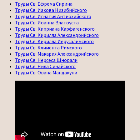
Труды Св. Ефрема Сирина
Труды Св. Иакова Низибийского
Труды Св. Игнатия Антиохийского
Труды Св. Иоанна Златоуста
Труды Св. Киприана Карфагенского
Труды Св. Кирилла Александрийского
Труды Св. Кирилла Иерусалимского
Труды Св. Климента Римского
Труды Св. Макария Александрийского
Труды Св. Нерсеса Шнорали
Труды Св. Нила Синайского
Труды Св. Ована Мандакуни