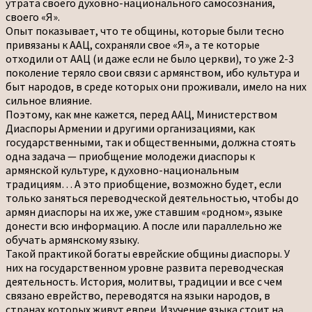
утрата своего духовно-национального самосознания,
своего «Я».
Опыт показывает, что те общины, которые были тесно
привязаны к ААЦ, сохраняли свое «Я», а те которые
отходили от ААЦ (и даже если не было церкви), то уже 2-3
поколение теряло свои связи с армянством, ибо культура и
быт народов, в среде которых они проживали, имело на них
сильное влияние.
Поэтому, как мне кажется, перед ААЦ, Министерством
Диаспоры Армении и другими организациями, как
государственными, так и общественными, должна стоять
одна задача — приобщение молодежи диаспоры к
армянской культуре, к духовно-национальным
традициям… А это приобщение, возможно будет, если
только заняться переводческой деятельностью, чтобы до
армян диаспоры на их же, уже ставшим «родном», языке
донести всю информацию. А после или параллельно же
обучать армянскому языку.
Такой практикой богаты еврейские общины диаспоры. У
них на государственном уровне развита переводческая
деятельность. История, молитвы, традиции и все с чем
связано еврейство, переводятся на языки народов, в
странах которых живут евреи. Изучение языка стоит на