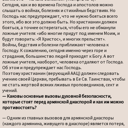
Сегодня, как и во времена Господа и апостолов можно
слышать о войнах, болезнях и стихийных бедствиях. Но
Господь нас предупреждает, что не нужно бояться всего
этого, ибо все это должно быть. Но христианин должен
бояться, а точнее остерегаться, чтобы его не обманули
ложные учителя: «ибо многие придут под именем Моим, и
будут говорить: «Я Христос», и многих прельстят».
Войны, бедствия и болезни приближают человека к
Господу. К сожалению, сегодня именно через горе и
страдания, большинство людей приходят к Богу. А вот
ложные учителя, наоборот, человека отдаляют от Господа.
Об этом и предупреждает нас Господь.
Поэтому христианин (верующий ААЦ) должен следовать
учению своей Церкви, пребывать в Ее Св. Таинствах, чтобы
не стать жертвой всяких лживых проповедников, сект и
учений.
— Каковы основные вызовы духовной безопасности,
которые стоят перед армянской диаспорой и как им можно
противостоять?
— Одним из главных вызовов для армянской диаспоры
(каждого армянина, живущего в диаспоре) является потеря,