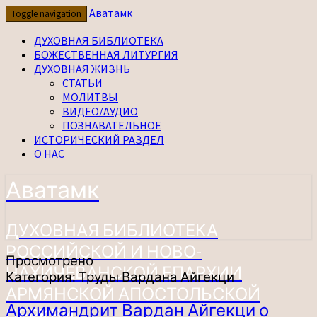
Перейти
Аватамк
Toggle navigation
к
содержимому
ДУХОВНАЯ БИБЛИОТЕКА
БОЖЕСТВЕННАЯ ЛИТУРГИЯ
ДУХОВНАЯ ЖИЗНЬ
СТАТЬИ
МОЛИТВЫ
ВИДЕО/АУДИО
ПОЗНАВАТЕЛЬНОЕ
ИСТОРИЧЕСКИЙ РАЗДЕЛ
О НАС
Аватамк
ДУХОВНАЯ БИБЛИОТЕКА
РОССИЙСКОЙ И НОВО-
Просмотрено
НАХИЧЕВАНСКОЙ ЕПАРХИИ
Категория:
Труды Вардана Айгекци
АРМЯНСКОЙ АПОСТОЛЬСКОЙ
Архимандрит
Архимандрит Вардан Айгекци о
ЦЕРКВИ