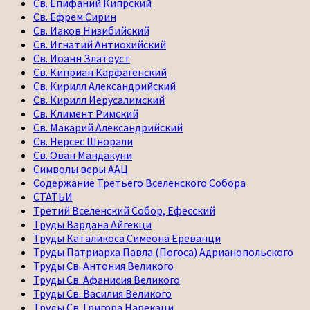
Св. Епифаний Кипрский
Св. Ефрем Сирин
Св. Иаков Низибийский
Св. Игнатий Антиохийский
Св. Иоанн Златоуст
Св. Киприан Карфагенский
Св. Кирилл Александрийский
Св. Кирилл Иерусалимский
Св. Климент Римский
Св. Макарий Александрийский
Св. Нерсес Шнорали
Св. Ован Мандакуни
Символы веры ААЦ
Содержание Третьего Вселенского Собора
СТАТЬИ
Третий Вселенский Собор, Ефесский
Труды Вардана Айгекци
Труды Каталикоса Симеона Ереванци
Труды Патриарха Павла (Погоса) Адрианопольского
Труды Св. Антония Великого
Труды Св. Афанисия Великого
Труды Св. Василия Великого
Труды Св. Григора Нарекаци