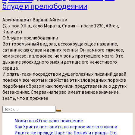
Вардан
блуде и прелюбодеянии
Айгекци
о
блуде
Архимандрит Вардан Айгекци
и
(2-я пол. XII в., село Марата, Сирия — после 1230, Айгек,
прелюбодеянии
Киликия)
О блуде и прелюбодеянии
Вот горемычный вид зла, всесокрущающее название,
сатанинская слава и деяния геенны. Он намного тяжелее,
чем железо, и зловонее, чем вонь протухшего мозга. Это
дыхание злоехидного змея и детище его нечестивого
сердца.
И опять-таки посредством душеполезных писаний давай
покажем все черты и свойства этих зловредных пороков
подобным образом как получили представление о других
беззакониях. Сперва-наперво имеет важное значение
знать, что в прежнее
Найти:
Поиск
Молитва «Отче наш» пояснение
Как Христа поставить на первое место в жизни
Ищите же прежде Царства Божия и правды Его