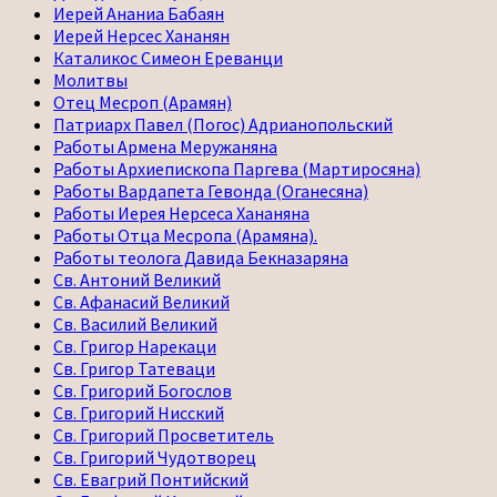
Иерей Ананиа Бабаян
Иерей Нерсес Хананян
Каталикос Симеон Ереванци
Молитвы
Отец Месроп (Арамян)
Патриарх Павел (Погос) Адрианопольский
Работы Армена Меружаняна
Работы Архиепископа Паргева (Мартиросяна)
Работы Вардапета Гевонда (Оганесяна)
Работы Иерея Нерсеса Хананяна
Работы Отца Месропа (Арамяна).
Работы теолога Давида Бекназаряна
Св. Антоний Великий
Св. Афанасий Великий
Св. Василий Великий
Св. Григор Нарекаци
Св. Григор Татеваци
Св. Григорий Богослов
Св. Григорий Нисский
Св. Григорий Просветитель
Св. Григорий Чудотворец
Св. Евагрий Понтийский