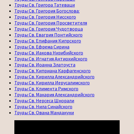
Труды Св. Григора Татеваци
Труды Св. Григория Богослова:
Труды Св. Григория Нисского
Труды Св. Григория Просветителя
Труды Св. Григория Чудотворца
Труды Св. Евагрия Понтийского
Труды Св. Епифания Кипрского
Труды Св. Ефрема Сирина
Труды Св. Иакова Низибийского
Труды Св. Игнатия Антиохийского
Труды Св. Иоанна Златоуста
Труды Св. Киприана Карфагенского
Труды Св. Кирилла Александрийского
Труды Св. Кирилла Иерусалимского
Труды Св. Климента Римского
Труды Св. Макария Александрийского
Труды Св. Нерсеса Шнорали
Труды Св. Нила Синайского
Труды Св. Ована Мандакуни