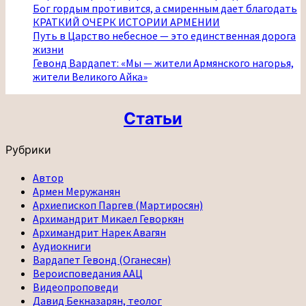
Бог гордым противится, а смиренным дает благодать
КРАТКИЙ ОЧЕРК ИСТОРИИ АРМЕНИИ
Путь в Царство небесное — это единственная дорога
жизни
Гевонд Вардапет: «Мы — жители Армянского нагорья,
жители Великого Айка»
Статьи
Рубрики
Автор
Армен Меружанян
Архиепископ Паргев (Мартиросян)
Архимандрит Микаел Геворкян
Архимандрит Нарек Авагян
Аудиокниги
Вардапет Гевонд (Оганесян)
Вероисповедания ААЦ
Видеопроповеди
Давид Бекназарян, теолог