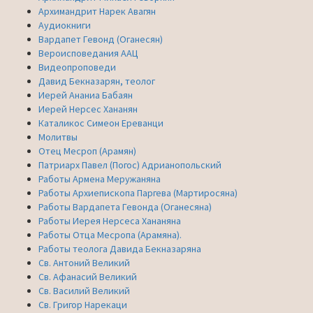
Архимандрит Нарек Авагян
Аудиокниги
Вардапет Гевонд (Оганесян)
Вероисповедания ААЦ
Видеопроповеди
Давид Бекназарян, теолог
Иерей Ананиа Бабаян
Иерей Нерсес Хананян
Каталикос Симеон Ереванци
Молитвы
Отец Месроп (Арамян)
Патриарх Павел (Погос) Адрианопольский
Работы Армена Меружаняна
Работы Архиепископа Паргева (Мартиросяна)
Работы Вардапета Гевонда (Оганесяна)
Работы Иерея Нерсеса Хананяна
Работы Отца Месропа (Арамяна).
Работы теолога Давида Бекназаряна
Св. Антоний Великий
Св. Афанасий Великий
Св. Василий Великий
Св. Григор Нарекаци