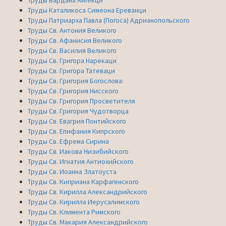
Труды Каталикоса Симеона Ереванци
Труды Патриарха Павла (Погоса) Адрианопольского
Труды Св. Антония Великого
Труды Св. Афанисия Великого
Труды Св. Василия Великого
Труды Св. Григора Нарекаци
Труды Св. Григора Татеваци
Труды Св. Григория Богослова:
Труды Св. Григория Нисского
Труды Св. Григория Просветителя
Труды Св. Григория Чудотворца
Труды Св. Евагрия Понтийского
Труды Св. Епифания Кипрского
Труды Св. Ефрема Сирина
Труды Св. Иакова Низибийского
Труды Св. Игнатия Антиохийского
Труды Св. Иоанна Златоуста
Труды Св. Киприана Карфагенского
Труды Св. Кирилла Александрийского
Труды Св. Кирилла Иерусалимского
Труды Св. Климента Римского
Труды Св. Макария Александрийского