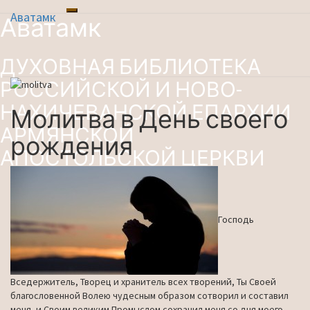
Аватамк
Toggle
Аватамк
Перейти
navigation
к
содержимому
ДУХОВНАЯ БИБЛИОТЕКА
РОССИЙСКОЙ И НОВО-
НАХИЧЕВАНСКОЙ ЕПАРХИИ
Молитва в День своего
Молитва
в
АРМЯНСКОЙ
рождения
День
АПОСТОЛЬСКОЙ ЦЕРКВИ
своего
рождения
Господь
Вседержитель, Творец и хранитель всех творений, Ты Своей
благословенной Волею чудесным образом сотворил и составил
меня, и Своим великим Промыслом сохранил меня со дня моего