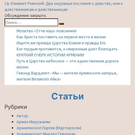
Св. Климент Римский: Два окружных послания о девстве, или к
записям
девственникам и девственницам
Обсуждение закрыто.
Найти:
Поиск
Молитва «Отче наш» пояснение
Как Христа поставить на первое место в жизни
Ищите же прежде Царства Божия и правды Его
Бог гордым противится, а смиренным дает благодать
КРАТКИЙ ОЧЕРК ИСТОРИИ АРМЕНИИ
Путь в Царство небесное — это единственная дорога
жизни
Гевонд Вардапет: «Мы — жители Армянского нагорья,
жители Великого Айка»
Статьи
Рубрики
Автор
Армен Меружанян
Архиепископ Паргев (Мартиросян)
Архимандрит Микаел Геворкян