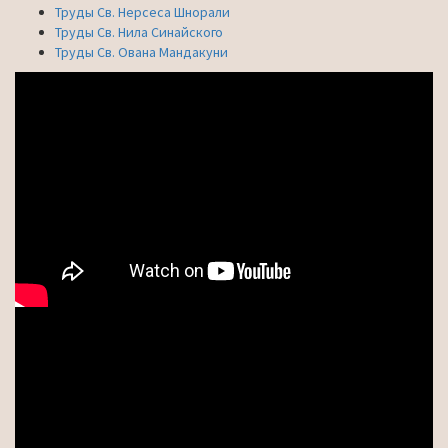
Труды Св. Нерсеса Шнорали
Труды Св. Нила Синайского
Труды Св. Ована Мандакуни