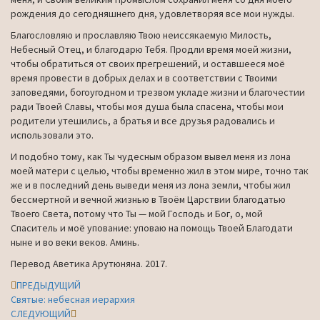
рождения до сегодняшнего дня, удовлетворяя все мои нужды.
Благословляю и прославляю Твою неиссякаемую Милость,
Небесный Отец, и благодарю Тебя. Продли время моей жизни,
чтобы обратиться от своих прегрешений, и оставшееся моё
время провести в добрых делах и в соответствии с Твоими
заповедями, богоугодном и трезвом укладе жизни и благочестии
ради Твоей Славы, чтобы моя душа была спасена, чтобы мои
родители утешились, а братья и все друзья радовались и
использовали это.
И подобно тому, как Ты чудесным образом вывел меня из лона
моей матери с целью, чтобы временно жил в этом мире, точно так
же и в последний день выведи меня из лона земли, чтобы жил
бессмертной и вечной жизнью в Твоём Царствии благодатью
Твоего Света, потому что Ты — мой Господь и Бог, о, мой
Спаситель и моё упование: уповаю на помощь Твоей Благодати
ныне и во веки веков. Аминь.
Перевод Аветика Арутюняна. 2017.
Навигация
ПРЕДЫДУЩИЙ
Святые: небесная иерархия
по
СЛЕДУЮЩИЙ