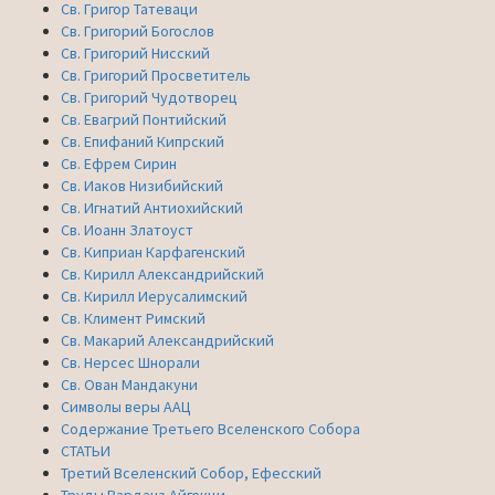
Св. Григор Татеваци
Св. Григорий Богослов
Св. Григорий Нисский
Св. Григорий Просветитель
Св. Григорий Чудотворец
Св. Евагрий Понтийский
Св. Епифаний Кипрский
Св. Ефрем Сирин
Св. Иаков Низибийский
Св. Игнатий Антиохийский
Св. Иоанн Златоуст
Св. Киприан Карфагенский
Св. Кирилл Александрийский
Св. Кирилл Иерусалимский
Св. Климент Римский
Св. Макарий Александрийский
Св. Нерсес Шнорали
Св. Ован Мандакуни
Символы веры ААЦ
Содержание Третьего Вселенского Собора
СТАТЬИ
Третий Вселенский Собор, Ефесский
Труды Вардана Айгекци