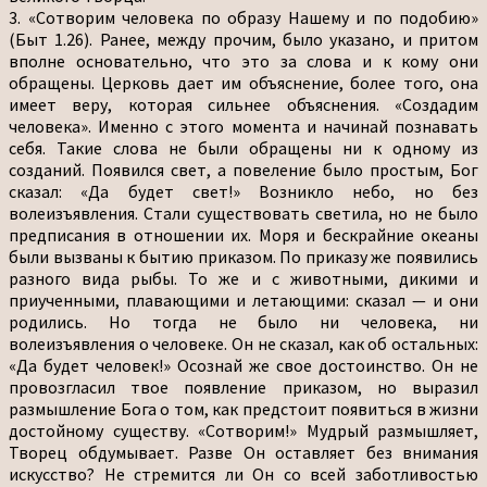
3. «Сотворим человека по образу Нашему и по подобию»
(Быт 1.26). Ранее, между прочим, было указано, и притом
вполне основательно, что это за слова и к кому они
обращены. Церковь дает им объяснение, более того, она
имеет веру, которая сильнее объяснения. «Создадим
человека». Именно с этого момента и начинай познавать
себя. Такие слова не были обращены ни к одному из
созданий. Появился свет, а повеление было простым, Бог
сказал: «Да будет свет!» Возникло небо, но без
волеизъявления. Стали существовать светила, но не было
предписания в отношении их. Моря и бескрайние океаны
были вызваны к бытию приказом. По приказу же появились
разного вида рыбы. То же и с животными, дикими и
приученными, плавающими и летающими: сказал — и они
родились. Но тогда не было ни человека, ни
волеизъявления о человеке. Он не сказал, как об остальных:
«Да будет человек!» Осознай же свое достоинство. Он не
провозгласил твое появление приказом, но выразил
размышление Бога о том, как предстоит появиться в жизни
достойному существу. «Сотворим!» Мудрый размышляет,
Творец обдумывает. Разве Он оставляет без внимания
искусство? Не стремится ли Он со всей заботливостью