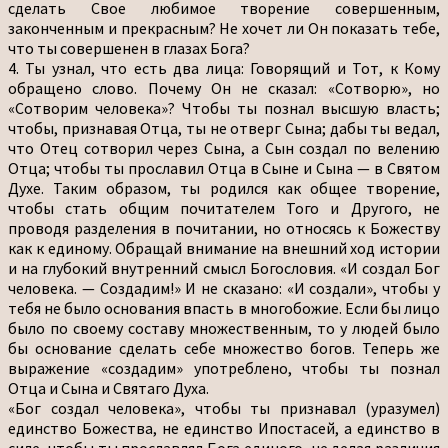
сделать Свое любимое творение совершенным,
законченным и прекрасным? Не хочет ли Он показать тебе,
что ты совершенен в глазах Бога?
4. Ты узнал, что есть два лица: Говорящий и Тот, к Кому
обращено слово. Почему Он не сказал: «Сотворю», но
«Сотворим человека»? Чтобы ты познал высшую власть;
чтобы, признавая Отца, ты не отверг Сына; дабы ты ведал,
что Отец сотворил через Сына, а Сын создал по велению
Отца; чтобы ты прославил Отца в Сыне и Сына — в Святом
Духе. Таким образом, ты родился как общее творение,
чтобы стать общим почитателем Того и Другого, не
проводя разделения в почитании, но относясь к Божеству
как к единому. Обращай внимание на внешний ход истории
и на глубокий внутренний смысл Богословия. «И создал Бог
человека. — Создадим!» И не сказано: «И создали», чтобы у
тебя не было основания впасть в многобожие. Если бы лицо
было по своему составу множественным, то у людей было
бы основание сделать себе множество богов. Теперь же
выражение «создадим» употреблено, чтобы ты познал
Отца и Сына и Святаго Духа.
«Бог создал человека», чтобы ты признавал (уразумел)
единство Божества, не единство Ипостасей, а единство в
силе, чтобы ты прославлял Бога единого, не делая различия