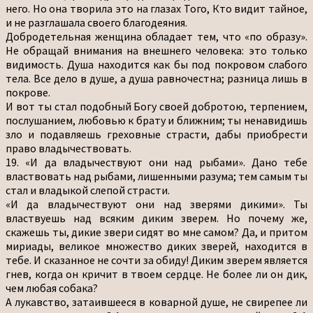
него. Но она творила это на глазах Того, Кто видит тайное,
и не разглашала своего благодеяния.
Добродетельная женщина обладает тем, что «по образу».
Не обращай внимания на внешнего человека: это только
видимость. Душа находится как бы под покровом слабого
тела. Все дело в душе, а душа равночестна; разница лишь в
покрове.
И вот ты стал подобный Богу своей добротою, терпением,
послушанием, любовью к брату и ближним; ты ненавидишь
зло и подавляешь греховные страсти, дабы приобрести
право владычествовать.
19. «И да владычествуют они над рыбами». Дано тебе
властвовать над рыбами, лишенными разума; тем самым ты
стал и владыкой слепой страсти.
«И да владычествуют они над зверями дикими». Ты
властвуешь над всяким диким зверем. Но почему же,
скажешь ты, дикие звери сидят во мне самом? Да, и притом
мириады, великое множество диких зверей, находится в
тебе. И сказанное не сочти за обиду! Диким зверем является
гнев, когда он кричит в твоем сердце. Не более ли он дик,
чем любая собака?
А лукавство, затаившееся в коварной душе, не свирепее ли