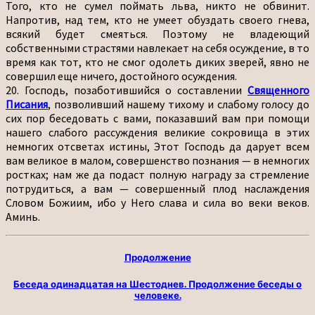
Того, кто не сумел поймать льва, никто не обвинит.
Напротив, над тем, кто не умеет обуздать своего гнева,
всякий будет смеяться. Поэтому не владеющий
собственными страстями навлекает на себя осуждение, в то
время как тот, кто не смог одолеть диких зверей, явно не
совершил еще ничего, достойного осуждения.
20. Господь, позаботившийся о составлении
Священного
Писания
, позволивший нашему тихому и слабому голосу до
сих пор беседовать с вами, показавший вам при помощи
нашего слабого рассуждения великие сокровища в этих
немногих отсветах истины, Этот Господь да дарует всем
вам великое в малом, совершенство познания — в немногих
ростках; нам же да подаст полную награду за стремление
потрудиться, а вам — совершенный плод наслаждения
Словом Божиим, ибо у Него слава и сила во веки веков.
Аминь.
Продолжение
Беседа одинадцатая на Шестоднев. Продолжение беседы о
человеке.