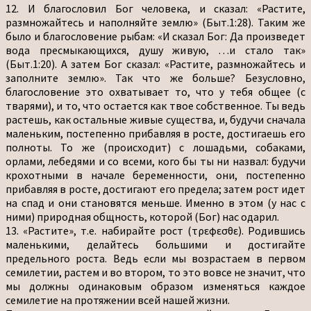
12. И благословил Бог человека, и сказал: «Растите,
размножайтесь и наполняйте землю» (Быт.1:28). Таким же
было и благословение рыбам: «И сказал Бог: Да произведет
вода пресмыкающихся, душу живую, …и стало так»
(Быт.1:20). А затем Бог сказал: «Растите, размножайтесь и
заполните землю». Так что же больше? Безусловно,
благословение это охватывает то, что у тебя общее (с
тварями), и то, что остается как твое собственное. Ты ведь
растешь, как остальные живые существа, и, будучи сначала
маленьким, постепенно прибавляя в росте, достигаешь его
полноты. То же (происходит) с лошадьми, собаками,
орлами, лебедями и со всеми, кого бы ты ни назвал: будучи
крохотными в начале беременности, они, постепенно
прибавляя в росте, достигают его предела; затем рост идет
на спад и они становятся меньше. Именно в этом (у нас с
ними) природная общность, которой (Бог) нас одарил.
13. «Растите», т.е. набирайте рост (τρεφεσθε). Родившись
маленькими, делайтесь большими и достигайте
предельного роста. Ведь если мы возрастаем в первом
семилетии, растем и во втором, то это вовсе не значит, что
мы должны одинаковым образом изменяться каждое
семилетие на протяжении всей нашей жизни.