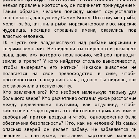
нельзя привлечь кротостью, он подчиняет принуждением.
Таким образом, человек повсюду может осуществлять
свою власть, данную ему Самим Богом. Поэтому меч-рыба,
молот-рыба, кит, пила-рыба, морская корова и все морские
чудовища, носящие страшные имена, оказались под
властью человека.
10. «Пусть они владычествуют над рыбами морскими и
зверями земными». Не видел ли ты свирепого и рычащего
льва, даже имя которого невыносимо, чей рев приводит
землю в трепет? У кого найдется столько выносливости,
чтобы выдержать его натиск? Никакое животное не
полагается на свое превосходство в силе, чтобы
противостоять нападению льва, однако ты видишь, как
его заключили в тесную клетку.
Кто заключил его? Кто изобрел маленькую тюрьму для
большого зверя? Кто расчетливо оставил узкое расстояние
между деревянными прутьями, как отдушину, чтобы
животное не задохнулось от собственного дыхания, имело
свободный приток воздуха и чтобы одновременно была
обеспечена безопасность? Кто, как не человек? Из самых
опасных зверей он делает забаву. Не забавляется ли
человек с пантерами, выставляя картонный манекен,