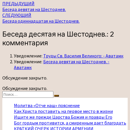
Навигация
ПРЕДЫДУЩИЙ
Беседа девятая на Шестоднев.
по
СЛЕДУЮЩИЙ
записям
Беседа одиннадцатая на Шестоднев.
Беседа десятая на Шестоднев.
: 2
комментария
Уведомление:
Труды Св. Василия Великого: - Аватамк
Уведомление:
Беседа девятая на Шестоднев. -
Аватамк
Обсуждение закрыто.
Обсуждение закрыто.
Найти:
Поиск
Молитва «Отче наш» пояснение
Как Христа поставить на первое место в жизни
Ищите же прежде Царства Божия и правды Его
Бог гордым противится, а смиренным дает благодать
КРАТКИЙ ОЧЕРК ИСТОРИИ АРМЕНИИ