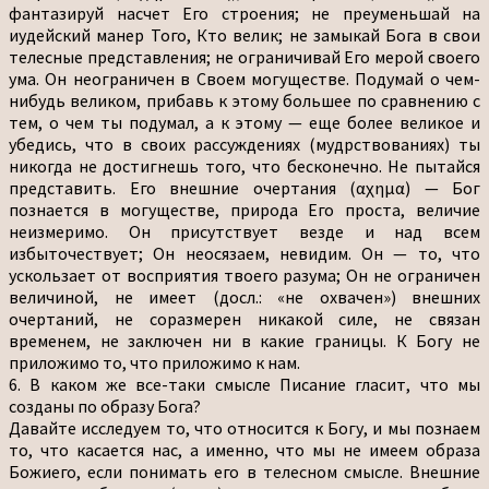
фантазируй насчет Его строения; не преуменьшай на
иудейский манер Того, Кто велик; не замыкай Бога в свои
телесные представления; не ограничивай Его мерой своего
ума. Он неограничен в Своем могуществе. Подумай о чем-
нибудь великом, прибавь к этому большее по сравнению с
тем, о чем ты подумал, а к этому — еще более великое и
убедись, что в своих рассуждениях (мудрствованиях) ты
никогда не достигнешь того, что бесконечно. Не пытайся
представить. Его внешние очертания (αχημα) — Бог
познается в могуществе, природа Его проста, величие
неизмеримо. Он присутствует везде и над всем
избыточествует; Он неосязаем, невидим. Он — то, что
ускользает от восприятия твоего разума; Он не ограничен
величиной, не имеет (досл.: «не охвачен») внешних
очертаний, не соразмерен никакой силе, не связан
временем, не заключен ни в какие границы. К Богу не
приложимо то, что приложимо к нам.
6. В каком же все-таки смысле Писание гласит, что мы
созданы по образу Бога?
Давайте исследуем то, что относится к Богу, и мы познаем
то, что касается нас, а именно, что мы не имеем образа
Божиего, если понимать его в телесном смысле. Внешние