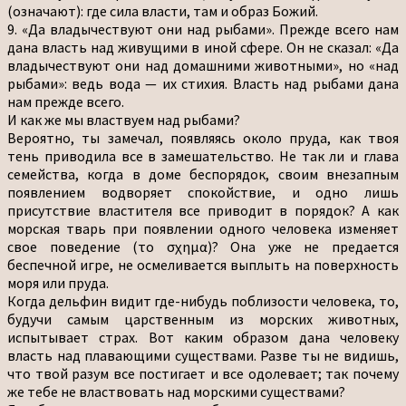
(означают): где сила власти, там и образ Божий.
9. «Да владычествуют они над рыбами». Прежде всего нам
дана власть над живущими в иной сфере. Он не сказал: «Да
владычествуют они над домашними животными», но «над
рыбами»: ведь вода — их стихия. Власть над рыбами дана
нам прежде всего.
И как же мы властвуем над рыбами?
Вероятно, ты замечал, появляясь около пруда, как твоя
тень приводила все в замешательство. Не так ли и глава
семейства, когда в доме беспорядок, своим внезапным
появлением водворяет спокойствие, и одно лишь
присутствие властителя все приводит в порядок? А как
морская тварь при появлении одного человека изменяет
свое поведение (το σχημα)? Она уже не предается
беспечной игре, не осмеливается выплыть на поверхность
моря или пруда.
Когда дельфин видит где-нибудь поблизости человека, то,
будучи самым царственным из морских животных,
испытывает страх. Вот каким образом дана человеку
власть над плавающими существами. Разве ты не видишь,
что твой разум все постигает и все одолевает; так почему
же тебе не властвовать над морскими существами?