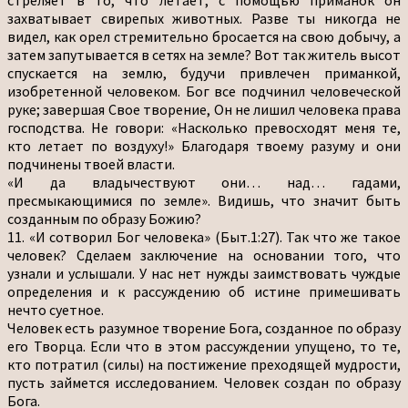
захватывает свирепых животных. Разве ты никогда не
видел, как орел стремительно бросается на свою добычу, а
затем запутывается в сетях на земле? Вот так житель высот
спускается на землю, будучи привлечен приманкой,
изобретенной человеком. Бог все подчинил человеческой
руке; завершая Свое творение, Он не лишил человека права
господства. Не говори: «Насколько превосходят меня те,
кто летает по воздуху!» Благодаря твоему разуму и они
подчинены твоей власти.
«И да владычествуют они… над… гадами,
пресмыкающимися по земле». Видишь, что значит быть
созданным по образу Божию?
11. «И сотворил Бог человека» (Быт.1:27). Так что же такое
человек? Сделаем заключение на основании того, что
узнали и услышали. У нас нет нужды заимствовать чуждые
определения и к рассуждению об истине примешивать
нечто суетное.
Человек есть разумное творение Бога, созданное по образу
его Творца. Если что в этом рассуждении упущено, то те,
кто потратил (силы) на постижение преходящей мудрости,
пусть займется исследованием. Человек создан по образу
Бога.