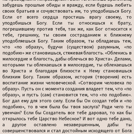
забудешь прошлые обиды и вражду, если будешь любить
своих братьев и сочувствовать им, то уподобишься Богу.
Если от всего сердца простишь врагу своему, то
уподобишься Богу. Если ты относишься к брату,
погрешившему против тебя, так же, как Бог относится к
тебе, грешнику, ты своим состраданием к ближнему
уподобляешься Богу. Таким образом, ты обладаешь тем,
что «по образу», будучи (существом) разумным, «по
подобию» же становишься, стяжевая благость. «Облекись в
милосердие и благость, дабы облечься во Христа». Делами,
которыми ты облекаешься в милосердие, ты облекаешься
во Христа и благодаря близости к Нему становишься
близким Богу. Таким образом, история (творения) есть
воспитание жизни человеческой. «Сотворим человека по
образу». Пусть он с момента создания владеет тем, что «по
образу», и пусть (сам) становится тем, что «по подобию».
Бог дал ему для этого силу. Если бы Он создал тебя и «по
подобию», то в чем была бы твоя заслуга? Ради чего ты
увенчан? Если бы Создатель все тебе даровал, то как бы
открылось тебе Царство Небесное? И вот одно тебе дано,
а другое оставлено незавершенным, дабы ты
совершенствовался и стал достойным исходящего от Бога