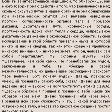
Если ты заинтересуешься медициной, то обнаружишь, как
много говорит она о действии того, что (заключено) в нас;
сколько скрытых путей в нашем организме она обнаружила
при анатомических опытах! Она выявила невидимые
протоки, согласованность органов тела в процессе
дыхания, дыхательные пути, кровеносные сосуды,
протяженность вдоха, очаг тепла у сердца, непрерывное
дыхательное движение в околосердечной области. Тысячи
исследований в этой области привели к науке, в которой
никто из нас не сведущ, так как этой сфере не уделялось
никакого внимания, и никто не знает, что он, человек, сам
собой представляет. Мы склонны изучать небо
тщательнее, чем себя самих. Не пренебрегай же чудом,
заключенным в тебе. Ты убежден в своей
незначительности, но дальнейшее рассуждение раскроет
твое величие. Вот; почему мудрый Давид, прекрасно
умеющий познавать самого себя, сказал «Дивно для меня
ведение Твое, — высоко, не могу постигнуть его!» (Пс 138.6).
Чудесным образом я пришел к познанию Тебя. Каким же
образом через меня? Дивно познание Тебя через меня.
Познавая всю свою сложность и то, с какой мудростью
устроено мое тело, а через это крохотное создание постиг
великого Творца.