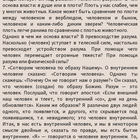
основа власти: в душе или в плоти? Плоть у нас слабее, чем
у многих животных. Какое может быть сравнение по плоти
между человеком и верблюдом, человеком и быком,
человеком и каким-либо диким зверем? Человеческая
плоть легче ранима по сравнению с плотью животного.
Однако в чем же основа власти? В превосходстве разума.
Насколько (человек) уступает в телесной силе, настолько
превосходит устройством разума. При помощи чего
человек перемещает огромные тяжести? При помощи
разума или физической силы?
7. «Сотворим человека по образу Нашему». О внутреннем
человеке сказано: «Сотворим человека». Однако ты
скажешь: «Почему Он не говорит нам о разуме?» Он сказал,
что человек (создан) по образу Божию. Разум — это
человек. Послушай, что говорит апостол: «Если внешний
наш человек и тлеет, то внутренний «со», дня на день
обновляется». Каким же образом? Я различаю двух людей:
одного, кто появляется, и другого, кто скрывается под
появившимся, т.е. невидимого; это человек внутренний.
Итак, в нас есть внутренний человек, и мы в некотором
смысле двойные и, сказать по правде, мы есть бытие
внутреннее. «Я» — говорится о человеке внутреннем. То,