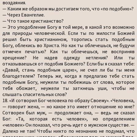
воздаяния.
— Каким же образом мы достигаем того, что «по подобию»?
— Через Евангелие.
— Что такое христианство?
— Это уподобление Богу в той мере, в какой это возможно
для природы человеческой. Если ты по милости Божией
решил быть христианином, торопись стать подобным
Богу, облекись во Христа. Но как ты облечешься, не будучи
отмечен печатью? Как ты облечешься, не восприняв
крещение? Не надев одежду нетления? Или ты
отказываешься от подобия Божиего? Если бы я сказал тебе:
«Давай, стань подобным царю», не счел ли бы ты меня
благодетелем? Теперь же, когда я предлагаю тебе стать
подобным Богу, неужели ты побежишь от слова, которое
тебя обожает, неужели ты заткнешь уши, чтобы не
слышать спасительных слов?
18. «И сотворил Бог человека по образу Своему». «Человека,
— говорит жена, — но какое это имеет отношение ко мне?
Сотворен был муж, — продолжает она, — ведь не сказал
Бог: «Та, которая есть человек», но определением
«человек» Он показал, что речь идет о мужском существе. —
Далеко не так! Чтобы никто по незнанию не подумал, что
определением «человек» обозначается только мужской пол,