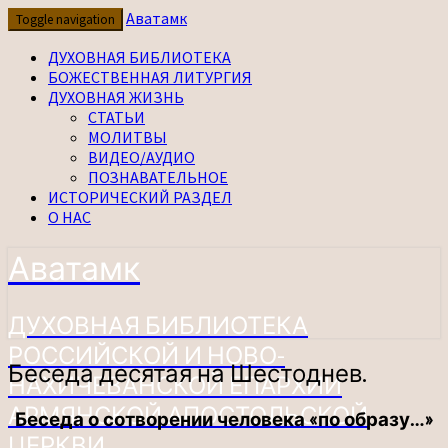
Перейти
Аватамк
Toggle navigation
к
содержимому
ДУХОВНАЯ БИБЛИОТЕКА
БОЖЕСТВЕННАЯ ЛИТУРГИЯ
ДУХОВНАЯ ЖИЗНЬ
СТАТЬИ
МОЛИТВЫ
ВИДЕО/АУДИО
ПОЗНАВАТЕЛЬНОЕ
ИСТОРИЧЕСКИЙ РАЗДЕЛ
О НАС
Аватамк
ДУХОВНАЯ БИБЛИОТЕКА
РОССИЙСКОЙ И НОВО-
Беседа
Беседа десятая на Шестоднев.
НАХИЧЕВАНСКОЙ ЕПАРХИИ
десятая
на
АРМЯНСКОЙ АПОСТОЛЬСКОЙ
Беседа о сотворении человека «по образу…»
Шестоднев.
ЦЕРКВИ