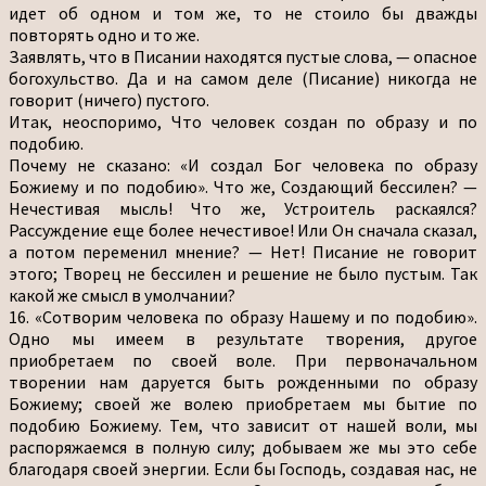
идет об одном и том же, то не стоило бы дважды
повторять одно и то же.
Заявлять, что в Писании находятся пустые слова, — опасное
богохульство. Да и на самом деле (Писание) никогда не
говорит (ничего) пустого.
Итак, неоспоримо, Что человек создан по образу и по
подобию.
Почему не сказано: «И создал Бог человека по образу
Божиему и по подобию». Что же, Создающий бессилен? —
Нечестивая мысль! Что же, Устроитель раскаялся?
Рассуждение еще более нечестивое! Или Он сначала сказал,
а потом переменил мнение? — Нет! Писание не говорит
этого; Творец не бессилен и решение не было пустым. Так
какой же смысл в умолчании?
16. «Сотворим человека по образу Нашему и по подобию».
Одно мы имеем в результате творения, другое
приобретаем по своей воле. При первоначальном
творении нам даруется быть рожденными по образу
Божиему; своей же волею приобретаем мы бытие по
подобию Божиему. Тем, что зависит от нашей воли, мы
распоряжаемся в полную силу; добываем же мы это себе
благодаря своей энергии. Если бы Господь, создавая нас, не