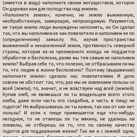
(имеется в виду) наполните своим могуществом, которое
Он даровал нам для господства над землею.
«Наполните землю»; конечно, не землю выжженную,
необработанную, замерзшую, непроходимую. Разумеется,
не такую землю люди вынуждены наполнять, но Он сделал
так, что мы наполняем ее как повелители и наполняем ее по
(определенному) замыслу. Но, изучая пространства
выжженной и ненаселенной земли, протяжность северной
страны, которая из-за чрезмерного холода не поддается
обработке и бесполезна, разве мы тем самым не наполняем
землю? Выбрав себе то, что полезно, не отбрасываем ли мы
то, что людям в жизни бесполезно? Поэтому (выражение)
наполните землю» сделало нас повелителями. И дело
совсем не обстоит так, что, раз мы не извлекаем пользы со
всей (земли), то, значит, и не властвуем над всей (землей).
Купив хлеб, не являешься ли ты владельцем всего этого
хлеба, даже если часть его съедобна, а часть в пищу не
годится? Не выбрасываешь ли ты камни, так как от них нет
пользы? И если к пище примешается еще что-нибудь
негодное, то не отвеешь ли ты мякину, не удалишь ли
плевелы, не отберешь ли то, что по своему качеству
годится для поддержания жизни? Так же и с землей: одна,
лучшая, считается благоприятной для заселения, другая