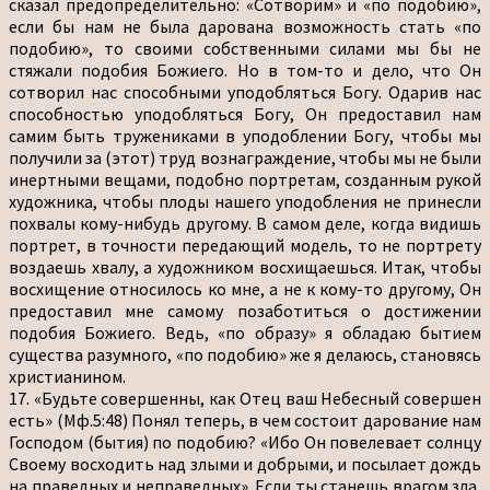
сказал предопределительно: «Сотворим» и «по подобию»,
если бы нам не была дарована возможность стать «по
подобию», то своими собственными силами мы бы не
стяжали подобия Божиего. Но в том-то и дело, что Он
сотворил нас способными уподобляться Богу. Одарив нас
способностью уподобляться Богу, Он предоставил нам
самим быть тружениками в уподоблении Богу, чтобы мы
получили за (этот) труд вознаграждение, чтобы мы не были
инертными вещами, подобно портретам, созданным рукой
художника, чтобы плоды нашего уподобления не принесли
похвалы кому-нибудь другому. В самом деле, когда видишь
портрет, в точности передающий модель, то не портрету
воздаешь хвалу, а художником восхищаешься. Итак, чтобы
восхищение относилось ко мне, а не к кому-то другому, Он
предоставил мне самому позаботиться о достижении
подобия Божиего. Ведь, «по образу» я обладаю бытием
существа разумного, «по подобию» же я делаюсь, становясь
христианином.
17. «Будьте совершенны, как Отец ваш Небесный совершен
есть» (Мф.5:48) Понял теперь, в чем состоит дарование нам
Господом (бытия) по подобию? «Ибо Он повелевает солнцу
Своему восходить над злыми и добрыми, и посылает дождь
на праведных и неправедных». Если ты станешь врагом зла,