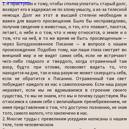
1. Я приступаю к тому, чтобы сполна уплатить старый долг,
возврат его я задержал не по злому умыслу, а из-за телесной
немощи. Долг же этот в высшей степени необходим и
важен для вашего просвещения. Было бы несправедливо,
получив сведения о животных, о тех, кто плавает, пасется,
летает, о небе и о том, что к нему относится, о земле и о
том, что на ней, в то же время не быть просвещенным —
через Богодухновенное Писание — в вопросе о нашем
происхождении. Подобно тому, как паши глаза смотрят во
внешний мир и не видят самих себя, если не встречают
чего-либо гладкого и твердого, когда отраженный там
взор, будто при отливе, позволяет видеть то, что
находится на дне, так и наш разум не может созерцать себя,
если не обратится к Писанию. Отраженный там свет
побуждает каждого из нас к самопознанию. Если наш разум
неразвит, если мы не вдумываемся в строение своего
существа, то мы не знаем, кто мы и почему существуем. Мы
относимся к самим себе с величайшим пренебрежением, не
имея представления о том, что доступно познанию, не зная
того, самого малого, что заключено в нас.
2. Многие труды с превеликим усердием написаны о нашем
теле, теле человеческом.