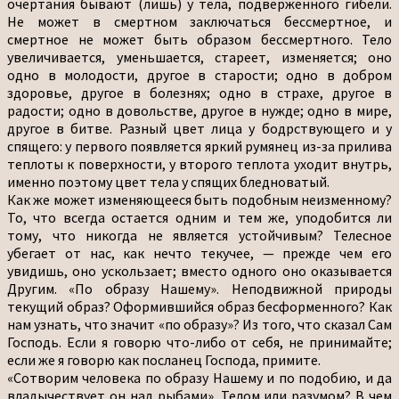
очертания бывают (лишь) у тела, подверженного гибели.
Не может в смертном заключаться бессмертное, и
смертное не может быть образом бессмертного. Тело
увеличивается, уменьшается, стареет, изменяется; оно
одно в молодости, другое в старости; одно в добром
здоровье, другое в болезнях; одно в страхе, другое в
радости; одно в довольстве, другое в нужде; одно в мире,
другое в битве. Разный цвет лица у бодрствующего и у
спящего: у первого появляется яркий румянец из-за прилива
теплоты к поверхности, у второго теплота уходит внутрь,
именно поэтому цвет тела у спящих бледноватый.
Как же может изменяющееся быть подобным неизменному?
То, что всегда остается одним и тем же, уподобится ли
тому, что никогда не является устойчивым? Телесное
убегает от нас, как нечто текучее, — прежде чем его
увидишь, оно ускользает; вместо одного оно оказывается
Другим. «По образу Нашему». Неподвижной природы
текущий образ? Оформившийся образ бесформенного? Как
нам узнать, что значит «по образу»? Из того, что сказал Сам
Господь. Если я говорю что-либо от себя, не принимайте;
если же я говорю как посланец Господа, примите.
«Сотворим человека по образу Нашему и по подобию, и да
владычествует он над рыбами». Телом или разумом? В чем