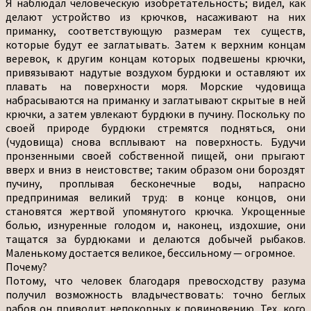
Я наблюдал человеческую изобретательность; видел, как
делают устройство из крючков, насаживают на них
приманку, соответствующую размерам тех существ,
которые будут ее заглатывать. Затем к верхним концам
веревок, к другим концам которых подвешены крючки,
привязывают надутые воздухом бурдюки и оставляют их
плавать на поверхности моря. Морские чудовища
набрасываются на приманку и заглатывают скрытые в ней
крючки, а затем увлекают бурдюки в пучину. Поскольку по
своей природе бурдюки стремятся подняться, они
(чудовища) снова всплывают на поверхность. Будучи
пронзенными своей собственной пищей, они прыгают
вверх и вниз в неистовстве; таким образом они бороздят
пучину, проплывая бесконечные воды, напрасно
предпринимая великий труд: в конце концов, они
становятся жертвой упомянутого крючка. Укрощенные
болью, изнуренные голодом и, наконец, издохшие, они
тащатся за бурдюками и делаются добычей рыбаков.
Маленькому достается великое, бессильному — огромное.
Почему?
Потому, что человек благодаря превосходству разума
получил возможность владычествовать: точно беглых
рабов он приводит непокорных к повиновению. Тех, кого