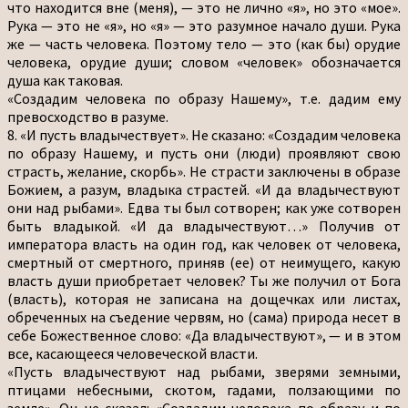
что находится вне (меня), — это не лично «я», но это «мое».
Рука — это не «я», но «я» — это разумное начало души. Рука
же — часть человека. Поэтому тело — это (как бы) орудие
человека, орудие души; словом «человек» обозначается
душа как таковая.
«Создадим человека по образу Нашему», т.е. дадим ему
превосходство в разуме.
8. «И пусть владычествует». Не сказано: «Создадим человека
по образу Нашему, и пусть они (люди) проявляют свою
страсть, желание, скорбь». Не страсти заключены в образе
Божием, а разум, владыка страстей. «И да владычествуют
они над рыбами». Едва ты был сотворен; как уже сотворен
быть владыкой. «И да владычествуют…» Получив от
императора власть на один год, как человек от человека,
смертный от смертного, приняв (ее) от неимущего, какую
власть души приобретает человек? Ты же получил от Бога
(власть), которая не записана на дощечках или листах,
обреченных на съедение червям, но (сама) природа несет в
себе Божественное слово: «Да владычествуют», — и в этом
все, касающееся человеческой власти.
«Пусть владычествуют над рыбами, зверями земными,
птицами небесными, скотом, гадами, ползающими по
земле». Он не сказал: «Создадим человека по образу и по