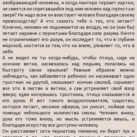
изображающий человека, и когда пантера терзает картон,
не смеется ли спрятавшийся под ним человек над глупостью
зверя? Не надо всем ли властвует человек благодаря своему
превосходству? А что сказать тебе о тех, кто летает?
Конечно, человек не поднимается на воздух, но он (как бы)
летает наравне с пернатыми благодаря силе разума. Ничто
не ограничивает его разум, он исследует то, что в глубине
морской, охотится за тем, что на земле, уловляет то, что в
небе.
А не видел ли ты когда-нибудь, чтобы птица, сидя на
кончике ветки, насмехалась над людьми, полагаясь на
быстроту своих крыльев? Равным образом можно
наблюдать, как забавляется ребенок: он насаживает один
тростник на другой, смазывает кончик смолой, скрывает
все это в листве и ветках, а сам устремляет свой взор
вверх; едва коснувшись тростника, птица оказывается в
его руках. И вот такого воздухоплавателя, существо,
которое летает, несомое эфиром, он уносит, поймав при
помощи небольшого количества смолы. Человек внизу,
рука его тоже внизу, но мысль устремляется ввысь, и
благодаря искусству все доступно человеку.
Он расставляет сети пернатому племени; он берет лук и
стреляет в то, что летает; с помощью приманок он