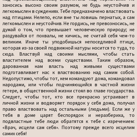
заносись высоко своим разумом, не будь неустойчив и
легкомыслен в суждениях. Тебе предназначено властвовать
над птицами. Нелепо, если вне ты ловишь пернатых, а сам
легкомыслен и неустойчив. Не гордись, не превозносись, не
думай о том, что превышает человеческую природу; не
раздувайся от похвалы, не кичись, не считай себя чем-то
великим. Иначе ты уподобишься непоседливой птице,
которая из-за своей подвижной натуры носится то туда, то
сюда. Властвуй над своими мыслями, чтобы стать
властителем над всеми существами. Таким образом,
дарованная нам власть над живыми существами
подготавливает нас к властвованию над самим собой.
Недопустимо, чтобы тот, кем командуют дома, командовал
народами, или чтобы подчиняющийся в частной жизни
гетере, в общественной жизни стоял во главе государства.
Следует, чтобы тот, кто все прекрасно устраивает в
личной жизни и водворяет порядок у себя дома, получал
право властвовать над остальными (людьми). Если же у
тебя в доме царят беспорядок и неразбериха, то
подвластные тебе люди обратятся к тебе с изречением:
«Врач, исцели сам себя». Поэтому прежде всего исцелим
самих себя!