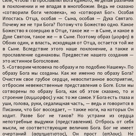
в поклонении и не впадая в многобожие. Ведь не сказано
«сотворили боги человека», но «сотворил Бог». Особая
Ипостась Отца, особая — Сына, особая — Духа Святаго.
Почему же не три Бога? Потому что Божество одно. Какое
Божество я созерцаю в Отце, такое же — в Сыне, и какое в
Духе Святом, такое же — в Сыне. Поэтому образ (μορφη) в
Обоих один, и власть, исходящая от Отца, остается той же
в Сыне. Вследствие этого наше поклонение, а также и
прославление одинаковы. Предвестие нашего создания —
это истинное Богословие.
5. «Сотворим человека по образу и по подобию Нашему». По
образу Бога мы созданы. Как же именно по образу Бога?
Очистим свое грубое сердце, невоспитанное восприятие,
отбросим невежественные представления о Боге. Если мы
сотворены по образу Бога, как об этом сказано, то и
строение (συμμορφος) у нас то же самое. У Бога есть глаза и
уши, голова, руки, седалищная часть, — ведь и говорится в
Писании, что Бог восседает, — также ноги, на которых Он
ходит. Разве Бог не таков? Но устрани из сердца
непотребные выдумки (представления). Отбрось от себя
мысли, не соответствующие величию Бога. Бог не имеет
очертаний (ασχηματιστος), Он прост (απλους). Не