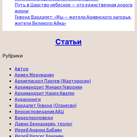
Путь в Царство небесное — это единственная дорога
жизни
Гевонд Вардапет: «Мы — жители Армянского нагорья,
жители Великого Айка»
Статьи
Рубрики
Автор
Армен Меружанян
Архиепископ Паргев (Мартиросян)
Архимандрит Микаел Геворкян
Архимандрит Нарек Авагян
Аудиокниги
Вардапет Гевонд (Оганесян)
Вероисповедания ААЦ
Видеопроповеди
Давид Бекназарян, теолог
Иерей Ананиа Бабаян
Иерей Нерсес Хананян