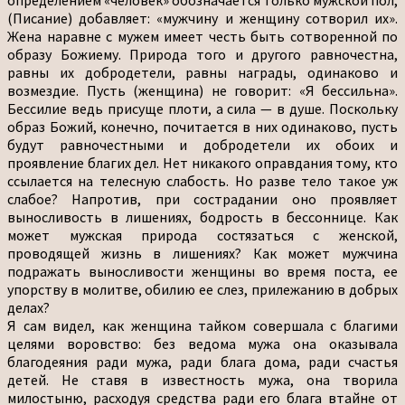
(Писание) добавляет: «мужчину и женщину сотворил их».
Жена наравне с мужем имеет честь быть сотворенной по
образу Божиему. Природа того и другого равночестна,
равны их добродетели, равны награды, одинаково и
возмездие. Пусть (женщина) не говорит: «Я бессильна».
Бессилие ведь присуще плоти, а сила — в душе. Поскольку
образ Божий, конечно, почитается в них одинаково, пусть
будут равночестными и добродетели их обоих и
проявление благих дел. Нет никакого оправдания тому, кто
ссылается на телесную слабость. Но разве тело такое уж
слабое? Напротив, при сострадании оно проявляет
выносливость в лишениях, бодрость в бессоннице. Как
может мужская природа состязаться с женской,
проводящей жизнь в лишениях? Как может мужчина
подражать выносливости женщины во время поста, ее
упорству в молитве, обилию ее слез, прилежанию в добрых
делах?
Я сам видел, как женщина тайком совершала с благими
целями воровство: без ведома мужа она оказывала
благодеяния ради мужа, ради блага дома, ради счастья
детей. Не ставя в известность мужа, она творила
милостыню, расходуя средства ради его блага втайне от