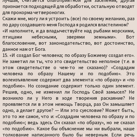
признается подходящей для обработки, остальную отводят
для прокорма четвероногих.
Скажи мне, могу ли я устроить (все) по своему желанию, раз
по дару создавшего меня Господа я родился властелином?
«И наполните, и да владычествуйте над рыбами морскими,
птицами небесными, зверями земными». Вот
благословение, вот законодательство, вот достоинство,
данное нам от Бога.
15. «И создал Бог человека; по образу Божиему создал его».
Не заметил ли ты, что это свидетельство неполное (т.е. в
этом свидетельстве о чем-то не сказано)? «Создадим
человека по образу Нашему и по подобию». Это
волеизъявление содержит два элемента: «по образу» и «по
подобию». Но созидание содержит только один элемент.
Решив, одно, не изменил ли Господь Свой замысел? Не
возникло ли у Него в ходе творения раскаяние? Не
проявляется ли в этом немощь Творца, раз Он замышляет
одно, а делает другое? — Или это суесловие? Может быть,
это то же самое, что и: «Создадим человека по образу и по
подобию»; ведь здесь Он сказал «по образу», но не сказал
«по подобию». Какое бы объяснение мы ни выбрали, наше
толкование написанного было бы неверным. Если речь