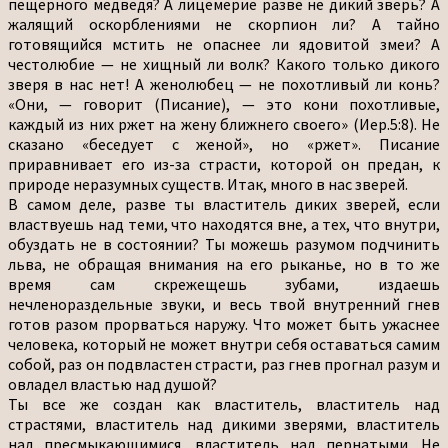
пещерного медведя? А лицемерие разве не дикий зверь? А
жалящий оскорблениями не скорпион ли? А тайно
готовящийся мстить не опаснее ли ядовитой змеи? А
честолюбие — не хищный ли волк? Какого только дикого
зверя в нас нет! А женолюбец — не похотливый ли конь?
«Они, — говорит (Писание), — это кони похотливые,
каждый из них ржет на жену ближнего своего» (Иер.5:8). Не
сказано «беседует с женой», но «ржет». Писание
приравнивает его из-за страсти, которой он предан, к
природе неразумных существ. Итак, много в нас зверей.
В самом деле, разве ты властитель диких зверей, если
властвуешь над теми, что находятся вне, а тех, что внутри,
обуздать не в состоянии? Ты можешь разумом подчинить
льва, не обращая внимания на его рыканье, но в то же
время сам скрежещешь зубами, издаешь
нечленораздельные звуки, и весь твой внутренний гнев
готов разом прорваться наружу. Что может быть ужаснее
человека, который не может внутри себя оставаться самим
собой, раз он подвластен страсти, раз гнев прогнал разум и
овладел властью над душой?
Ты все же создан как властитель, властитель над
страстями, властитель над дикими зверями, властитель
над пресмыкающимися, властитель над пернатыми. Не