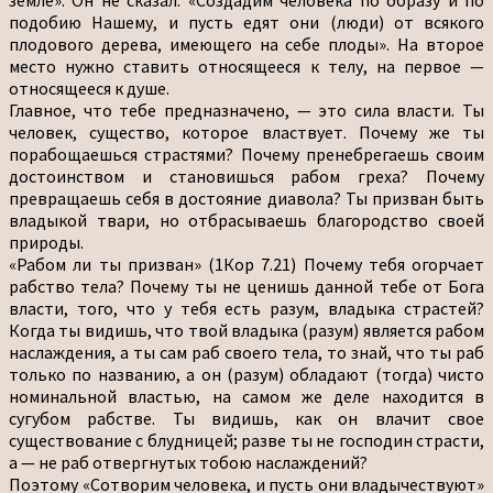
подобию Нашему, и пусть едят они (люди) от всякого
плодового дерева, имеющего на себе плоды». На второе
место нужно ставить относящееся к телу, на первое —
относящееся к душе.
Главное, что тебе предназначено, — это сила власти. Ты
человек, существо, которое властвует. Почему же ты
порабощаешься страстями? Почему пренебрегаешь своим
достоинством и становишься рабом греха? Почему
превращаешь себя в достояние диавола? Ты призван быть
владыкой твари, но отбрасываешь благородство своей
природы.
«Рабом ли ты призван» (1Кор 7.21) Почему тебя огорчает
рабство тела? Почему ты не ценишь данной тебе от Бога
власти, того, что у тебя есть разум, владыка страстей?
Когда ты видишь, что твой владыка (разум) является рабом
наслаждения, а ты сам раб своего тела, то знай, что ты раб
только по названию, а он (разум) обладают (тогда) чисто
номинальной властью, на самом же деле находится в
сугубом рабстве. Ты видишь, как он влачит свое
существование с блудницей; разве ты не господин страсти,
а — не раб отвергнутых тобою наслаждений?
Поэтому «Сотворим человека, и пусть они владычествуют»