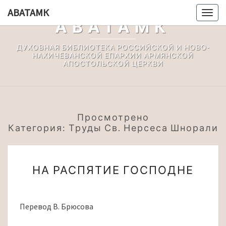
Перейти
АВАТАМК
Togg
к
АВАТАМК
navig
содержимому
ДУХОВНАЯ БИБЛИОТЕКА РОССИЙСКОЙ И НОВО-
НАХИЧЕВАНСКОЙ ЕПАРХИИ АРМЯНСКОЙ
АПОСТОЛЬСКОЙ ЦЕРКВИ
Просмотрено
Категория:
Труды Св. Нерсеса Шнорали
НА
НА РАСПЯТИЕ ГОСПОДНЕ
РАСПЯТИЕ
ГОСПОДНЕ
Перевод В. Брюсова