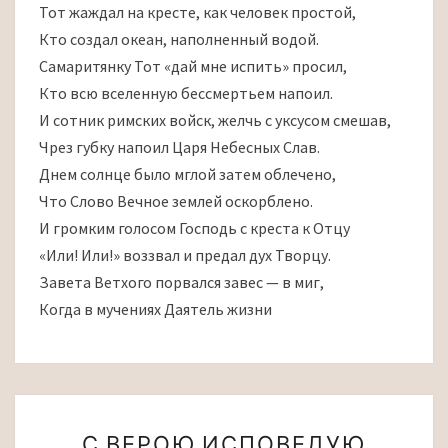
Тот жаждал на кресте, как человек простой,
Кто создал океан, наполненный водой.
Самаритянку Тот «дай мне испить» просил,
Кто всю вселенную бессмертьем напоил.
И сотник римских войск, желчь с уксусом смешав,
Чрез губку напоил Царя Небесных Слав.
Днем солнце было мглой затем облечено,
Что Слово Вечное землей оскорблено.
И громким голосом Господь с креста к Отцу
«Или! Или!» воззвал и предал дух Творцу.
Завета Ветхого порвался завес — в миг,
Когда в мучениях Даятель жизни
С
С ВЕРОЮ ИСПОВЕДУЮ