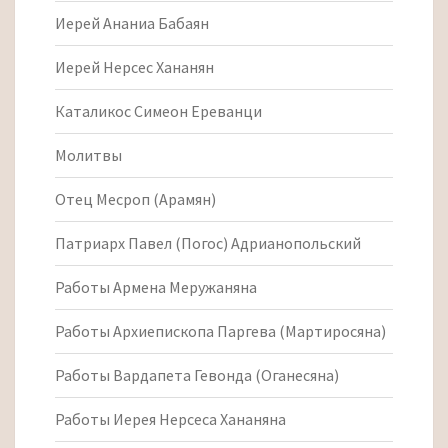
Иерей Ананиа Бабаян
Иерей Нерсес Хананян
Каталикос Симеон Ереванци
Молитвы
Отец Месроп (Арамян)
Патриарх Павел (Погос) Адрианопольский
Работы Армена Меружаняна
Работы Архиепископа Паргева (Мартиросяна)
Работы Вардапета Гевонда (Оганесяна)
Работы Иерея Нерсеса Хананяна