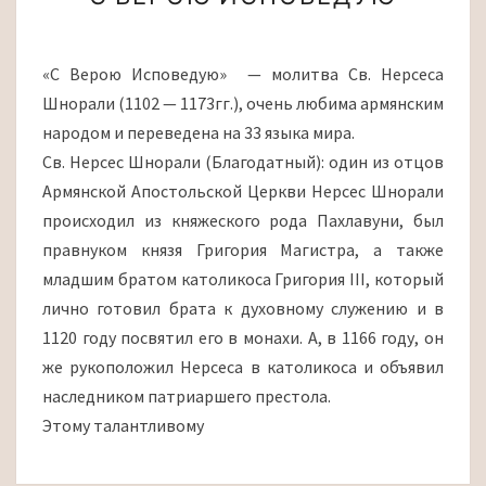
ВЕРОЮ
ИСПОВЕДУЮ
«С Верою Исповедую» — молитва Св. Нерсеса
Шнорали (1102 — 1173гг.), очень любима армянским
народом и переведена на 33 языка мира.
Св. Нерсес Шнорали (Благодатный): один из отцов
Армянской Апостольской Церкви Нерсес Шнорали
происходил из княжеского рода Пахлавуни, был
правнуком князя Григория Магистра, а также
младшим братом католикоса Григория III, который
лично готовил брата к духовному служению и в
1120 году посвятил его в монахи. А, в 1166 году, он
же рукоположил Нерсеса в католикоса и объявил
наследником патриаршего престола.
Этому талантливому