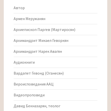
Автор
Армен Меружанян
Архиепископ Паргев (Мартиросян)
Архимандрит Микаел Геворкян
Архимандрит Нарек Авагян
Аудиокниги
Вардапет Гевонд (Оганесян)
Вероисповедания ААЦ
Видеопроповеди
Давид Бекназарян, теолог