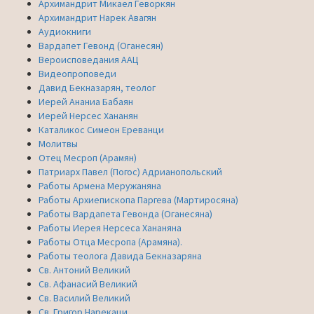
Архимандрит Микаел Геворкян
Архимандрит Нарек Авагян
Аудиокниги
Вардапет Гевонд (Оганесян)
Вероисповедания ААЦ
Видеопроповеди
Давид Бекназарян, теолог
Иерей Ананиа Бабаян
Иерей Нерсес Хананян
Каталикос Симеон Ереванци
Молитвы
Отец Месроп (Арамян)
Патриарх Павел (Погос) Адрианопольский
Работы Армена Меружаняна
Работы Архиепископа Паргева (Мартиросяна)
Работы Вардапета Гевонда (Оганесяна)
Работы Иерея Нерсеса Хананяна
Работы Отца Месропа (Арамяна).
Работы теолога Давида Бекназаряна
Св. Антоний Великий
Св. Афанасий Великий
Св. Василий Великий
Св. Григор Нарекаци