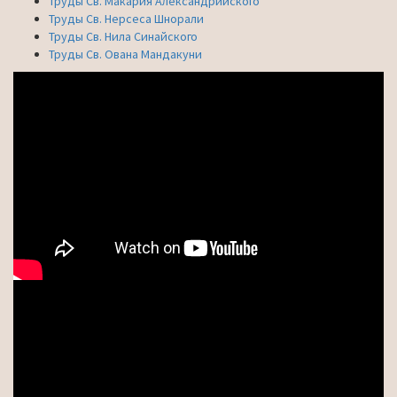
Труды Св. Макария Александрийского
Труды Св. Нерсеса Шнорали
Труды Св. Нила Синайского
Труды Св. Ована Мандакуни