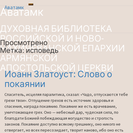
Аватамк
Toggle
Аватамк
Перейти
navigation
к
содержимому
ДУХОВНАЯ БИБЛИОТЕКА
РОССИЙСКОЙ И НОВО-
Просмотрено
НАХИЧЕВАНСКОЙ ЕПАРХИИ
Метка:
исповедь
АРМЯНСКОЙ
АПОСТОЛЬСКОЙ ЦЕРКВИ
Иоанн Златоуст: Слово о
Иоанн
Златоуст:
покаянии
Слово
о
Спаситель, исцеляя паралитика, сказал: «Чадо, отпускаются тебе
покаянии
грехи твои». Отпущение грехов есть источник здоровья и
спасения, награда покаянию. Покаяние же есть врачевание,
уничтожающее грех. Оно — небесный дар, чудесная сила, по
благодати Божией побеждающая могущество и строгость
законов. Покаяние доступно всякому грешнику, оно никого не
отвергает, но всех пересозидает, творит наново, ибо оно есть