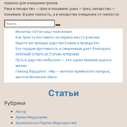
горнило для очищения грехов.
Рана и лекарство — грех и покаяние: рана — грех, лекарство —
покаяние. В ране гнилость, а в лекарстве очищение от гнилости.
Найти:
Поиск
Молитва «Отче наш» пояснение
Как Христа поставить на первое место в жизни
Ищите же прежде Царства Божия и правды Его
Бог гордым противится, а смиренным дает благодать
КРАТКИЙ ОЧЕРК ИСТОРИИ АРМЕНИИ
Путь в Царство небесное — это единственная дорога
жизни
Гевонд Вардапет: «Мы — жители Армянского нагорья,
жители Великого Айка»
Статьи
Рубрики
Автор
Армен Меружанян
Архиепископ Паргев (Мартиросян)