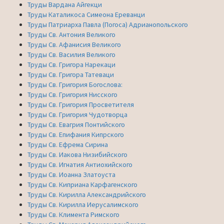
Труды Вардана Айгекци
Труды Каталикоса Симеона Ереванци
Труды Патриарха Павла (Погоса) Адрианопольского
Труды Св. Антония Великого
Труды Св. Афанисия Великого
Труды Св. Василия Великого
Труды Св. Григора Нарекаци
Труды Св. Григора Татеваци
Труды Св. Григория Богослова:
Труды Св. Григория Нисского
Труды Св. Григория Просветителя
Труды Св. Григория Чудотворца
Труды Св. Евагрия Понтийского
Труды Св. Епифания Кипрского
Труды Св. Ефрема Сирина
Труды Св. Иакова Низибийского
Труды Св. Игнатия Антиохийского
Труды Св. Иоанна Златоуста
Труды Св. Киприана Карфагенского
Труды Св. Кирилла Александрийского
Труды Св. Кирилла Иерусалимского
Труды Св. Климента Римского