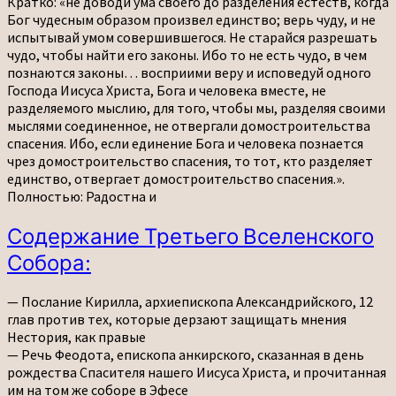
Кратко: «не доводи ума своего до разделения естеств, когда
нашего
Бог чудесным образом произвел единство; верь чуду, и не
Иисуса
испытывай умом совершившегося. Не старайся разрешать
Христа,
чудо, чтобы найти его законы. Ибо то не есть чудо, в чем
и
познаются законы… восприими веру и исповедуй одного
прочитанная
Господа Иисуса Христа, Бога и человека вместе, не
им
разделяемого мыслию, для того, чтобы мы, разделяя своими
на
мыслями соединенное, не отвергали домостроительства
том
спасения. Ибо, если единение Бога и человека познается
же
чрез домостроительство спасения, то тот, кто разделяет
соборе
единство, отвергает домостроительство спасения.».
в
Полностью: Радостна и
Эфесе.
Содержание
Содержание Третьего Вселенского
Третьего
Собора:
Вселенского
Собора:
— Послание Кирилла, архиепископа Александрийского, 12
глав против тех, которые дерзают защищать мнения
Нестория, как правые
— Речь Феодота, епископа анкирского, сказанная в день
рождества Спасителя нашего Иисуса Христа, и прочитанная
им на том же соборе в Эфесе