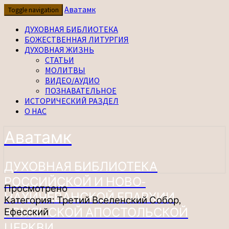
Перейти
Аватамк
Toggle navigation
к
содержимому
ДУХОВНАЯ БИБЛИОТЕКА
БОЖЕСТВЕННАЯ ЛИТУРГИЯ
ДУХОВНАЯ ЖИЗНЬ
СТАТЬИ
МОЛИТВЫ
ВИДЕО/АУДИО
ПОЗНАВАТЕЛЬНОЕ
ИСТОРИЧЕСКИЙ РАЗДЕЛ
О НАС
Аватамк
ДУХОВНАЯ БИБЛИОТЕКА
РОССИЙСКОЙ И НОВО-
Просмотрено
НАХИЧЕВАНСКОЙ ЕПАРХИИ
Категория:
Третий Вселенский Собор,
АРМЯНСКОЙ АПОСТОЛЬСКОЙ
Ефесский
ЦЕРКВИ