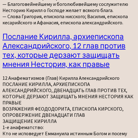
— Благоговейнейшему и боголюбивейшему сослужителю
Несторию Кирилл о Господе желает всякого блага.
— Слова Григория, епископа нисского; Василия, епископа
кесарийского и Афанасия, епископа александрийского.
Послание
Послание Кирилла, архиепископа
Кирилла,
Александрийского, 12 глав против
архиепископа
Александрийского,
тех, которые дерзают защищать
12
мнения Нестория, как правые
глав
против
тех,
12 Анафематизмов (Глав) Кирилла Александрийского
которые
ПОСЛАНИЕ КИРИЛЛА, АРХИЕПИСКОПА
дерзают
АЛЕКСАНДРИЙСКОГО, ДВЕНАДЦАТЬ ГЛАВ ПРОТИВ ТЕХ,
защищать
КОТОРЫЕ ДЕРЗАЮТ ЗАЩИЩАТЬ МНЕНИЯ НЕСТОРИЯ КАК
мнения
ПРАВЫЕ
Нестория,
ВОЗРАЖЕНИЯ ФЕОДОДОРИТА, ЕПИСКОПА КИРСКОГО,
как
ОПРОВЕРЖЕНИЕ ДВЕНАДЦАТИ ГЛАВ
правые
ЗАЩИЩЕНИЕ КИРИЛЛА
1-е анафематство:
Кто не исповедует Еммануила истинным Богом и посему