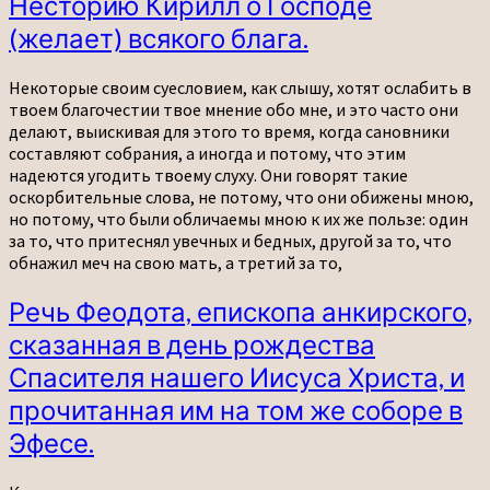
Несторию Кирилл о Господе
Несторию
(желает) всякого блага.
Кирилл
о
Господе
Некоторые своим суесловием, как слышу, хотят ослабить в
(желает)
твоем благочестии твое мнение обо мне, и это часто они
всякого
делают, выискивая для этого то время, когда сановники
блага.
составляют собрания, а иногда и потому, что этим
надеются угодить твоему слуху. Они говорят такие
оскорбительные слова, не потому, что они обижены мною,
но потому, что были обличаемы мною к их же пользе: один
за то, что притеснял увечных и бедных, другой за то, что
обнажил меч на свою мать, а третий за то,
Речь
Речь Феодота, епископа анкирского,
Феодота,
сказанная в день рождества
епископа
анкирского,
Спасителя нашего Иисуса Христа, и
сказанная
прочитанная им на том же соборе в
в
день
Эфесе.
рождества
Спасителя