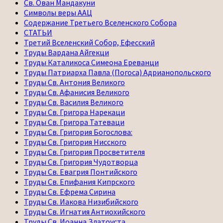
Св. Ован Мандакуни
Символы веры ААЦ
Содержание Третьего Вселенского Собора
СТАТЬИ
Третий Вселенский Собор, Ефесский
Труды Вардана Айгекци
Труды Каталикоса Симеона Ереванци
Труды Патриарха Павла (Погоса) Адрианопольского
Труды Св. Антония Великого
Труды Св. Афанисия Великого
Труды Св. Василия Великого
Труды Св. Григора Нарекаци
Труды Св. Григора Татеваци
Труды Св. Григория Богослова:
Труды Св. Григория Нисского
Труды Св. Григория Просветителя
Труды Св. Григория Чудотворца
Труды Св. Евагрия Понтийского
Труды Св. Епифания Кипрского
Труды Св. Ефрема Сирина
Труды Св. Иакова Низибийского
Труды Св. Игнатия Антиохийского
Труды Св. Иоанна Златоуста