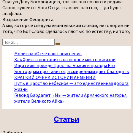
Святую Деву Богородицею, так как она по плоти родила
Слово, сущее от Бога Отца, ставшее плотью, — да будет
анафема.
Возражение Феодорита:
А мы, которые следуем евангельским словам, не говорим ни
того, что Бог Слово сделалось плотью по естеству, ни того,
Найти:
Поиск
Молитва «Отче наш» пояснение
Как Христа поставить на первое место в жизни
Ищите же прежде Царства Божия и правды Его
Бог гордым противится, а смиренным дает благодать
КРАТКИЙ ОЧЕРК ИСТОРИИ АРМЕНИИ
Путь в Царство небесное — это единственная дорога
жизни
Гевонд Вардапет: «Мы — жители Армянского нагорья,
жители Великого Айка»
Статьи
Рубрики