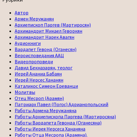
Автор
Армен Меружанян
Архиепископ Паргев (Мартиросян)
Архимандрит Микаел Геворкян
Архимандрит Нарек Авагян
Аудиокниги
Вардапет Гевонд (Оганесян)
Вероисповедания ААЦ
Видеопроповеди
Давид Бекназарян, теолог
Иерей Ананиа Бабаян
Иерей Нерсес Хананян
Каталикос Симеон Ереванци
Молитвы
Отец Месроп (Арамян)
Патриарх Павел (Погос) Адрианопольский
Работы Армена Меружаняна
Работы Архиепископа Паргева (Мартиросяна)
Работы Вардапета Гевонда (Оганесяна)
Работы Иерея Нерсеса Хананяна
Работы Отца Месропа (Арамяна).