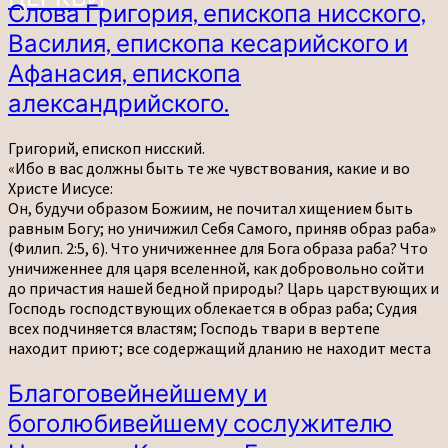
Слова
Слова Григория, епископа нисского,
Григория,
Василия, епископа кесарийского и
епископа
нисского,
Афанасия, епископа
Василия,
александрийского.
епископа
кесарийского
и
Григорий, епископ нисский.
Афанасия,
«Ибо в вас должны быть те же чувствования, какие и во
епископа
Христе Иисусе:
александрийского.
Он, будучи образом Божиим, не почитал хищением быть
равным Богу; но уничижил Себя Самого, приняв образ раба»
(Филип. 2:5, 6). Что уничиженнее для Бога образа раба? Что
уничиженнее для царя вселенной, как добровольно сойти
до причастия нашей бедной природы? Царь царствующих и
Господь господствующих облекается в образ раба; Судия
всех подчиняется властям; Господь твари в вертепе
находит приют; все содержащий дланию не находит места
Благоговейнейшему
Благоговейнейшему и
и
боголюбивейшему сослужителю
боголюбивейшему
сослужителю