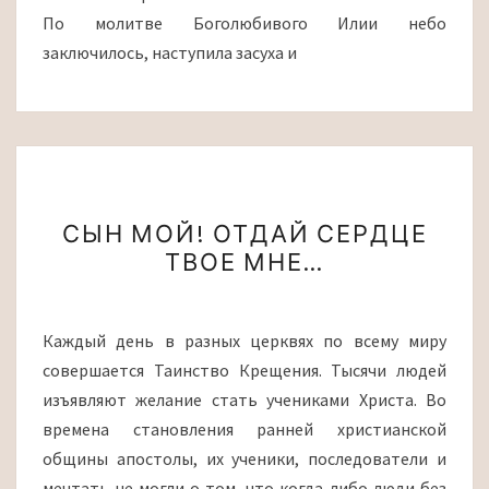
По молитве Боголюбивого Илии небо
заключилось, наступила засуха и
СЫН
СЫН МОЙ! ОТДАЙ СЕРДЦЕ
МОЙ!
ТВОЕ МНЕ…
ОТДАЙ
СЕРДЦЕ
ТВОЕ
Каждый день в разных церквях по всему миру
МНЕ…
совершается Таинство Крещения. Тысячи людей
изъявляют желание стать учениками Христа. Во
времена становления ранней христианской
общины апостолы, их ученики, последователи и
мечтать не могли о том, что когда-либо люди без