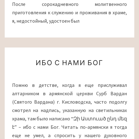
После сорокадневного молитвенного
приготовления к служению и проживания в храме,
я, недостойный, удостоен был
ИБО
ИБО С НАМИ БОГ
С
НАМИ
БОГ
Помню в детстве, когда я еще прислуживал
алтарником в армянской церкви Сурб Вардан
(Святого Вардана) г. Кисловодска, часто подолгу
смотрел на надпись, указанную на светильниках
храма, там было написано “Զի Աստուած ընդ մեզ
է” – ибо с нами Бог. Читать по-армянски я тогда
еще не умел, а спросить у нашего духовного