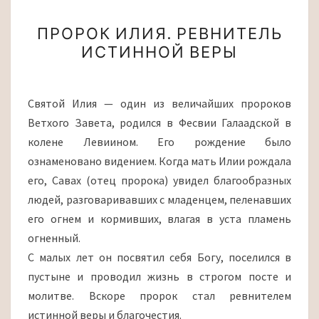
ПРОРОК
ПРОРОК ИЛИЯ. РЕВНИТЕЛЬ
ИЛИЯ.
ИСТИННОЙ ВЕРЫ
РЕВНИТЕЛЬ
ИСТИННОЙ
ВЕРЫ
Святой Илия — один из величайших пророков
Ветхого Завета, родился в Фесвии Галаадской в
колене Левиином. Его рождение было
ознаменовано видением. Когда мать Илии рождала
его, Савах (отец пророка) увидел благообразных
людей, разговаривавших с младенцем, пеленавших
его огнем и кормивших, влагая в уста пламень
огненный.
С малых лет он посвятил себя Богу, поселился в
пустыне и проводил жизнь в строгом посте и
молитве. Вскоре пророк стал ревнителем
истинной веры и благочестия.