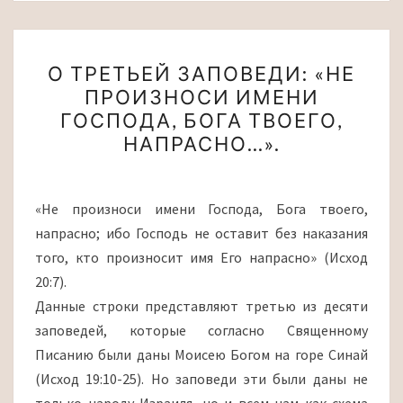
О
О ТРЕТЬЕЙ ЗАПОВЕДИ: «НЕ
ТРЕТЬЕЙ
ПРОИЗНОСИ ИМЕНИ
ЗАПОВЕДИ:
ГОСПОДА, БОГА ТВОЕГО,
«НЕ
НАПРАСНО…».
ПРОИЗНОСИ
ИМЕНИ
ГОСПОДА,
«Не произноси имени Господа, Бога твоего,
БОГА
напрасно; ибо Господь не оставит без наказания
ТВОЕГО,
того, кто произносит имя Его напрасно» (Исход
НАПРАСНО…».
20:7).
Данные строки представляют третью из десяти
заповедей, которые согласно Священному
Писанию были даны Моисею Богом на горе Синай
(Исход 19:10-25). Но заповеди эти были даны не