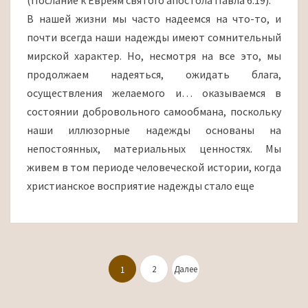
(Послание к Евреям святого апостола Павла 6:19).
ЧЕМ-
В нашей жизни мы часто надеемся на что-то, и
ТО…
почти всегда наши надежды имеют сомнительный
мирской характер. Но, несмотря на все это, мы
продолжаем надеяться, ожидать блага,
осуществления желаемого и… оказываемся в
состоянии добровольного самообмана, поскольку
наши иллюзорные надежды основаны на
непостоянных, материальных ценностях. Мы
живем в том периоде человеческой истории, когда
христианское восприятие надежды стало еще
Пагинация
записей
2
Далее
1