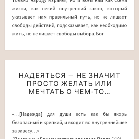
только народу Израиля, но и всем нам как схема
жизни, как некий внутренний закон, который
указывает нам правильный путь, но не лишает
свободы действий, подсказывает, как необходимо
жить, но не лишает свободы выбора. Бог
НАДЕЯТЬСЯ
НАДЕЯТЬСЯ — НЕ ЗНАЧИТ
—
ПРОСТО ЖЕЛАТЬ ИЛИ
НЕ
МЕЧТАТЬ О ЧЕМ-ТО…
ЗНАЧИТ
ПРОСТО
ЖЕЛАТЬ
«…[Надежда] для души есть как бы якорь
ИЛИ
безопасный и крепкий, и входит во внутреннейшее
МЕЧТАТЬ
за завесу…»
О