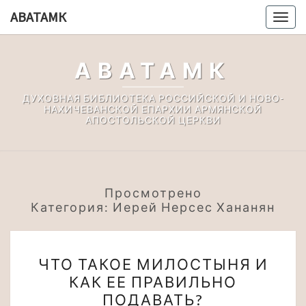
Перейти
АВАТАМК
Togg
к
navig
содержимому
АВАТАМК
ДУХОВНАЯ БИБЛИОТЕКА РОССИЙСКОЙ И НОВО-
НАХИЧЕВАНСКОЙ ЕПАРХИИ АРМЯНСКОЙ
АПОСТОЛЬСКОЙ ЦЕРКВИ
Просмотрено
Категория:
Иерей Нерсес Хананян
ЧТО
ЧТО ТАКОЕ МИЛОСТЫНЯ И
ТАКОЕ
КАК ЕЕ ПРАВИЛЬНО
МИЛОСТЫНЯ
ПОДАВАТЬ?
И