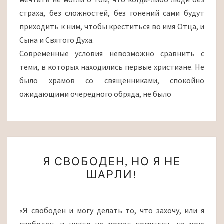
страха, без сложностей, без гонений сами будут
приходить к ним, чтобы креститься во имя Отца, и
Сына и Святого Духа.
Современные условия невозможно сравнить с
теми, в которых находились первые христиане. Не
было храмов со священниками, спокойно
ожидающими очередного обряда, не было
Я
Я СВОБОДЕН, НО Я НЕ
СВОБОДЕН,
ШАРЛИ!
НО
Я
НЕ
«Я свободен и могу делать то, что захочу, или я
ШАРЛИ!