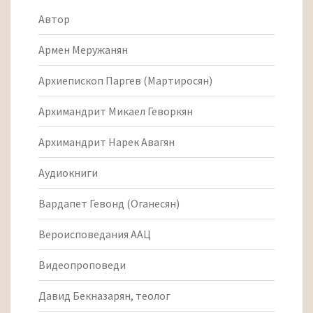
Автор
Армен Меружанян
Архиепископ Паргев (Мартиросян)
Архимандрит Микаел Геворкян
Архимандрит Нарек Авагян
Аудиокниги
Вардапет Гевонд (Оганесян)
Вероисповедания ААЦ
Видеопроповеди
Давид Бекназарян, теолог