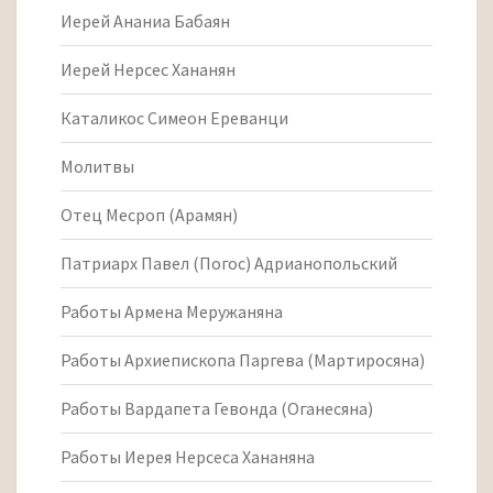
Иерей Ананиа Бабаян
Иерей Нерсес Хананян
Каталикос Симеон Ереванци
Молитвы
Отец Месроп (Арамян)
Патриарх Павел (Погос) Адрианопольский
Работы Армена Меружаняна
Работы Архиепископа Паргева (Мартиросяна)
Работы Вардапета Гевонда (Оганесяна)
Работы Иерея Нерсеса Хананяна