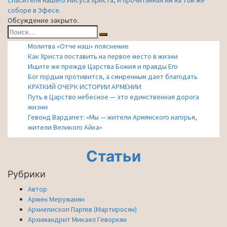
Спасителя нашего Иисуса Христа, и прочитанная им на том же
соборе в Эфесе.
Обсуждение закрыто.
Найти:
Поиск
Молитва «Отче наш» пояснение
Как Христа поставить на первое место в жизни
Ищите же прежде Царства Божия и правды Его
Бог гордым противится, а смиренным дает благодать
КРАТКИЙ ОЧЕРК ИСТОРИИ АРМЕНИИ
Путь в Царство небесное — это единственная дорога
жизни
Гевонд Вардапет: «Мы — жители Армянского нагорья,
жители Великого Айка»
Статьи
Рубрики
Автор
Армен Меружанян
Архиепископ Паргев (Мартиросян)
Архимандрит Микаел Геворкян