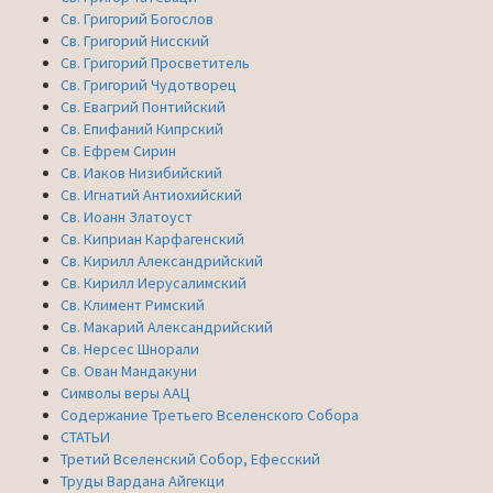
Св. Григорий Богослов
Св. Григорий Нисский
Св. Григорий Просветитель
Св. Григорий Чудотворец
Св. Евагрий Понтийский
Св. Епифаний Кипрский
Св. Ефрем Сирин
Св. Иаков Низибийский
Св. Игнатий Антиохийский
Св. Иоанн Златоуст
Св. Киприан Карфагенский
Св. Кирилл Александрийский
Св. Кирилл Иерусалимский
Св. Климент Римский
Св. Макарий Александрийский
Св. Нерсес Шнорали
Св. Ован Мандакуни
Символы веры ААЦ
Содержание Третьего Вселенского Собора
СТАТЬИ
Третий Вселенский Собор, Ефесский
Труды Вардана Айгекци