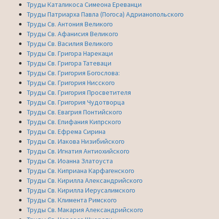
Труды Каталикоса Симеона Ереванци
Труды Патриарха Павла (Погоса) Адрианопольского
Труды Св. Антония Великого
Труды Св. Афанисия Великого
Труды Св. Василия Великого
Труды Св. Григора Нарекаци
Труды Св. Григора Татеваци
Труды Св. Григория Богослова:
Труды Св. Григория Нисского
Труды Св. Григория Просветителя
Труды Св. Григория Чудотворца
Труды Св. Евагрия Понтийского
Труды Св. Епифания Кипрского
Труды Св. Ефрема Сирина
Труды Св. Иакова Низибийского
Труды Св. Игнатия Антиохийского
Труды Св. Иоанна Златоуста
Труды Св. Киприана Карфагенского
Труды Св. Кирилла Александрийского
Труды Св. Кирилла Иерусалимского
Труды Св. Климента Римского
Труды Св. Макария Александрийского