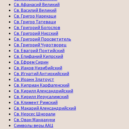
Св. Афанасий Великий
Св. Василий Великий
Св. Григор Нарекаци
Св. Григор Татеваци
Св. Григорий Богослов
Св. Григорий Нисский
Св. Григорий Просветитель
Св. Григорий Чудотворец
Св. Евагрий Понтийский
Св. Епифаний Кипрский
Св. Ефрем Сирин
Св. Иаков Низибийский
Св. Игнатий Антиохийский
Св. Иоанн Златоуст
Св. Киприан Карфагенский
Св. Кирилл Александрийский
Св. Кирилл Иерусалимский
Св. Климент Римский
Св. Макарий Александрийский
Св. Нерсес Шнорали
Св. Ован Мандакуни
Символы веры ААЦ