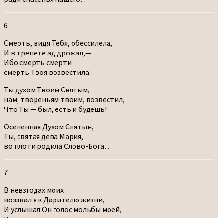
6
Смерть, видя Тебя, обессилела,
И в трепете ад дрожал,—
Ибо смерть смерти
смерть Твоя возвестила.
Ты духом Твоим Святым,
нам, твореньям твоим, возвестил,
Что Ты — был, есть и будешь!
Осененная Духом Святым,
Ты, святая дева Мария,
во плоти родила Слово-Бога…
7
В невзгодах моих
воззвал я к Дарителю жизни,
И услышал Он голос мольбы моей,