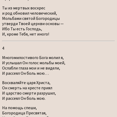
Ты из мертвых воскрес
и род обновил человеческий,
Мольбами святой Богородицы
утверди Твоей церкви основы —
Ибо Ты есть Господь,
И, кроме Тебя, нет иного!
4
Многомилостивого Бога молил я,
И услышал Он голос мольбы моей,
Ослабли глаза мои и не видели,
И рассеял Он боль мою…
Восхваляйте царя Христа,
Он смерть на кресте приял
И царство смерти разрушил,
И рассеял Он боль мою.
На помощь спеши,
Богородица Пресвятая,