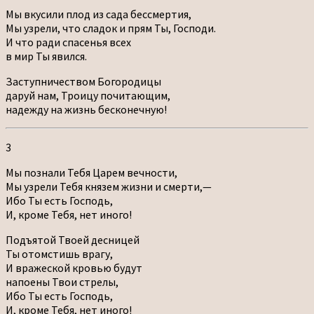
Мы вкусили плод из сада бессмертия,
Мы узрели, что сладок и прям Ты, Господи.
И что ради спасенья всех
в мир Ты явился.
Заступничеством Богородицы
даруй нам, Троицу почитающим,
надежду на жизнь бесконечную!
3
Мы познали Тебя Царем вечности,
Мы узрели Тебя князем жизни и смерти,—
Ибо Ты есть Господь,
И, кроме Тебя, нет иного!
Подъятой Твоей десницей
Ты отомстишь врагу,
И вражеской кровью будут
напоены Твои стрелы,
Ибо Ты есть Господь,
И, кроме Тебя, нет иного!