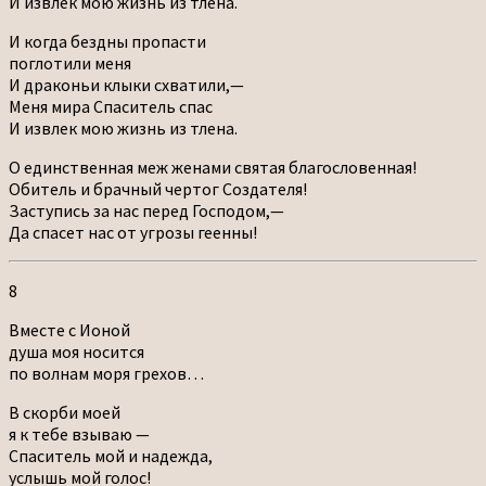
И извлек мою жизнь из тлена.
И когда бездны пропасти
поглотили меня
И драконьи клыки схватили,—
Меня мира Спаситель спас
И извлек мою жизнь из тлена.
О единственная меж женами святая благословенная!
Обитель и брачный чертог Создателя!
Заступись за нас перед Господом,—
Да спасет нас от угрозы геенны!
8
Вместе с Ионой
душа моя носится
по волнам моря грехов…
В скорби моей
я к тебе взываю —
Спаситель мой и надежда,
услышь мой голос!