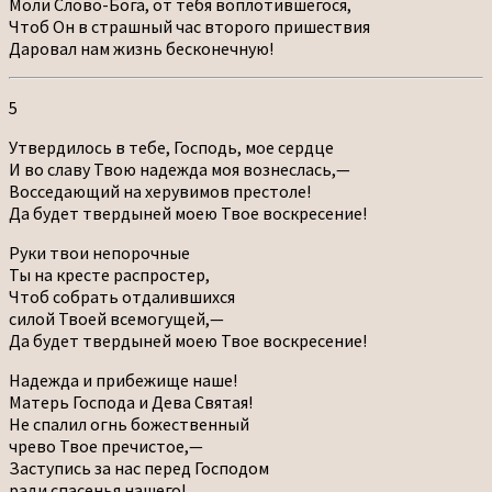
Моли Слово-Бога, от тебя воплотившегося,
Чтоб Он в страшный час второго пришествия
Даровал нам жизнь бесконечную!
5
Утвердилось в тебе, Господь, мое сердце
И во славу Твою надежда моя вознеслась,—
Восседающий на херувимов престоле!
Да будет твердыней моею Твое воскресение!
Руки твои непорочные
Ты на кресте распростер,
Чтоб собрать отдалившихся
силой Твоей всемогущей,—
Да будет твердыней моею Твое воскресение!
Надежда и прибежище наше!
Матерь Господа и Дева Святая!
Не спалил огнь божественный
чрево Твое пречистое,—
Заступись за нас перед Господом
ради спасенья нашего!