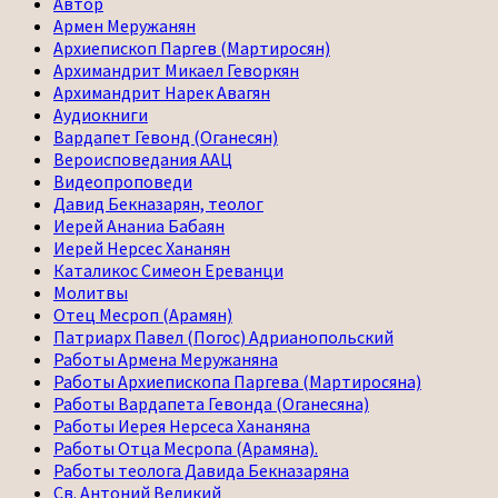
Автор
Армен Меружанян
Архиепископ Паргев (Мартиросян)
Архимандрит Микаел Геворкян
Архимандрит Нарек Авагян
Аудиокниги
Вардапет Гевонд (Оганесян)
Вероисповедания ААЦ
Видеопроповеди
Давид Бекназарян, теолог
Иерей Ананиа Бабаян
Иерей Нерсес Хананян
Каталикос Симеон Ереванци
Молитвы
Отец Месроп (Арамян)
Патриарх Павел (Погос) Адрианопольский
Работы Армена Меружаняна
Работы Архиепископа Паргева (Мартиросяна)
Работы Вардапета Гевонда (Оганесяна)
Работы Иерея Нерсеса Хананяна
Работы Отца Месропа (Арамяна).
Работы теолога Давида Бекназаряна
Св. Антоний Великий