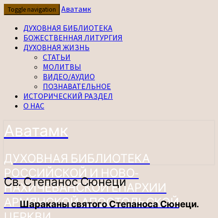
Перейти
Аватамк
Toggle navigation
к
содержимому
ДУХОВНАЯ БИБЛИОТЕКА
БОЖЕСТВЕННАЯ ЛИТУРГИЯ
ДУХОВНАЯ ЖИЗНЬ
СТАТЬИ
МОЛИТВЫ
ВИДЕО/АУДИО
ПОЗНАВАТЕЛЬНОЕ
ИСТОРИЧЕСКИЙ РАЗДЕЛ
О НАС
Аватамк
ДУХОВНАЯ БИБЛИОТЕКА
РОССИЙСКОЙ И НОВО-
Св.
Св. Степанос Сюнеци
НАХИЧЕВАНСКОЙ ЕПАРХИИ
Степанос
Сюнеци
АРМЯНСКОЙ АПОСТОЛЬСКОЙ
Шараканы святого Степаноса Сюнеци.
ЦЕРКВИ