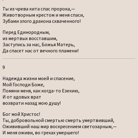
Ты из чрева кита спас пророка,—
Животворным крестом и меня спаси,
Зубами злого дракона схваченного!
Перед Единородным,
из мертвых восставшим,
Заступись за нас, Божья Матерь,
Да спасет нас от вечного пламени!
9
Надежда жизни моей и спасение,
Мой Господи Боже,
Помяни меня, как когда-то Езекию,
И от адовых врат
возврати назад мою душу!
Бог мой Христос!
Ты, добровольной смертью смерть умертвивший,
Ожививший наш мир воскресением светозарным,—
И меня оживи, во грехах умершего!