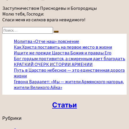
Заступничеством Приснодевы и Богородицы
Молю тебя, Господи:
Спаси меня из силков врага невидимого!
Найти:
Поиск
Молитва «Отче наш» пояснение
Как Христа поставить на первое место в жизни
Ищите же прежде Царства Божия и правды Его
Бог гордым противится, а смиренным дает благодать
КРАТКИЙ ОЧЕРК ИСТОРИИ АРМЕНИИ
Путь в Царство небесное — это единственная дорога
жизни
Гевонд Вардапет: «Мы — жители Армянского нагорья,
жители Великого Айка»
Статьи
Рубрики