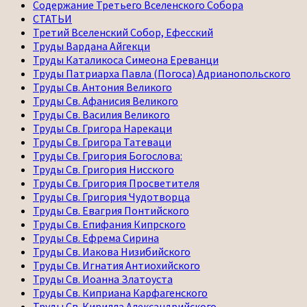
Содержание Третьего Вселенского Собора
СТАТЬИ
Третий Вселенский Собор, Ефесский
Труды Вардана Айгекци
Труды Каталикоса Симеона Ереванци
Труды Патриарха Павла (Погоса) Адрианопольского
Труды Св. Антония Великого
Труды Св. Афанисия Великого
Труды Св. Василия Великого
Труды Св. Григора Нарекаци
Труды Св. Григора Татеваци
Труды Св. Григория Богослова:
Труды Св. Григория Нисского
Труды Св. Григория Просветителя
Труды Св. Григория Чудотворца
Труды Св. Евагрия Понтийского
Труды Св. Епифания Кипрского
Труды Св. Ефрема Сирина
Труды Св. Иакова Низибийского
Труды Св. Игнатия Антиохийского
Труды Св. Иоанна Златоуста
Труды Св. Киприана Карфагенского
Труды Св. Кирилла Александрийского