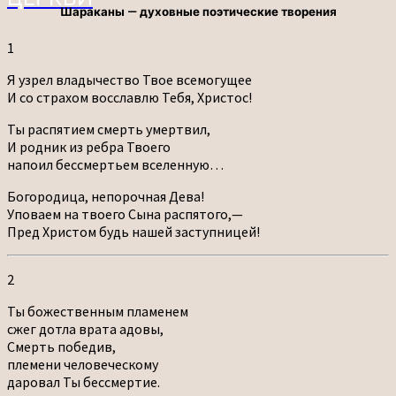
Шараканы — духовные поэтические творения
1
Я узрел владычество Твое всемогущее
И со страхом восславлю Тебя, Христос!
Ты распятием смерть умертвил,
И родник из ребра Твоего
напоил бессмертьем вселенную…
Богородица, непорочная Дева!
Уповаем на твоего Сына распятого,—
Пред Христом будь нашей заступницей!
2
Ты божественным пламенем
сжег дотла врата адовы,
Смерть победив,
племени человеческому
даровал Ты бессмертие.