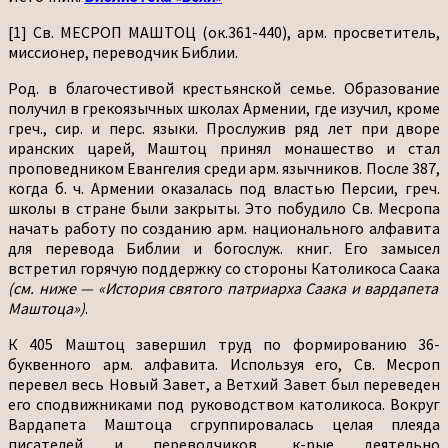
[1] Св. МЕСРОП МАШТОЦ (ок.361-440), арм. просветитель,
миссионер, переводчик Библии.
Род. в благочестивой крестьянской семье. Образование
получил в грекоязычных школах Армении, где изучил, кроме
греч., сир. и перс. языки. Прослужив ряд лет при дворе
иранских царей, Маштоц принял монашество и стал
проповедником Евангелия среди арм. язычников. После 387,
когда б. ч. Армении оказалась под властью Персии, греч.
школы в стране были закрыты. Это побудило Св. Месропа
начать работу по созданию арм. национального алфавита
для перевода Библии и богослуж. книг. Его замысел
встретил горячую поддержку со стороны Католикоса Саака
(см. ниже — «История святого патриарха Саака и вардапета
Маштоца»)
.
К 405 Маштоц завершил труд по формированию 36-
буквенного арм. алфавита. Используя его, Св. Месроп
перевел весь Новый Завет, а Ветхий Завет был переведен
его сподвижниками под руководством католикоса. Вокруг
Вардапета Маштоца сгруппировалась целая плеяда
писателей и переводчиков, к-рые деятельно