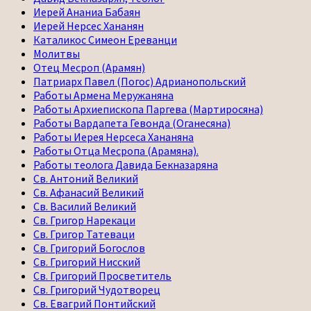
Иерей Ананиа Бабаян
Иерей Нерсес Хананян
Каталикос Симеон Ереванци
Молитвы
Отец Месроп (Арамян)
Патриарх Павел (Погос) Адрианопольский
Работы Армена Меружаняна
Работы Архиепископа Паргева (Мартиросяна)
Работы Вардапета Гевонда (Оганесяна)
Работы Иерея Нерсеса Хананяна
Работы Отца Месропа (Арамяна).
Работы теолога Давида Бекназаряна
Св. Антоний Великий
Св. Афанасий Великий
Св. Василий Великий
Св. Григор Нарекаци
Св. Григор Татеваци
Св. Григорий Богослов
Св. Григорий Нисский
Св. Григорий Просветитель
Св. Григорий Чудотворец
Св. Евагрий Понтийский