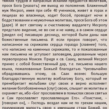
тяжких трудов и напрасных исканий предаются молитвам,
прося Бога [указать] им выход из положения. Блаженный
муж Месроп, имея при себе 40 учеников, живет в горах и
пещерах во власянице, ходит босой, проводит ночи в
бодрствовании и неумолчных молитвах, прося Бога об этом
[даре]. И вот святому и счастливому вардапету Месропу
предстало видение, не во сне и не наяву, а в самом сердце
[увидел он] писавшую десницу, которой были даны нам
божественные письмена. И если пророк говорит, что
написанное на скрижалях сердца гораздо [славнее] того,
что написано на каменных скрижалях, то и пожалованные
нам письмена не уступают заповедям, дарованным через
первопророка Моисея. Придя к св. Сааку, великий Месроп
принес с собой божественный дар, т.е. письмена нашего
языка, пожалованные Божьей благодатью. Чрезвычайно
обрадовавшись этому, св. Саак вознес большую
благодарственную молитву всеблагому Богу, который не
пренебрегает мольбами слуг своих и верно исполняет
желание богобоязненных [слуг] своих, слышит их молитвы и
охраняет их, ибо «Бог прославляем в помыслах своих святых
и Сам прославляет прославляющих Его». «Поистине, –
[говорил он], – Господь воздал нам не по грехам нашим,
приумножив милость свою к имеющим страх Божий, он