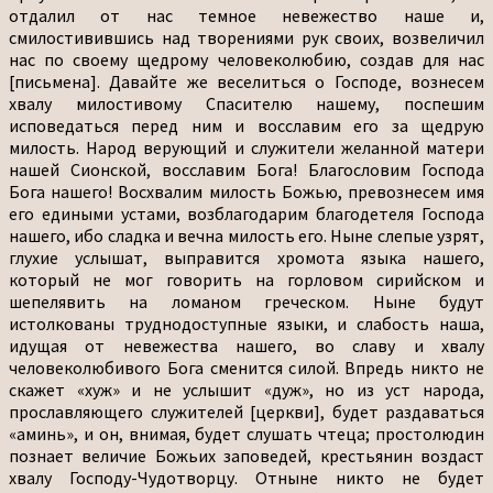
отдалил от нас темное невежество наше и,
смилостивившись над творениями рук своих, возвеличил
нас по своему щедрому человеколюбию, создав для нас
[письмена]. Давайте же веселиться о Господе, вознесем
хвалу милостивому Спасителю нашему, поспешим
исповедаться перед ним и восславим его за щедрую
милость. Народ верующий и служители желанной матери
нашей Сионской, восславим Бога! Благословим Господа
Бога нашего! Восхвалим милость Божью, превознесем имя
его едиными устами, возблагодарим благодетеля Господа
нашего, ибо сладка и вечна милость его. Ныне слепые узрят,
глухие услышат, выправится хромота языка нашего,
который не мог говорить на горловом сирийском и
шепелявить на ломаном греческом. Ныне будут
истолкованы труднодоступные языки, и слабость наша,
идущая от невежества нашего, во славу и хвалу
человеколюбивого Бога сменится силой. Впредь никто не
скажет «хуж» и не услышит «дуж», но из уст народа,
прославляющего служителей [церкви], будет раздаваться
«аминь», и он, внимая, будет слушать чтеца; простолюдин
познает величие Божьих заповедей, крестьянин воздаст
хвалу Господу-Чудотворцу. Отныне никто не будет