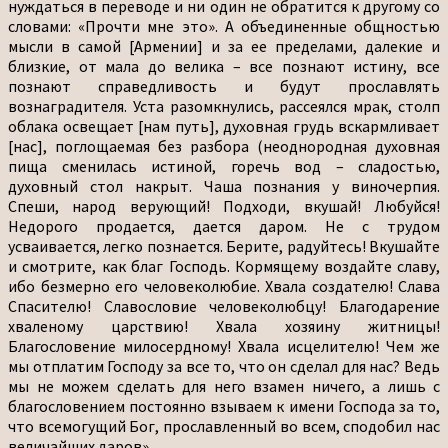
нуждаться в переводе и ни один не обратится к другому со
словами: «Прочти мне это». А объединенные общностью
мысли в самой [Армении] и за ее пределами, далекие и
близкие, от мала до велика – все познают истину, все
познают справедливость и будут прославлять
вознаградителя. Уста разомкнулись, рассеялся мрак, столп
облака освещает [нам путь], духовная грудь вскармливает
[нас], поглощаемая без разбора (неоднородная духовная
пища сменилась истиной, горечь вод – сладостью,
духовный стол накрыт. Чаша познания у виночерпия.
Спеши, народ верующий! Подходи, вкушай! Любуйся!
Недорого продается, дается даром. Не с трудом
усваивается, легко познается. Берите, радуйтесь! Вкушайте
и смотрите, как благ Господь. Кормящему воздайте славу,
ибо безмерно его человеколюбие. Хвала создателю! Слава
Спасителю! Славословие человеколюбцу! Благодарение
хваленому царствию! Хвала хозяину житницы!
Благословение милосердному! Хвала исцелителю! Чем же
мы отплатим Господу за все то, что он сделал для нас? Ведь
мы не можем сделать для него взамен ничего, а лишь с
благословением постоянно взываем к имени Господа за то,
что всемогущий Бог, прославленный во всем, сподобил нас
величайших даров».