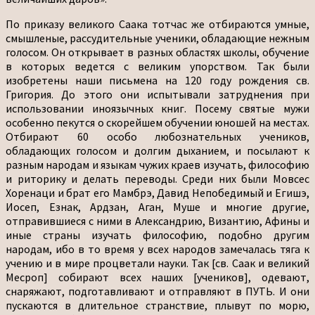
По приказу великого Саака тотчас же отбираются умные, смышленые, рассудительные ученики, обладающие нежным голосом. Он открывает в разных областях школы, обучение в которых ведется с великим упорством. Так были изобретены наши письмена на 120 году рождения св. Григория. До этого они испытывали затруднения при использовании иноязычных книг. Посему святые мужи особенно пекутся о скорейшем обучении юношей на местах. Отбирают 60 особо любознательных учеников, обладающих голосом и долгим дыханием, и посылают к разным народам и языкам чужих краев изучать, философию и риторику и делать переводы. Среди них были Мовсес Хоренаци и брат его Мамбрэ, Давид Непобедимый и Егишэ, Иосеп, Езнак, Ардзан, Аган, Муше и многие другие, отправившиеся с ними в Александрию, Византию, Афины и иные страны изучать философию, подобно другим народам, ибо в то время у всех народов замечалась тяга к учению и в мире процветали науки. Так [св. Саак и великий Месроп] собирают всех наших [учеников], одевают, снаряжают, подготавливают и отправляют в ПУТЬ. И они пускаются в длительное странствие, плывут по морю, летят, как быстрокрылые птицы, бегут по волнам на деревянных конях[кораблях], [паруса], как широкие поводья, подчинив своей золе, рассекая воздух бичами, устремляются в полные неожиданностей земли, где их подстерегают опасности, однако помня о невидимой цели, они предпочитают смерть жизни. По их примеру многие во все века и времена вступали на ту же стезю, посвятив себя благим делам. Готовя себя к тяжелому труду, они дерзают, бодрствуют по ночам, трудятся, приобретают [знания], обучая, наставляя, направляя [других], проявляя любознательность. Готовя себя для полезных трудов и благих дел, одни осваивают каллиграфию, другие постигают содержание наук – [изучают] математику, естествознание, геометрию, арифметику, музыку, астрономию, грамматику и поэзию, практическую и теоретическую философию с ее двенадцатью разделами. Одним [ученым] они становятся равны по своим знаниям, других превосходят, третьих приводят в изумление. Своим упорством, любознательностью, исследовательским [умом], ученостью, изобретательностью для иных становятся примером, достойным подражания, С некоторыми [избранными мудрецами] общаются, становясь равными им по знаниям, с другими [не спорят], не удостаивая их ответа; с сотоварищами приятны в обращении, со служителями приветливы, любознательны, пытливы, прилежны, старательны, трудолюбивы, рачительны, ревностны и самоотверженны в науках, книголюбивы. И так в трудах и заботах, смело и мужественно преодолевая препятствия и набирая силы, подготавливают, накапливают, собирают, связывают и нагромождают огромные тяжело перевозимые грузы – множество сочинений и науку любомудрия – вожделенную, долгожданную, лелеемую, желанную, милую, любимую многими. [Они возвращаются в Армению с огромными богатствами – купцы [наши] духовные, обогатители церкви, возвеселители детей Сиона, приведшие в изумление многочисленные толпы [народа], украсившие славные торжества, имевшие при себе прибыльный и полезный груз – чудесные жемчуга и драгоценные каменья, обогатившие [нас] полемическими, судебными, торжественными и богословскими трудами и пустившие в них желанные корни мудрости. Многих они научили тому, что значит знание, воображение, разум, мнение и ощущение, искусство и наука и все остальное – похвальное и желанное, полезное и ценное, освободив и отделив от ненужного. Ибо блаженные проявляли великую заботу в накоплении полезного и отбрасывании дурного. Увы, далее мое повествование будет печальным. Ибо урожаи был обильный, колосящееся поле готово к жатве, но работников было мало. Тогда жнецы воззвали к Господу. И вышли работники на жатву – вот серпы опущены и работники готовы [к косьбе]. Но косари не могли продвигаться вперед, так как на пути у них стояли лишь соломинки, поле же едва вырисовывалось [вдали]. Ибо по возвращении из многолетнего странствия духовные купцы наши не нашли пославших их [людей] – святых уже не было в живых, царство было низложено, благолепие [страны] разрушено, прилежания не было, царил беспорядок, померкла истина, и укоренилась ложь! [Видя это], они стали скорбеть и рыдать, стенать и, проливая слезы, со стонами причитать; подчас на коленях, в растерянности понурив головы, с мольбой взывали о помощи, плача и рыдая, заламывая руки. Казалось, даже камни прониклись к ним жалостью. «Горе нам, горе», – скорбя, повторяли они. «Напрасны были наши дерзания, – говорили они, – бесполезны наши труды, тщетны старания, бесплодно стремление к мудрости, бесприбыльны искания. Напрасны были наш долгий путь, величайшие лишения, огромные труды, странствия по бурному морю, приобретения на суше, напрасны накопленные драгоценные грузы. Покупатели готовые, но нет продавцов. Венец близок, и венцевозлагатели согласны, но нет венчающихся. Уста полны речей и вестники мудры, но нет нуждающихся в слове. Кормилицы близки, и груди полны молока, но нет желающих кормиться. Вот ученые и возвышенное учение, но нет учеников. Почему? За что полонены? За что сметены? За что разбиты? За что опустошены? Отчего они так осиротело странствуют? За что они все это претерпели? За преступления, за приумножение беззакония, за несправедливый суд, взяточничество, безнравственность, прелюбодеяния, за воровство, убийства, за зависть и ненависть, за предательство и клевету, за алчность и сребролюбие, за ложь и вероломство, за кичливость и чванство, зловредность и насмешливость, за честолюбие и тщеславие. Ибо священник ничем не отличается от толпы, церковнослужители ведут образ жизни мирян, и монаха нельзя отличить от мирянина – все мы одинаково сбились с пути и стали бесполезными. И потому мы преданы в руки врагов наших и недруги наши поднялись на нас; неверные стали угнетать нас, противники немилосердно поносят, слева и справа нас истязают, все отвернулись от нас, нас подстерегают всякого рода опасности: «…ужас, яма и петля. Тогда бежавший от ужаса падает в ров; кто выйдет из ямы, попадет в петлю». Все это стряслось с нами из-за грехов наших: мы не склонили упрямые выи свои и не смирились, мы нарушили заповеди Господа и не раскаялись, а обратились сердцем к Египту. Горе тебе, земля армянская, прекрасный край, восточная страна, близкая к Эдему! Яви свою красоту! Почему ты обезобразилась? Плачьте, счастливые жители, избранный род, прославленный народ, священство, царство, пророки, мученики. Вспомни свое величие! Почему ты оступилась? Горе тебе, желанное древо, рай богоданный, плодоносный сад, утеха хваленая, печать наслаждения в руках Господа и корона царствия в руках Бога твоего, вспомни свое благородство! Почему ты сбилась с пути? Кто теперь по достоинству оплачет тебя? Нет среди нас Иеремии или другого певца. Церкви твои сожжены, дома твои разрушены, дети твои пленены, кровь твоя течет, как вокруг Сиона река, земли твои на глазах твоих поедают чужеземцы. «И осталась дщерь Сиона, как шатер в винограднике, как шалаш в огороде». Трупы твои брошены [на съедение] хищным птицам небесным и зверям земным; нас осуждают соседи наши, мы стали посмешищем в глазах врагов наших. Горе нашей погибели! Горе нашему несчастию! Горе обезлюдению! Мы ниспровергнуты, осквернены, обречены на гибель. Много раз мы принимали чашу гнева, чашу горечи из рук Господних. Пробудись, кайся, очнись! Иди исповедуй Господа Бога твоего, воззови к нему исстрадавшейся душой, проси лица его, моли его со словами: «Обрати лицо свое к нам, Боже, спаситель наш, и отврати от нас гнев свой, Боже, стань вновь нашим хранителем, и народ твой возрадуется о тебе. Яви, Господи, нам свою милость и спасение свое даруй нам. Прояви свое могущество и приди оживить нас. Не гневайся на нас, Господи, и не распространяй своего гнева из рода в род. Мы согрешили, и ты разгневался. Но прости, Господи! Услышь, Господи! Отпусти [нам грехи наши], Господи! Примирись с нами, Господи! Смилуйся, Господи! Спаси, Господи! Храни нас, Господи!» Так примерно говорили блаженные пастыри наши, так скорбели всещедрые купцы, так думали проповедники истины, духовные пахари, благородные работники, грузчики полезного груза, блаженные дружки, знаменитые провожатые, отважные виновники [свадьбы], славные воспитатели, добрые учителя, нежные кормильцы, ласковые наставники, добродетельные ученые мужи, известные пастыри, достопочтенные философы, неустанные благодетели, разбогатевшие путешественники, столпы веры, помощники церкви, корни бессмертия, опоры справедливости, мерила мудрости, учредители законов, основатели веры, подпоры крепости, венцы нарядные, украшение благоразумия, искусные кулинары, желанные кравчие, возносители церкви, утешители скорбящих, удила для безбожников, обогатители верующих, проповедники правоверия, утвердители веры, восстановители порядка, ловцы мудрости, повествователи славы Христовой, певцы хваленые, не ставшие участниками веселого пира, а разделившие в несчастии скорбь остальных, не насладившиеся радостью с возрадователями, а в горе опечалившиеся с бедствующими, не утешившиеся благополучием, а в заключениях разделившие муки, не нашедшие на вершине достигших ее, а увидевшие сникших от страданий, не ставшие участниками веселия, а присоединившие свой плач к рыданиям [остальных]. И в самом деле, что было делать блаженным, о чем могли помышлять они, какое решение принять? Они удаляются от мира, замыкаются в себе, предпочитают одиночество, поселяются в пустынях, пребывают в молчании, предаются молитвам, слезами орошают стопы Господни. С неумолчным плачем взывают к Богу, проводят ночи в бодрствовании, морят себя голодом, мучают жаждой, терпят холод и жару, ходят в шкурах, носят власяницу, втискивают себя в козлиные шкуры, питаются отрубями, довольствуются бобами, плодами деревьев, молодыми побегами и кореньями, горят любовью к Богу, носят великий траур по нашему народу, но утешают себя надеждой на небо; истязают себя скорбью и тоской, распинаются на кресте, претерпевают лишения и жажду. Преуспевают и совершенствуются, следуя истине, давая приют умозрению, молча проповедуя учение, вызывая во всех добрую зависть. И несмотря на то, что они скрыли п