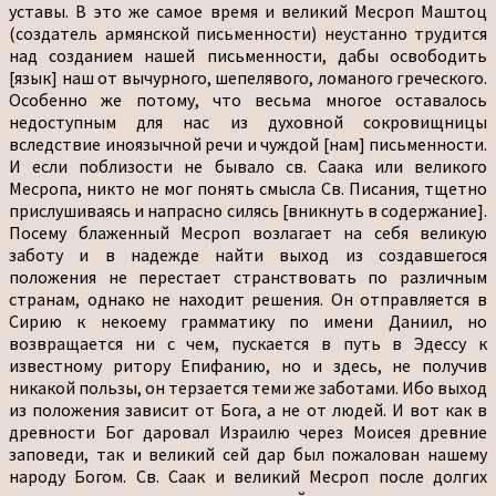
уставы. В это же самое время и великий Месроп Маштоц
(создатель армянской письменности) неустанно трудится
над созданием нашей письменности, дабы освободить
[язык] наш от вычурного, шепелявого, ломаного греческого.
Особенно же потому, что весьма многое оставалось
недоступным для нас из духовной сокровищницы
вследствие иноязычной речи и чуждой [нам] письменности.
И если поблизости не бывало св. Саака или великого
Месропа, никто не мог понять смысла Св. Писания, тщетно
прислушиваясь и напрасно силясь [вникнуть в содержание].
Посему блаженный Месроп возлагает на себя великую
заботу и в надежде найти выход из создавшегося
положения не перестает странствовать по различным
странам, однако не находит решения. Он отправляется в
Сирию к некоему грамматику по имени Даниил, но
возвращается ни с чем, пускается в путь в Эдессу к
известному ритору Епифанию, но и здесь, не получив
никакой пользы, он терзается теми же заботами. Ибо выход
из положения зависит от Бога, а не от людей. И вот как в
древности Бог даровал Израилю через Моисея древние
заповеди, так и великий сей дар был пожалован нашему
народу Богом. Св. Саак и великий Месроп после долгих