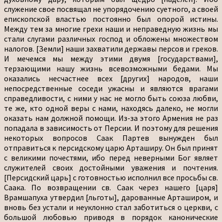
служение свое посвящал не упорядочению суетного, а своей
епископской властью постоянно был опорой истины.
Между тем за многие грехи наши и неправедную жизнь мы
стали слугами различных господ и обложены множеством
налогов. [Земли] наши захватили державы персов и греков.
И мечемся мы между этими двумя [государствами],
терзающими нашу жизнь всевозможными бедами. Мы
оказались несчастнее всех [других] народов, наши
непосредственные соседи ужасны и являются врагами
справедливости, с ними у нас не могло быть союза любви,
те же, кто одной веры с нами, находясь далеко, не могли
оказать нам должной помощи. Из-за этого Армения не раз
попадала в зависимость от Персии. И поэтому для решения
некоторых вопросов Саак Партев вынужден был
отправиться к персидскому царю Арташиру. Он был принят
с великими почестями, ибо перед неверными Бог являет
служителей своих достойными уважения и почтения.
[Персидский царь] с готовностью исполнил все просьбы св.
Саака. По возвращении св. Саак через нашего [царя]
Врамшапуха утвердил [льготы], дарованные Арташиром, и
вновь без устали и неуклонно стал заботиться о церкви, с
большой любовью приводя в порядок канонические