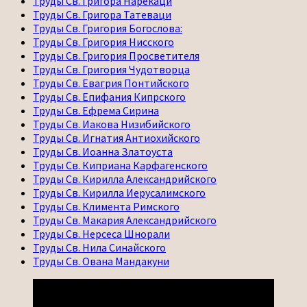
Труды Св. Григора Нарекаци
Труды Св. Григора Татеваци
Труды Св. Григория Богослова:
Труды Св. Григория Нисского
Труды Св. Григория Просветителя
Труды Св. Григория Чудотворца
Труды Св. Евагрия Понтийского
Труды Св. Епифания Кипрского
Труды Св. Ефрема Сирина
Труды Св. Иакова Низибийского
Труды Св. Игнатия Антиохийского
Труды Св. Иоанна Златоуста
Труды Св. Киприана Карфагенского
Труды Св. Кирилла Александрийского
Труды Св. Кирилла Иерусалимского
Труды Св. Климента Римского
Труды Св. Макария Александрийского
Труды Св. Нерсеса Шнорали
Труды Св. Нила Синайского
Труды Св. Ована Мандакуни