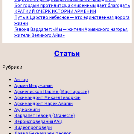
Бог гордым противится, а смиренным дает благодать
КРАТКИЙ ОЧЕРК ИСТОРИИ АРМЕНИИ
Путь в Царство небесное — это единственная дорога
жизни
Гевонд Вардапет: «Мы — жители Армянского нагорья,
жители Великого Айка»
Статьи
Рубрики
Автор
Армен Меружанян
Архиепископ Паргев (Мартиросян)
Архимандрит Микаел Геворкян
Архимандрит Нарек Авагян
Аудиокниги
Вардапет Гевонд (Оганесян)
Вероисповедания ААЦ
Видеопроповеди
Давид Бекназарян, теолог