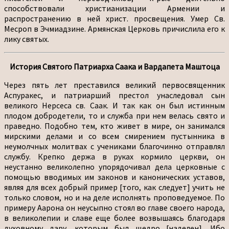
способствовали христианизации Армении и
распространению в ней христ. просвещения. Умер Св.
Месроп в Эчмиадзине. Армянская Церковь причислила его к
лику святых.
История Святого Патриарха Саака и Вардапета Маштоца
Через пять лет преставился великий первосвященник
Аспуракес, и патриарший престол унаследовал сын
великого Нерсеса св. Саак. И так как он был истинным
плодом добродетели, то и служба при нем велась свято и
праведно. Подобно тем, кто живет в мире, он занимался
мирскими делами и со всем смирением пустынника в
неумолчных молитвах с учениками благочинно отправлял
службу. Крепко держа в руках кормило церкви, он
неустанно великолепно упорядочивал дела церковные с
помощью вводимых им законов и канонических уставов,
являя для всех добрый пример [того, как следует] учить не
только словом, но и на деле исполнять проповедуемое. По
примеру Аарона он неусыпно стоял во главе своего народа,
в великолепии и славе еще более возвышаясь благодаря
духовному дару, которым был щедро [наделен]. Ибо