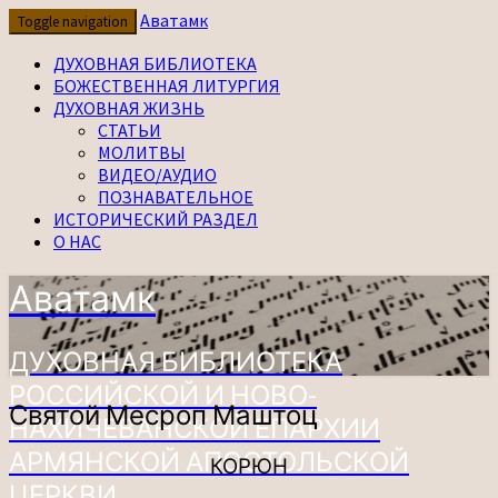
Перейти
Аватамк
Toggle navigation
к
содержимому
ДУХОВНАЯ БИБЛИОТЕКА
БОЖЕСТВЕННАЯ ЛИТУРГИЯ
ДУХОВНАЯ ЖИЗНЬ
СТАТЬИ
МОЛИТВЫ
ВИДЕО/АУДИО
ПОЗНАВАТЕЛЬНОЕ
ИСТОРИЧЕСКИЙ РАЗДЕЛ
О НАС
Аватамк
ДУХОВНАЯ БИБЛИОТЕКА
РОССИЙСКОЙ И НОВО-
Святой
Святой Месроп Маштоц
НАХИЧЕВАНСКОЙ ЕПАРХИИ
Месроп
Маштоц
АРМЯНСКОЙ АПОСТОЛЬСКОЙ
КОРЮН
ЦЕРКВИ