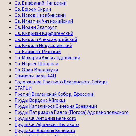
Св. Епифаний Кипрский
Св. Ефрем Сирин
Св. Иаков Низибийский
Св. Игнатий Антиохийский
Св. Иоанн Златоуст
Св. Киприан Карфагенский
Св. Кирилл Александрийский
Св. Кирилл Иерусалимский
Св. Климент Римский
Св. Макарий Александрийский
Св. Нерсес Шнорали
Св. Ован Мандакуни
Символы веры ААЦ
Содержание Третьего Вселенского Собора
СТАТЬИ
Третий Вселенский Собор, Ефесский
Труды Вардана Айгекци
Труды Каталикоса Симеона Ереванци
Труды Патриарха Павла (Погоса) Адрианопольского
Труды Св. Антония Великого
Труды Св. Афанисия Великого
Труды Св. Василия Великого