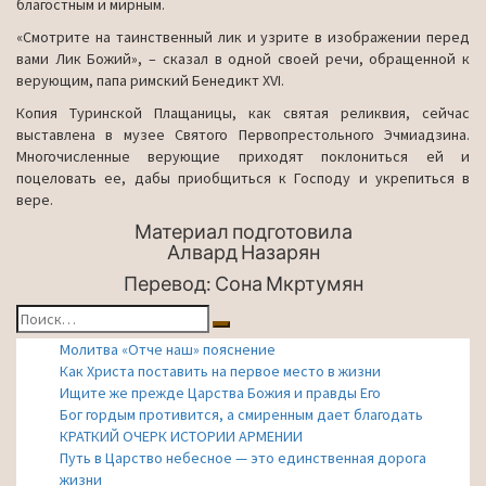
благостным и мирным.
«Смотрите на таинственный лик и узрите в изображении перед
вами Лик Божий», – сказал в одной своей речи, обращенной к
верующим, папа римский Бенедикт XVI.
Копия Туринской Плащаницы, как святая реликвия, сейчас
выставлена в музее Святого Первопрестольного Эчмиадзина.
Многочисленные верующие приходят поклониться ей и
поцеловать ее, дабы приобщиться к Господу и укрепиться в
вере.
Материал подготовила
Алвард Назарян
Перевод: Сона Мкртумян
Найти:
Поиск
Молитва «Отче наш» пояснение
Как Христа поставить на первое место в жизни
Ищите же прежде Царства Божия и правды Его
Бог гордым противится, а смиренным дает благодать
КРАТКИЙ ОЧЕРК ИСТОРИИ АРМЕНИИ
Путь в Царство небесное — это единственная дорога
жизни