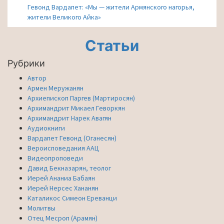
Гевонд Вардапет: «Мы — жители Армянского нагорья,
жители Великого Айка»
Статьи
Рубрики
Автор
Армен Меружанян
Архиепископ Паргев (Мартиросян)
Архимандрит Микаел Геворкян
Архимандрит Нарек Авагян
Аудиокниги
Вардапет Гевонд (Оганесян)
Вероисповедания ААЦ
Видеопроповеди
Давид Бекназарян, теолог
Иерей Ананиа Бабаян
Иерей Нерсес Хананян
Каталикос Симеон Ереванци
Молитвы
Отец Месроп (Арамян)