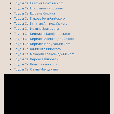
Труды Св. Евагрия Понтийского
Труды Св. Епифания Кипрского
Труды Св. Ефрема Сирина
Труды Св. Иакова Низибийского
Труды Св. Игнатия Антиохийского
Труды Св. Иоанна Златоуста
Труды Св. Киприана Карфагенского
Труды Св. Кирилла Александрийского
Труды Св. Кирилла Иерусалимского
Труды Св. Климента Римского
Труды Св. Макария Александрийского
Труды Св. Нерсеса Шнорали
Труды Св. Нила Синайского
Труды Св. Ована Мандакуни