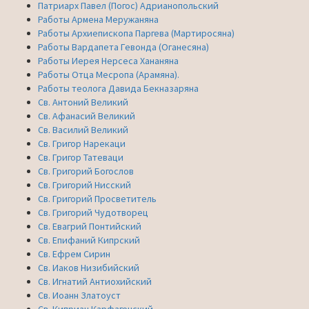
Патриарх Павел (Погос) Адрианопольский
Работы Армена Меружаняна
Работы Архиепископа Паргева (Мартиросяна)
Работы Вардапета Гевонда (Оганесяна)
Работы Иерея Нерсеса Хананяна
Работы Отца Месропа (Арамяна).
Работы теолога Давида Бекназаряна
Св. Антоний Великий
Св. Афанасий Великий
Св. Василий Великий
Св. Григор Нарекаци
Св. Григор Татеваци
Св. Григорий Богослов
Св. Григорий Нисский
Св. Григорий Просветитель
Св. Григорий Чудотворец
Св. Евагрий Понтийский
Св. Епифаний Кипрский
Св. Ефрем Сирин
Св. Иаков Низибийский
Св. Игнатий Антиохийский
Св. Иоанн Златоуст
Св. Киприан Карфагенский