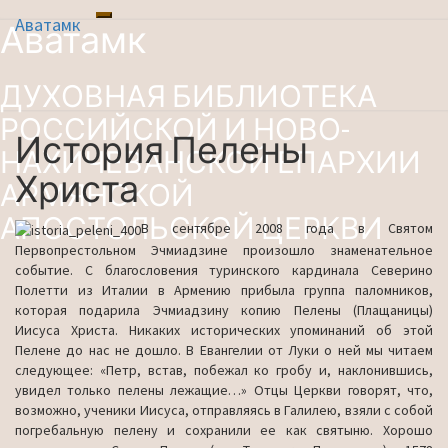
Аватамк
Toggle
Аватамк
Перейти
navigation
к
содержимому
ДУХОВНАЯ БИБЛИОТЕКА
РОССИЙСКОЙ И НОВО-
История Пелены
История
НАХИЧЕВАНСКОЙ ЕПАРХИИ
Пелены
Христа
Христа
АРМЯНСКОЙ
АПОСТОЛЬСКОЙ ЦЕРКВИ
В сентябре 2008 года в Святом
Первопрестольном Эчмиадзине произошло знаменательное
событие. С благословения туринского кардинала Северино
Полетти из Италии в Армению прибыла группа паломников,
которая подарила Эчмиадзину копию Пелены (Плащаницы)
Иисуса Христа. Никаких исторических упоминаний об этой
Пелене до нас не дошло. В Евангелии от Луки о ней мы читаем
следующее: «Петр, встав, побежал ко гробу и, наклонившись,
увидел только пелены лежащие…» Отцы Церкви говорят, что,
возможно, ученики Иисуса, отправляясь в Галилею, взяли с собой
погребальную пелену и сохранили ее как святыню. Хорошо