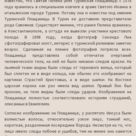
известно, что Святая Пелена (или Туринская Плащаница) с 1578
года хранилась в специальном ковчеге в храме Святого Иоанна в
итальянском городе Турине. Потому она и известна под именем
Туринской Плащаницы. В Турин ее доставили представители
рода Савоянов. Существует мнение, что ранее Пелена хранилась
в Константинополе, а оттуда ее вывезли участники крестового
похода. В 1898 году, когда фотограф Секондо Пиа
сфотографировал холст, интерес к туринской реликвии заметно
возрос. Сделанная на пленке фотография потрясла всех.
Плащаница представляла собой отпечаток очертаний
человеческого тела, на ней не было никаких следов краски. На
льняной ткани видны были следы от тернового венца, который
был сплетен не в виде кольца, как обычно это изображают на
картинах Страстей Христовых, а в виде шапки. На Востоке
царская корона как раз имела вид шапки. Правый бок был
пронзен, на теле видны были следы ударов. Изображение на
Плащанице полностью соответствовало историям страданий,
описанных в Евангелиях.
Согласно изображению на Плащанице, у распятого Иисуса были
волнистые волосы, относительно узкое лицо, тонкий нос,
короткая, разделенная посередине борода. Несмотря на то, что
лицо имело следы побоев и ушибов, тем не менее оно кажется