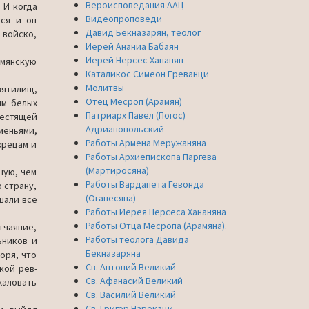
Вероисповедания ААЦ
 И когда
Видеопроповеди
лся и он
Давид Бекназарян, теолог
 войско,
Иерей Ананиа Бабаян
Иерей Нерсес Хананян
рмянскую
Каталикос Симеон Ереванци
Молитвы
я­тилищ,
Отец Месроп (Арамян)
им белых
Патриарх Павел (Погос)
лестящей
Адрианопольский
енья­ми,
Работы Армена Меружаняна
ре­цам и
Работы Архиепископа Паргева
(Мартиросяна)
шую, чем
Работы Вардапета Гевонда
ю страну,
(Оганесяна)
шали все
Работы Иерея Нерсеса Хананяна
Работы Отца Месропа (Арамяна).
чая­ние,
Работы теолога Давида
ьников и
Бекназаряна
оря, что
Св. Антоний Великий
кой рев­
Св. Афанасий Великий
ало­вать
Св. Василий Великий
Св. Григор Нарекаци