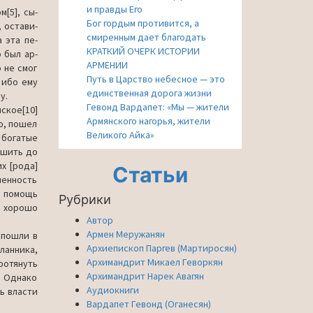
и правды Его
[5], сы­
Бог гордым противится, а
, остави­
смиренным дает благодать
 эта пе­
КРАТКИЙ ОЧЕРК ИСТОРИИ
 был ар­
АРМЕНИИ
 не смог
Путь в Царство небесное — это
 ибо ему
единственная дорога жизни
у.
Гевонд Вардапет: «Мы — жители
нское[10]
Армянского нагорья, жители
ю, по­шел
Великого Айка»
 богатые
ушить до
 [ро­да]
Статьи
сленность
а помощь
Рубрики
, хорошо
Автор
Армен Меружанян
 пош­ли в
Архиепископ Паргев (Мартиросян)
ланника,
Архимандрит Микаел Геворкян
ротянуть
Архимандрит Нарек Авагян
. Однако
Аудиокниги
ь власти
Вардапет Гевонд (Оганесян)