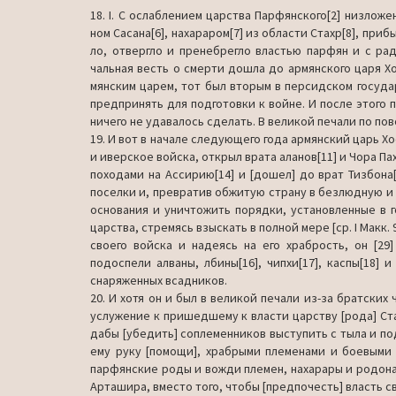
18. I. С ослаблением царства Парфянского[2] низложе
ном Сасана[6], нахараром[7] из области Стахр[8], пр
ло, отвергло и пренебрегло властью парфян и с ра
чальная весть о смерти дошла до армянского царя Хо
мянским царем, тот был вторым в персидском государ
предпринять для подготовки к войне. И после этого
ничего не удавалось сделать. В великой печали по пов
19. И вот в начале следующего года армянский царь Хо
и иверское войска, открыл врата аланов[11] и Чора Пах
походами на Ассирию[14] и [дошел] до врат Тизбона
поселки и, превратив обжитую страну в безлюдную и 
основания и уничтожить порядки, установленные в г
царства, стремясь взыскать в полной мере [ср. I Макк. 9
своего войска и надеясь на его храбрость, он [29
подоспели алваны, лбины[16], чипхи[17], каспы[18]
снаряженных всадников.
20. И хотя он и был в великой печали из-за братских
услужение к пришедшему к власти царству [рода] Стах
дабы [убедить] соплеменников выступить с тыла и по
ему руку [помощи], храбрыми племенами и боевыми 
парфянские роды и вожди племен, нахарары и родо­нач
Арташира, вместо того, чтобы [предпочесть] власть с