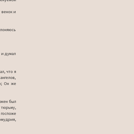
 венок и
кло­няюсь
 и думал
ал, что я
н­гелов,
ю; Он же
л­жен был
 тюрьму,
 госпоже
омудрия,