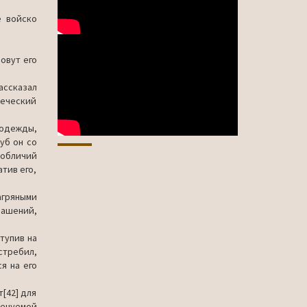
е войско
овут его
ассказал
реческий
одеж­ды,
уб он со
 обличий
атив его,
аг­ряными
аше­ний,
тупив на
стребил,
я на его
т[42] для
менуемой