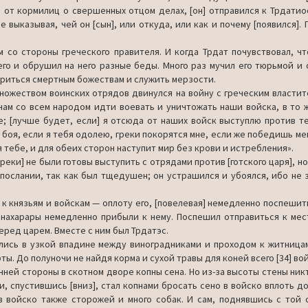
в от кор­милиц о свершенных отцом делах, [он] отправился к Трдатио
е вы­казывая, чей он [сын], или откуда, или как и почему [появился].
 со сто­роны греческого правителя. И когда Трдат почувствовал, чт
его и обрушил на него разные беды. Много раз мучил его тюрьмой и 
о­риться смертным божествам и служить мерзости.
и множеством воинских отрядов двинулся на войну с греческим властит
 нам со всем народом идти воевать и уничтожать наши войска, в то 
; [луч­ше будет, если] я отсюда от наших войск выступлю против те
 боя, если я тебя одолею, греки покорятся мне, если же победишь мен
те­бе, и для обеих сторон наступит мир без крови и истребления».
греки] не были готовы выступить с отрядами против [готского царя], но
 послании, так как был тщедушен; он устрашился и убоялся, ибо не з
 к князьям и войскам — оплоту его, [повелевая] немедленно поспе­шит
и нахарары немедленно прибыли к нему. Поспешил отправиться к мес
еред царем. Вместе с ним был Трдатэс.
ались в уз­кой впадине между виноградниками и проходом к житницам
ты. До полуночи не найдя корма и сухой травы для коней всего [34] во
енней стороны в скотном дворе копны сена. Но из-за высоты стены ник
т и, спустившись [вниз], стал копнами бросать сено в войско вплоть д
в войско также сторожей и много собак. И сам, под­нявшись с той 