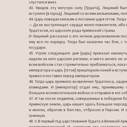
спустился вниз.
43. Увидев эту могучую силу [Трдата], Лициний бы
вступило [в город]. Лициний со всеми вельможами, по
44. Царь поведал князьям о послании царя готов. Тогда
— Да не вострепещет сердце моего повелителя, ибо п
Трдатэсом, из царского рода Армянской страны.
И Лициний рассказал о его ночном дерзновенном пост
ему все по порядку. Тогда был назначен час боя, с
государи.
45. Утром следующего дня [царь] приказал накинут
надели на него царские регалии, и никто ничего не з
всем войском стал стремительно приближаться, пока 
императора и царь [готов] пришпорили коней и вступил
привел и поставил перед императором.
46. Тогда царь премного возвеличил Трдатиоса, одари
хламидами. И [император] отдал ему, принявшему 
большое вспомогательное войско и отправил в его соб
47. И так после подвигов, совершенных в победном бо
Армянскую землю, царь нашел здесь большое пер­сидс
и многих, обратив в бегство, отбросил в Пер­сию. 
границах.
48. V. В первый год царствования Трдата в Великой Арм
жертвоприношений. И, завершив это нестоящее дей