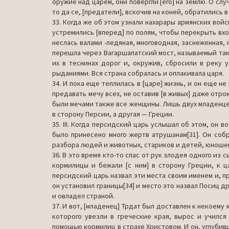
оружие над царем, они повергли [его] на землю. О слу
то да се, [предатели], вскочив на коней, об­ратились в
33. Когда же об этом узнали нахарары армянских войс
устремились [вперед] по полям, чтобы перекрыть вход
неслась валами -ледяная, многоводная, заснеженная, 
перешла через Вагаршапатский мост, называемый так­
их в теснинах дорог и, окружив, сбросили в реку у
рыданиями. Вся страна собралась и оплакивала царя.
34. И пока еще теплилась в [царе] жизнь, и он еще не 
предавать мечу всех, не оставив [в живых] даже отро
были мечами также все женщины. Лишь двух младен­цев
в сторону Персии, а другая — Греции.
35. III. Когда персидский царь услышал об этом, он 
было принесено много жертв атрушанам[31]. Он собр
разбора людей и животных, стариков и детей, юноше
36. В это время кто-то спас от рук злодея одного из 
кормилицы и бежали [с ним] в сторону Греции, к ц
персидский царь назвал эти места своим именем и, п
он установил границы[34] и место это назвал Посиц др
и овладел страной.
37. И вот, [младенец] Трдат был доставлен к некоему 
которого увезли в греческие края, вырос и учился 
помощью кормилиц в страхе Христовом. И он, углубивш