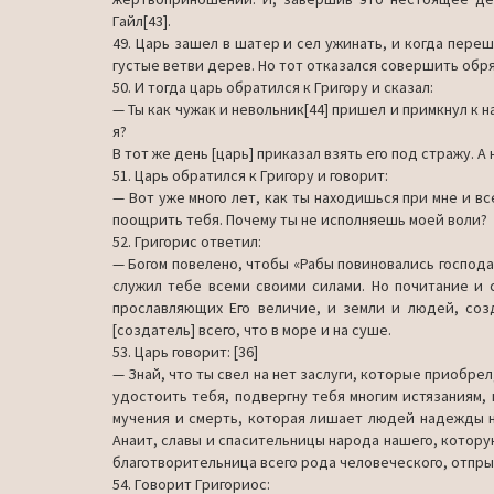
Гайл[43].
49. Царь зашел в шатер и сел ужинать, и когда переш
густые ветви дерев. Но тот отказался совершить обр
50. И тогда царь обратился к Григору и сказал:
— Ты как чужак и невольник[44] пришел и примкнул к н
я?
В тот же день [царь] приказал взять его под стражу. А
51. Царь обратился к Григору и говорит:
— Вот уже много лет, как ты находишься при мне и в
поощрить тебя. Почему ты не исполняешь моей воли?
52. Григорис ответил:
— Богом повелено, чтобы «Рабы повиновались господам 
служил тебе всеми своими силами. Но почитание и с
прославляющих Его величие, и земли и людей, соз
[создатель] всего, что в море и на суше.
53. Царь говорит: [36]
— Знай, что ты свел на нет заслуги, которые приобрел
удостоить тебя, подвергну тебя многим истязаниям,
мучения и смерть, которая лишает людей надежды на
Анаит, славы и спасительницы народа нашего, ко­тору
благотворительница всего рода человече­ского, отпры
54. Говорит Григориос: