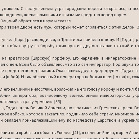
л удивлен. С наступлением утра городские ворота открылись, и вс
лководца­ми, военачальниками и князьями предстал перед царем.
 Лици­ний обратился к царю и сказал:
ри твоем дворе есть муж, который может справиться с этим делом. З
упке. [Царь] распорядился, и Трдатиоса привели к нему. И [Трдат] р
 тем чтобы поутру на борьбу один против другого вышли готский и г
ь на Трда­тиоса [царскую] порфиру. Его нарядили в императорские 
нал о нем. Всем было объявлено, что это сам император. Под звуки тр
не предстал перед врагами. Оказавшись друг перед другом -[Трдат] в
и [в бой]. И там облаченный в императора победил царя [готов] и, схв
л его ве­ликими милостями, возложил на его голову корону и почтил б
облик императора, вознесенному великолепием императорских укр
ствен­ную страну Армению. [35]
ю, Трдат, царь Великой Армении, возвратился из Греческих краев. Вс
кое войско, которое захватило, подчинило себе страну. Мно­гих он и
И он овладел принадлежавшим ему по наследству царством и укрепилс
ении они прибыли в область Екелеац[41], в селение Ериза, в храм Анаи
ство, они спустились и расположились лагерем у берега реки, и