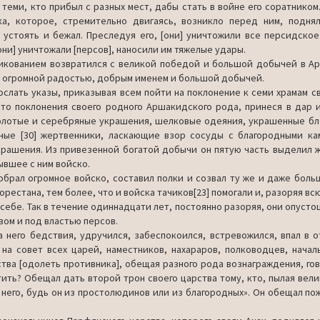
теми, кто прибыл с разных мест, дабы стать в войне его соратником.
а, кото­рое, стремительно двигаясь, возникло перед ним, подня
 устоять и бе­жал. Преследуя его, [они] уничтожили все персидское
они] унич­тожали [персов], наносили им тяжелые удары.
ликованием возвратился с великой победой и большой добычей в А
, с огромной ра­достью, добрым именем и большой добычей.
зослать указы, приказывая всем пойти на поклонение к семи храмам св
то поклонения своего родного Аршакидского рода, принеся в дар 
 зо­лотые и серебряные украшения, шелковые одеяния, украшенные б
ые [30] жертвенники, ласкающие взор сосуды с благородными кам
рашения. Из привезенной богатой добычи он пятую часть выделил ж
в­шее с ним войско.
 собрал огромное войско, составил полки и созвал ту же и даже боль
­рестана, тем более, что и войска тачиков[23] помогали и, разоряя вс
себе. Так в течение одиннадцати лет, постоянно разоряя, они опусто
вом и под властью персов.
него бедствия, удручился, забеспокоился, встревожился, впал в от
 на совет всех царей, наместников, нахараров, полководцев, начал
тва [одолеть противника], обещая разного рода вознаграждения, гов
ить? Обещал дать второй трон своего царства тому, кто, пылая вели
 него, будь он из простолюдинов или из благородных». Он обещал пож