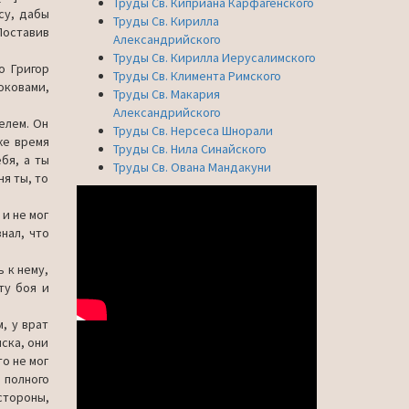
Труды Св. Киприана Карфагенского
су, дабы
Труды Св. Кирилла
 Поставив
Александрийского
Труды Св. Кирилла Иерусалимского
о Григор
Труды Св. Климента Римского
оковами,
Труды Св. Макария
Александрийского
елем. Он
Труды Св. Нерсеса Шнорали
же время
Труды Св. Нила Синайского
бя, а ты
Труды Св. Ована Мандакуни
я ты, то
 и не мог
нал, что
ь к нему,
ту боя и
, у врат
йска, они
то не мог
о полного
стороны,