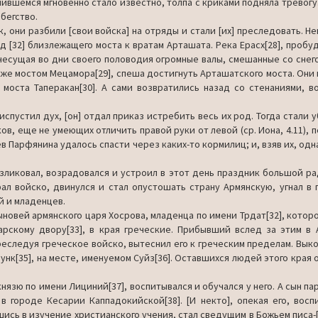
чившемся мгновенно стало известно, толпа с криками под­няла тревогу
 бегство.
к, они разбили [свои войска] на отряды и стали [их] преследовать. Н
 [32] близлежащего моста к вратам Арташата. Река Ерасх[28], пробуд
несу­щая во дни своего половодия огромные валы, смешанные со сне­го
же мостом Мецамора[29], спеша достигнуть Арташатского моста. Они 
 моста Таперакан[30]. А сами возвратились назад со стенаниями, во
испустил дух, [он] отдал приказ истребить весь их род. Тогда стали у
ков, еще не умеющих отличить правой руки от левой (ср. Иона, 4.11),
 Парфянина удалось спасти через каких-то кормилиц; и, взяв их, одн
возлико­вал, возрадовался и устроил в этот день праздник большой ра
ал войско, двинулся и стал опустошать страну Армянскую, угнал в 
й и младенцев.
сыновей армянского царя Хосрова, младенца по имени Трдат[32], котор
арскому двору[33], в края греческие. Прибывший вслед за этим в
реследуя греческое войско, вытеснил его к греческим пределам. Выко
унк[35], на месте, именуемом Суйз[36]. Оставшихся людей этого края 
князю по имени Лициний[37], воспитывался и обучался у него. А сын па
в горо­де Кесарии Каппадокийской[38]. [И некто], опекая его, восп
ись в изучение христианского учения, стал сведущим в Божьем писа-[