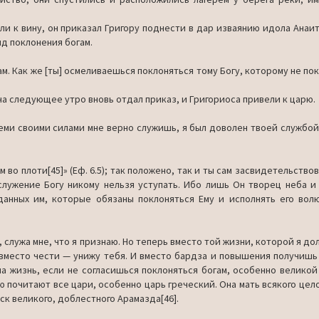
ли к ви­ну, он приказал Григору поднести в дар изваянию идола Анаит
яд поклонения богам.
ам. Как же [ты] осмеливаешься поклоняться тому Богу, которому не по
 на сле­дующее утро вновь отдал приказ, и Григориоса привели к царю.
семи своими силами мне верно служишь, я был доволен твоей службой
во плоти[45]» (Еф. 6.5); так положено, так и ты сам засвидетельствов
луже­ние Богу никому нельзя уступать. Ибо лишь Он творец неба и а
данных им, которые обязаны поклоняться Ему и исполнять его вол
, служа мне, что я признаю. Но теперь вместо той жизни, которой я до
 вместо чести — унижу тебя. И вместо бардза и повышения полу­чишь
 жизнь, если не согласишься поклоняться богам, особенно ве­ликой
ю почитают все цари, особенно царь греческий. Она мать всякого цел
ск великого, доблестного Арамазда[46].