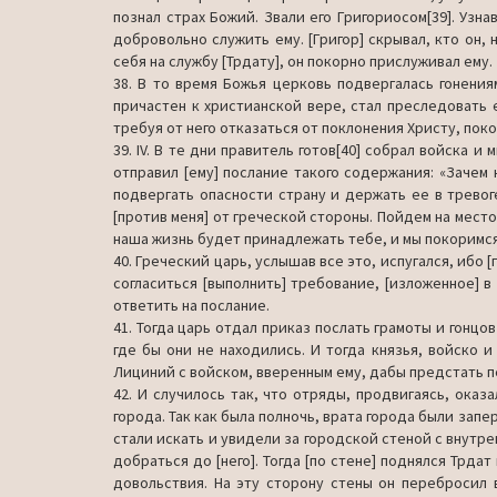
познал страх Божий. Звали его Григориосом[39]. Узна
добровольно служить ему. [Григор] скрывал, кто он, н
себя на службу [Трдату], он покорно прислуживал ему.
38. В то время Божья церковь подвергалась гонениям
причастен к христианской вере, стал преследовать 
требуя от него отказаться от поклонения Христу, пок
39. IV. В те дни правитель готов[40] собрал войска 
отправил [ему] послание такого содержания: «Зачем
подвергать опасности страну и держать ее в тревоге
[против меня] от греческой стороны. Пойдем на место
наша жизнь будет принадлежать тебе, и мы покоримся 
40. Греческий царь, услышав все это, испугался, ибо [
согласиться [выполнить] требование, [изложенное] в
ответить на послание.
41. Тогда царь отдал приказ послать грамоты и гонцов
где бы они не находились. И тогда князья, войско 
Лициний с войском, вверенным ему, дабы предстать п
42. И случилось так, что отряды, продвигаясь, оказ
города. Так как была полночь, врата города были запер
стали искать и увидели за городской стеной с внут­р
добраться до [него]. Тогда [по стене] поднял­ся Трда
довольствия. На эту сторону стены он перебросил 