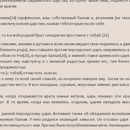
доначаль­ников Парфянского царства, которого звали Анак, поднялся 
к врагам.
емли[24] пар­фянские, ваш собственный Пахлав и, возложив [на твою
звеличу в моем царстве, назвав тебя вторым после себя.
о я и мой родной брат сегодня же простимся с тобой. [31]
с семья­ми, женами и детьми и всем своим имуществом поднялись и дви
б­ленного рода], восставшего против персидского царя, направи­лись 
бласти Ути[25], в городе Халхал[26], в зимней ставке армянско­го царя.
м пошел ему навстречу и с великой радостью принял его, тем более
предан­ностью.
е [с то­бой] отомстить за всех.
 к нему со всей своей семьей, он искренно поверил ему. Затем он ок
царстве место. И все холодные, суровые, морозные зимние дни они в 
мя, когда открываются врата южных ветров, царь покинул эти кра
ат. В то вре­мя, когда они нежились отдыхом, царем овладела мыс
е, данной персидскому царю. Вспомнил также об обещанном вознаграж
нуе­мую Пахлав. У него родился зловещий замысел. Он отозвал царя 
ия посовещаться с ним. При них были полуобнаженные мечи. Нео­жиданн