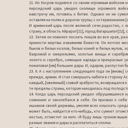
21. Но Хосров поднялся со своим огромным войском и 
персидский царь увидел скопище огромного войск
навстречу им, готовясь к битве. Однако он не сумел
оставляя на полях и дорогах трупы; с остервенением [
И армянский царь после великой сечи радостно, с 
страну, в область Айрарат[21], город Вагаршапат[22]
22. Затем он повелел послать гонцов во все края, ра
принести жертвы изваяниям божеств. Он почтил мес
быков и белых козлов, белых коней и белых мулов,
бахромой и ожерельями, золотые венцы и серебрян
золото и серебро, сияющие наряды и прекрасные ук
пожаловал [им] большие дары. И, одарив, распустил бы
23. II. А с наступлением следующего года он [вновь]
прежде, армию. И стал совершать набеги в сторону Асо
каждый, [овеянный] славой храбрости, возвращался к 
те пределы страны, которая находилась под гос­подст
24. Когда царь персидский увидел обрушившиеся на 
сомнение и заколебался в себе. Он призвал к себе
ишханов своей державы, умоляя всех изыскать средс
может быть, найдется кто-нибудь, кто сумеет отомст
ностью, отомстит за него. «Я буду лишь троном выше
разные звания и дары и расплатиться сполна.