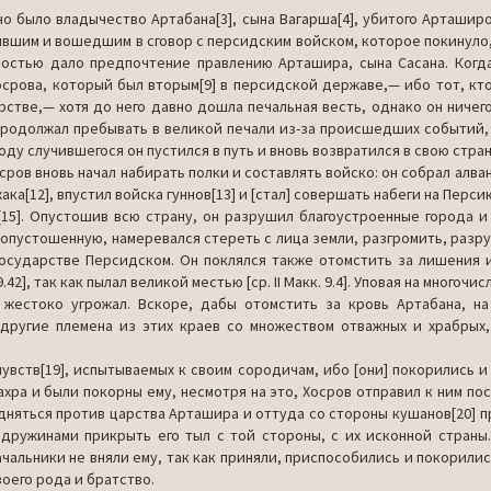
но было владычество Артабана[3], сына Вагарша[4], убитого Арташиром
ибывшим и вошед­шим в сговор с персидским войском, которое покинуло
достью дало предпочтение правлению Арташира, сына Сасана. Когда
срова, кото­рый был вторым[9] в персидской державе,— ибо тот, кто
стве,— хотя до него давно дошла печальная весть, однако он ничего
 продолжал пребывать в великой печали из-за происшедших событий,
оду случившегося он пустился в путь и вновь возвратился в свою стран
сров вновь начал набирать полки и составлять войско: он собрал ал­ва
ака[12], впустил войска гуннов[13] и [стал] совершать набеги на Перси
[15]. Опусто­шив всю страну, он разрушил благоустроенные города и
опустошен­ную, намеревался стереть с лица земли, разгромить, разр
осударст­ве Персидском. Он поклялся также отомстить за лишения их
.42], так как пылал великой местью [ср. II Макк. 9.4]. Уповая на мно­гочи
] жестоко угрожал. Вскоре, дабы отомстить за кровь Артабана, н
 и другие пле­мена из этих краев со множеством отважных и храбрых
 чувств[19], испытываемых к своим сородичам, ибо [они] покорились и
ра и были покорны ему, несмотря на это, Хосров отправил к ним пос­
д­няться против царства Арташира и оттуда со стороны кушанов[20] п
дружинами прикрыть его тыл с той стороны, с их исконной стра­ны
альники не вняли ему, так как приняли, приспособились и по­корилис
воего рода и братство.