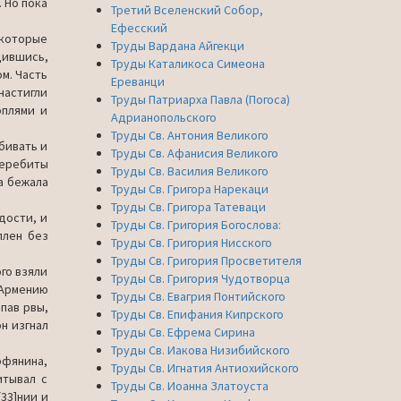
. Но пока
Третий Вселенский Собор,
Ефесский
еко­торые
Труды Вардана Айгекци
ив­шись,
Труды Каталикоса Симеона
м. Часть
Ереванци
настигли
Труды Патриарха Павла (Погоса)
­плями и
Адрианопольского
Труды Св. Антония Великого
би­вать и
Труды Св. Афанисия Великого
 перебиты
Труды Св. Василия Великого
а бежала
Труды Св. Григора Нарекаци
Труды Св. Григора Татеваци
­дости, и
Труды Св. Григория Богослова:
плен без
Труды Св. Григория Нисского
Труды Св. Григория Просветителя
ого взяли
Труды Св. Григория Чудотворца
 Армению
Труды Св. Евагрия Понтийского
пав рвы,
Труды Св. Епифания Кипрского
он изгнал
Труды Св. Ефрема Сирина
Труды Св. Иакова Низибийского
р­фянина,
Труды Св. Игнатия Антиохийского
итывал с
Труды Св. Иоанна Златоуста
33]нии и