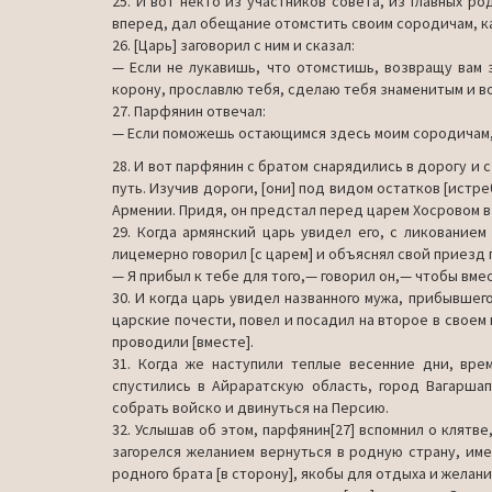
25. И вот некто из участников совета, из главных ро
вперед, дал обещание отомстить своим сородичам, ка
26. [Царь] заговорил с ним и сказал:
— Если не лукавишь, что отомстишь, возвращу вам з
корону, прославлю тебя, сделаю тебя знаменитым и во
27. Парфянин отвечал:
— Если поможешь остающимся здесь моим сородичам, т
28. И вот парфянин с братом снарядились в дорогу и 
путь. Изучив дороги, [они] под видом остатков [истре
Армении. Придя, он предстал перед царем Хосро­вом в о
29. Когда армянский царь увидел его, с ликование
лицемерно говорил [с царем] и объяснял свой приезд 
— Я прибыл к тебе для того,— говорил он,— чтобы вмест
30. И когда царь увидел названного мужа, прибывшего
царские почести, повел и посадил на второе в своем 
проводили [вместе].
31. Когда же наступили теплые весенние дни, вре
спустились в Айраратскую область, город Вагаршап
собрать войско и двинуться на Персию.
32. Услышав об этом, парфянин[27] вспомнил о клятв
загорелся желанием вернуться в родную страну, име
родного брата [в сторону], якобы для отдыха и желан