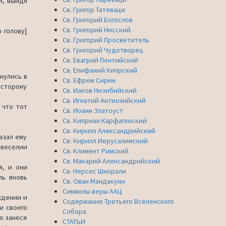
и, выйдя
Св. Григор Татеваци
Св. Григорий Богослов
Св. Григорий Нисский
 голову]
Св. Григорий Просветитель
Св. Григорий Чудотворец
Св. Евагрий Понтийский
Св. Епифаний Кипрский
­нулись в
Св. Ефрем Сирин
в сторону
Св. Иаков Низибийский
Св. Игнатий Антиохийский
 что тот
Св. Иоанн Златоуст
Св. Киприан Карфагенский
Св. Кирилл Александрийский
азал ему
Св. Кирилл Иерусалимский
ве­селии
Св. Климент Римский
Св. Макарий Александрийский
я, и они
Св. Нерсес Шнорали
ль вновь
Св. Ован Мандакуни
Символы веры ААЦ
де­нии и
Содержание Третьего Вселенского
и своего
Собора
о занеся
СТАТЬИ