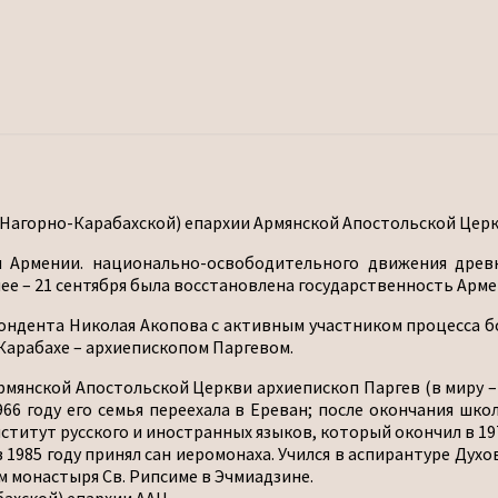
агорно-Карабахской) епархии Армянской Апостольской Церкви
 Армении. национально-освободительного движения древне
нее – 21 сентября была восстановлена государственность Арме
ндента Николая Акопова с активным участником процесса бо
арабахе – архиепископом Паргевом.
янской Апостольской Церкви архиепископ Паргев (в миру – Гу
966 году его семья переехала в Ереван; после окончания шк
титут русского и иностранных языков, который окончил в 197
в 1985 году принял сан иеромонаха. Учился в аспирантуре Дух
м монастыря Св. Рипсиме в Эчмиадзине.