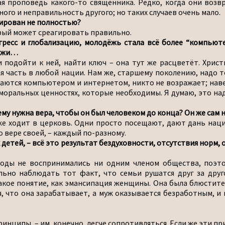
 проповедь какого-то священника. Редко, когда они возв
го и неправильность другого; но таких случаев очень мало.
бирован не полностью?
орый может среагировать правильно.
ресс и глобализацию, молодёжь стала всё более “компьюте
дёжи…
и подойти к ней, найти ключ – она тут же расцветёт. Хрис
я часть в любой нации. Нам же, старшему поколению, надо т
ются компьютером и интернетом, никто не возражает; навер
 моральных ценностях, которые необходимы. Я думаю, это над
ему нужна вера, чтобы он был человеком до конца? Он же сам 
же ходит в церковь. Одни просто посещают, дают дань нацио
о вере своей, – каждый по-разному.
детей, – всё это результат бездуховности, отсутствия норм,
воды не воспринимались ни одним членом общества, поэто
льно наблюдать тот факт, что семьи рушатся друг за друго
акое понятие, как эмансипация женщины. Она была блюстител
я, что она зарабатывает, а муж оказывается безработным, и 
инципы, – им, конечно, легче сопротивляться. Если же эти пр