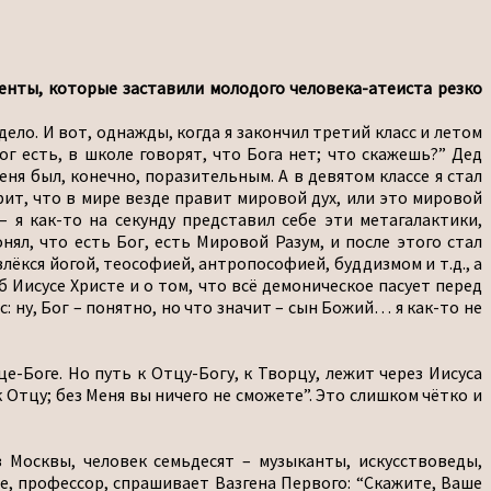
менты, которые заставили молодого человека-атеиста резко
ело. И вот, однажды, когда я закончил третий класс и летом
г есть, в школе говорят, что Бога нет; что скажешь?” Дед
еня был, конечно, поразительным. А в девятом классе я стал
орит, что в мире везде правит мировой дух, или это мировой
– я как-то на секунду представил себе эти метагалактики,
нял, что есть Бог, есть Мировой Разум, и после этого стал
лёкся йогой, теософией, антропософией, буддизмом и т.д., а
б Иисусе Христе и о том, что всё демоническое пасует перед
с: ну, Бог – понятно, но что значит – сын Божий… я как-то не
-Боге. Но путь к Отцу-Богу, к Творцу, лежит через Иисуса
 Отцу; без Меня вы ничего не сможете”. Это слишком чётко и
з Москвы, человек семьдесят – музыканты, искусствоведы,
е, профессор, спрашивает Вазгена Первого: “Скажите, Ваше