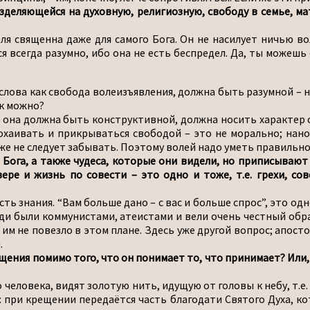
деляющейся на духовную, религиозную, свободу в семье, мате
ля священна даже для самого Бога. Он не насилует ничью во
я всегда разумно, ибо она не есть беспредел. Да, ты можешь
 слова как свобода волеизъявления, должна быть разумной – 
ак можно?
о она должна быть конструктивной, должна носить характер со
хаивать и прикрываться свободой – это не морально; нанос
оже не следует забывать. Поэтому волей надо уметь правильн
га, а также чудеса, которые они видели, но приписывают их 
ре и жизнь по совести – это одно и тоже, т.е. грехи, со
сть знания. “Вам больше дано – с вас и больше спрос”, это од
ди были коммунистами, атеистами и вели очень честный образ
 им не повезло в этом плане. Здесь уже другой вопрос; апост
.
щения помимо того, что он понимает то, что принимает? Или, 
 человека, видят золотую нить, идущую от головы к небу, т.е.
: при крещении передаётся часть благодати Святого Духа, ко