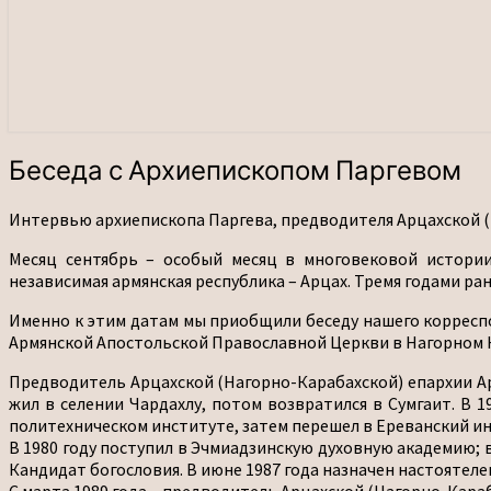
Беседа
Беседа с Архиепископом Паргевом
с
Архиепископом
Интервью архиепископа Паргева, предводителя Арцахской (Н
Паргевом
Месяц сентябрь – особый месяц в многовековой истории
независимая армянская республика – Арцах. Тремя годами ра
Именно к этим датам мы приобщили беседу нашего корреспо
Армянской Апостольской Православной Церкви в Нагорном К
Предводитель Арцахской (Нагорно-Карабахской) епархии Арм
жил в селении Чардахлу, потом возвратился в Сумгаит. В 1
политехническом институте, затем перешел в Ереванский инс
В 1980 году поступил в Эчмиадзинскую духовную академию; 
Кандидат богословия. В июне 1987 года назначен настоятеле