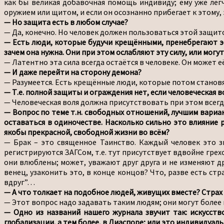
как бы великая добавочная помощь индивиду; ему уже лег
оружием или щитом, и если он осознанно прибегает к этому,
— Но защита есть в любом случае?
— Да, конечно. Но человек должен пользоваться этой защито
— Есть люди, которые будучи крещёнными, пренебрегают эт
зачем она нужна. Они при этом ослабляют эту силу, или могут
— Латентно эта сила всегда остаётся в человеке. Он может е
— И даже перейти на сторону демона?
— Разумеется. Есть крещённые люди, которые потом становя
— Т.е. полной защиты и ограждения нет, если человеческая в
— Человеческая воля должна присутствовать при этом всегда
— Вопрос по теме т.н. свободных отношений, лучшим вариан
оставаться в одиночестве. Насколько сильно это влияние 
якобы прекрасной, свободной жизни во всём?
— Брак – это священное Таинство. Каждый человек это зн
регистрируются ЗАГСом, т.е. тут присутствует вдвойне грех
они влюблены; может, уважают друг друга и не изменяют дру
венец, узаконить это, в конце концов? Что, разве есть стра
вдруг”…
— А что толкает на подобное людей, живущих вместе? Стра
— Этот вопрос надо задавать таким людям; они могут более
— Одно из названий нашего журнала звучит так: искусств
глобализации, а тем более, в Диаспоре; или это индивидуал