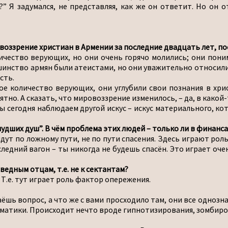
” Я задумался, не представляя, как же он ответит. Но он о
воззрение христиан в Армении за последние двадцать лет, по
личество верующих, но они очень горячо молились; они пони
нство армян были атеистами, но они уважительно относились
сть.
ьшое количество верующих, они углубили свои познания в х
иятно. А сказать, что мировоззрение изменилось, – да, в како
мы сегодня наблюдаем другой искус – искус материального, к
дших душ”. В чём проблема этих людей – только ли в финанса
 идут по ложному пути, не по пути спасения. Здесь играют ро
оследний вагон – ты никогда не будешь спасён. Это играет о
ведным отцам, т.е. не к сектантам?
. Т.е. тут играет роль фактор опережения.
аёшь вопрос, а что же с вами просходило там, они все однозна
матики. Происходит нечто вроде гипнотизирования, зомбиров