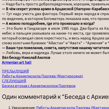
— Надо быть просто добропорядочным, хорошим, правильн
— В чём секрет успеха армян в Арцахской (Нагорно-Карабахс
— Тут надо учесть два фактора. Первый: вера народа в спр
по видению, в котором Богоматерь показала нам, что произ
— А можно поподробнее, где это произошло и когда?
— Это было в Гандзасаре в июле 1985 года. Два брата из К
небес и пальцем указывала на какие-то места, где проявлял
который освещал свою окрестность, и весь народ Арцаха шёл
слова золотыми буквами: “Айастан” и “Аватк” – “Армения” и 
— Ваши три пожелания, совета, напутствия нашему читателю
— Любовь, вера и надежда. Лучше этого ничего не может быт
Вёл беседу Николай Акопов
Armenian art hall
Навигация
ПРЕДЫДУЩИЙ
Работы Архиепископа Паргева (Мартиросяна):
по
СЛЕДУЮЩИЙ
записям
Беседа вторая с Архиепископом Паргевом
Один комментарий к “
Беседа с Архи
Уведомление:
Работы Архиепископа Паргева (Мартирося