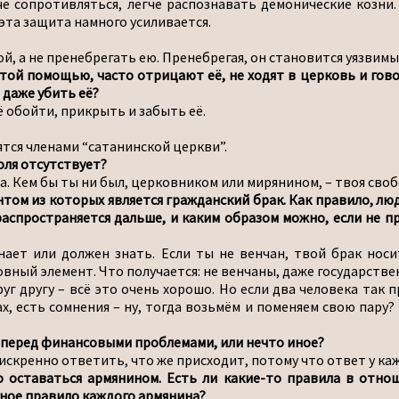
че сопротивляться, легче распознавать демонические козн
 эта защита намного усиливается.
й, а не пренебрегать ею. Пренебрегая, он становится уязвимы
ой помощью, часто отрицают её, не ходят в церковь и говоря
 даже убить её?
ё обойти, прикрыть и забыть её.
тся членами “сатанинской церкви”.
оля отсутствует?
. Кем бы ты ни был, церковником или мирянином, – твоя свобо
том из которых является гражданский брак. Как правило, люди
распространяется дальше, и каким образом можно, если не п
ает или должен знать. Если ты не венчан, твой брак носи
овный элемент. Что получается: не венчаны, даже государств
г другу – всё это очень хорошо. Но если два человека так п
х, есть сомнения – ну, тогда возьмём и поменяем свою пару? В
х перед финансовыми проблемами, или нечто иное?
 искренно ответить, что же присходит, потому что ответ у к
о оставаться армянином. Есть ли какие-то правила в отно
ьное правило каждого армянина?