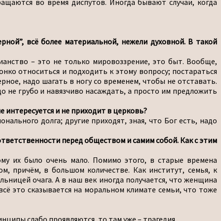
ращаются во время диспутов. Иногда бывают случаи, когда
рной”, всё более материальной, нежели духовной. В такой
тианство – это не только мировоззрение, это быт. Вообще,
онко относиться и подходить к этому вопросу; постараться
ное, надо шагать в ногу со временем, чтобы не отставать.
о не грубо и навязчиво насаждать, а просто им предложить
не интересуется и не приходит в церковь?
нального долга; другие приходят, зная, что Бог есть, надо
 ответственности перед обществом и самим собой. Как с этим
му их было очень мало. Помимо этого, в старые времена
м, причём, в большом количестве. Как институт, семья, к
ьницей очага. А в наш век иногда получается, что женщина
всё это сказывается на моральном климате семьи, что тоже
инципы слабо проявляются, то там уже – трагедия.