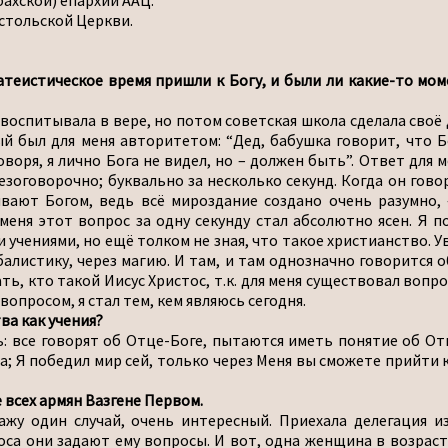
ахской) епархии ААЦ.
остольской Церкви.
 атеистическое время пришли к Богу, и были ли какие-то мо
оспитывала в вере, но потом советская школа сделала своё д
ый был для меня авторитетом: “Дед, бабушка говорит, что Бо
оворя, я лично Бога не видел, но – должен быть”. Ответ для м
безоговорочно; буквально за несколько секунд. Когда он гов
ывают Богом, ведь всё мироздание создано очень разумно, 
меня этот вопрос за одну секунду стал абсолютно ясен. Я по
чениями, но ещё толком не зная, что такое христианство. Ув
алистику, через магию. И там, и там однозначно говорится о
ть, кто такой Иисус Христос, т.к. для меня существовал вопро
вопросом, я стал тем, кем являюсь сегодня.
ва как учения?
 все говорят об Отце-Боге, пытаются иметь понятие об Отце
на; Я победил мир сей, только через Меня вы сможете прийти к
всех армян Вазгене Первом.
жу один случай, очень интересный. Приехала делегация и
оса они задают ему вопросы. И вот, одна женщина в возраст