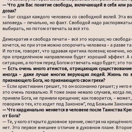
— Что для Вас понятие свободы, включающей в себя или раз
дозах?
— Бог создал каждого человека со свободной волей. Эта во
заповедь – печально, но факт. Свободой надо распоряжатьс
выбирать, но потом отвечать за всё это.
Демократия и свобода печати – всё это хорошо; но свобода
хочется, но при этом можно опорочить человека – а разве т
И потом, говорят, что здравая критика полезна; конечно, н
при определённом направлении будет хороший эффект. А о
ситуацию, а потом перед Богом отвечать надо будет; это т
— Есть очень много атеистов, отрицающих существование Бо
иногда – даже лучше многих верующих людей. Жизнь по ве
признающего Бога, но признающего свои грехи?
— Если христианин грешит, то он осознанно грешит; у него е
это очень похвально. Я тоже знаю немало случаев, когда лю
приняли Бога, не приняли крещение; как говорится, – может,
говорим о тех, кто ходит под Законом”, под Божьим Законом
— Что кардинально меняется в человеке после Таинства Кре
от Бога?
— Те, у кого открыто духовное зрение, смотря на крещённого
нет. Это первое внешнее отличие в духовном плане. Второе