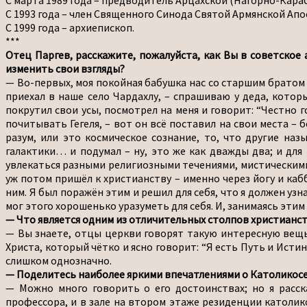
С марта 1989 года – предводитель Арцахской (Нагорно-Караб
С 1993 года – член Священного Синода Святой Армянской Ап
С 1999 года – архиепископ.
***
Отец Паргев, расскажите, пожалуйста, как Вы в советское
изменить свои взгляды?
— Во-первых, моя покойная бабушка нас со старшим братом в
приехал в наше село Чардахлу, – спрашиваю у деда, котор
покрутил свои усы, посмотрел на меня и говорит: “Честно г
почитывать Гегеля, – вот он всё поставил на свои места – 
разум, или это космическое сознание, то, что другие наз
галактики… и подумал – ну, это же как дважды два; и для 
увлекаться разными религиозными течениями, мистическими у
уж потом пришёл к христианству – именно через йогу и кабб
ним. Я был поражён этим и решил для себя, что я должен узна
мог этого хорошенько уразуметь для себя. И, занимаясь этим 
— Что является одним из отличительных столпов христианст
— Вы знаете, отцы церкви говорят такую интересную вещь:
Христа, который чётко и ясно говорит: “Я есть Путь и Исти
слишком однозначно.
— Поделитесь наиболее яркими впечатлениями о Католикосе 
— Можно много говорить о его достоинствах; но я расска
профессора, и в зале на втором этаже резиденции католик