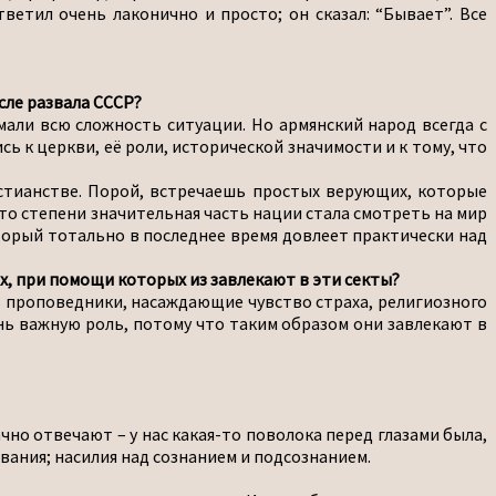
тветил очень лаконично и просто; он сказал: “Бывает”. Все
сле развала СССР?
мали всю сложность ситуации. Но армянский народ всегда с
 к церкви, её роли, исторической значимости и к тому, что
ристианстве. Порой, встречаешь простых верующих, которые
й-то степени значительная часть нации стала смотреть на мир
оторый тотально в последнее время довлеет практически над
х, при помощи которых из завлекают в эти секты?
ль проповедники, насаждающие чувство страха, религиозного
чень важную роль, потому что таким образом они завлекают в
чно отвечают – у нас какая-то поволока перед глазами была,
ания; насилия над сознанием и подсознанием.