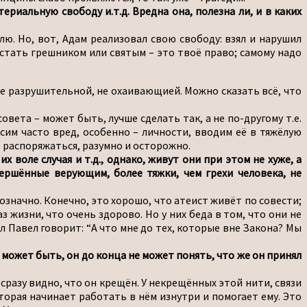
риальную свободу и.т.д. Вредна она, полезна ли, и в каких
лю. Но, вот, Адам реализовал свою свободу: взял и нарушил
 стать грешником или святым – это твоё право; самому надо
не разрушительной, не охаивающией. Можно сказать всё, что
вета – может быть, лучше сделать так, а не по-другому т.е.
им часто вред, особенно – личности, вводим её в тяжёлую
о распоряжаться, разумно и осторожно.
воле случая и т.д., однако, живут они при этом не хуже, а
вершённые верующим, более тяжки, чем грехи человека, не
нозначно. Конечно, это хорошо, что атеист живёт по совести;
 жизни, что очень здорово. Но у них беда в том, что они не
ол Павел говорит: “А что мне до тех, которые вне Закона? Мы
может быть, он до конца не может понять, что же он принял
 сразу видно, что он крещён. У некрещённых этой нити, связи
торая начинает работать в нём изнутри и помогает ему. Это