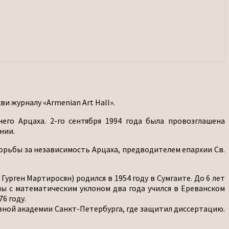
 журналу «Armenian Art Hall».
го Арцаха. 2-го сентября 1994 года была провозглашена
нии.
рьбы за независимость Арцаха, предводителем епархии Св.
рген Мартиросян) родился в 1954 году в Сумгаите. До 6 лет
олы с математическим уклоном два года учился в Ереванском
6 году.
овной академии Санкт-Петербурга, где защитил диссертацию.