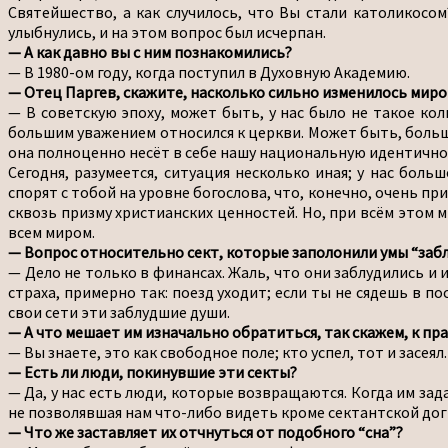
Святейшество, а как случилось, что Вы стали католикосом?
улыбнулись, и на этом вопрос был исчерпан.
— А как давно вы с ним познакомились?
— В 1980-ом году, когда поступил в Духовную Академию.
— Отец Паргев, скажите, насколько сильно изменилось миро
— В советскую эпоху, может быть, у нас было не такое ко
большим уважением относился к церкви. Может быть, больши
она полноценно несёт в себе нашу национальную идентично
Сегодня, разумеется, ситуация несколько иная; у нас бол
спорят с тобой на уровне богослова, что, конечно, очень пр
сквозь призму христианских ценностей. Но, при всём этом 
всем миром.
— Вопрос относительно сект, которые заполонили умы “заблу
— Дело не только в финансах. Жаль, что они заблудились и
страха, примерно так: поезд уходит; если ты не сядешь в п
свои сети эти заблудшие души.
— А что мешает им изначально обратиться, так скажем, к пра
— Вы знаете, это как свободное поле; кто успел, тот и засеял
— Есть ли люди, покинувшие эти секты?
— Да, у нас есть люди, которые возвращаются. Когда им зад
не позволявшая нам что-либо видеть кроме сектантской дог
— Что же заставляет их отчнуться от подобного “сна”?