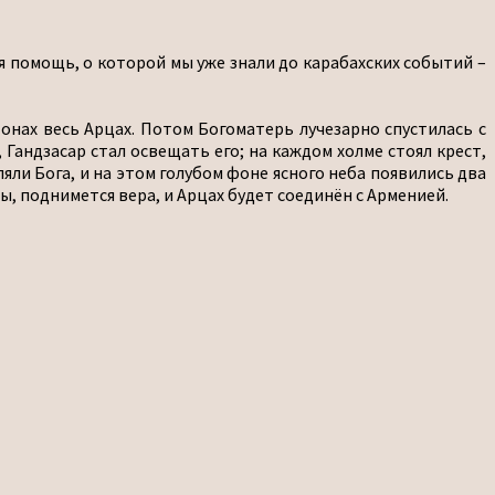
я помощь, о которой мы уже знали до карабахских событий –
тонах весь Арцах. Потом Богоматерь лучезарно спустилась с
 Гандзасар стал освещать его; на каждом холме стоял крест,
яли Бога, и на этом голубом фоне ясного неба появились два
мы, поднимется вера, и Арцах будет соединён с Арменией.