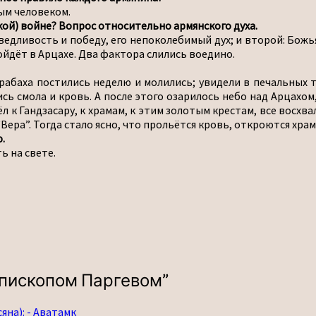
ым человеком.
кой) войне? Вопрос относительно армянского духа.
аведливость и победу, его непоколебимый дух; и второй: Божь
ойдёт в Арцахе. Два фактора слились воедино.
арабаха постились неделю и молились; увидели в печальных 
ись смола и кровь. А после этого озарилось небо над Арцахом,
 к Гандзасару, к храмам, к этим золотым крестам, все восхвал
“Вера”. Тогда стало ясно, что прольётся кровь, откроются хра
.
ь на свете.
епископом Паргевом
”
на): - Аватамк