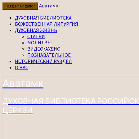
Перейти
Аватамк
Toggle navigation
к
содержимому
ДУХОВНАЯ БИБЛИОТЕКА
БОЖЕСТВЕННАЯ ЛИТУРГИЯ
ДУХОВНАЯ ЖИЗНЬ
СТАТЬИ
МОЛИТВЫ
ВИДЕО/АУДИО
ПОЗНАВАТЕЛЬНОЕ
ИСТОРИЧЕСКИЙ РАЗДЕЛ
О НАС
Аватамк
ДУХОВНАЯ БИБЛИОТЕКА РОССИЙСК
ЦЕРКВИ