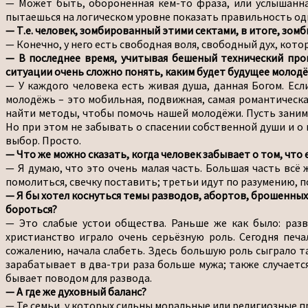
— Может быть, оборонённая кем-то фраза, или услышанная
пытаешься на логическом уровне показать правильность одно
— Т.е. человек, зомбированный этими сектами, в итоге, зом
— Конечно, у него есть свободная воля, свободный дух, кот
— В последнее время, учитывая бешеный технический прог
ситуации очень сложно понять, каким будет будущее моло
— У каждого человека есть живая душа, данная Богом. Есл
молодёжь – это мобильная, подвижная, самая романтическа
найти методы, чтобы помочь нашей молодёжи. Пусть занима
Но при этом не забывать о спасении собственной души и о
выбор. Просто.
— Что же можно сказать, когда человек забывает о том, что 
— Я думаю, что это очень малая часть. Большая часть всё 
помолиться, свечку поставить; третьи идут по разумению, п
— Я бы хотел коснуться темы разводов, абортов, брошенных 
бороться?
— Это слабые устои общества. Раньше же как было: раз
христианство играло очень серьёзную роль. Сегодня печа
сожалению, начала слабеть. Здесь большую роль сыграло т
зарабатывает в два-три раза больше мужа; также случаетс
бывает поводом для развода.
— А где же духовный баланс?
— Те семьи, у которых сильны моральные или религиозные пр